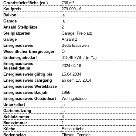
Grundstücksfläche (ca.)
736 m²
Kaufpreis
279.000,- €
Balkon
ja
Garage
ja
Anzahl Stellplätze
2
Stellplatzarten
Garage, Freiplatz
Garage
Anzahl 2
Energieausweis
Bedarfsausweis
Wesentlicher Energieträger
Öl
Endenergiebedarf
311,48 kWh / (m²*a)
Energieausweis
2024-04-16
Ausstelldatum
Energieausweis gültig bis
15.04.2034
Energieausweis Jahrgang
ab dem 1.5.2014
Energieausweis Werteklasse
H
Energieausweis Baujahr
1966
Energieausweis Gebäudeart
Wohngebäude
Unterkellert
ja
Gartennutzung
ja
Schlafzimmer
3
Badezimmer
1
Küche
Einbauküche
Bodenbelag
Fliesen, Teppich