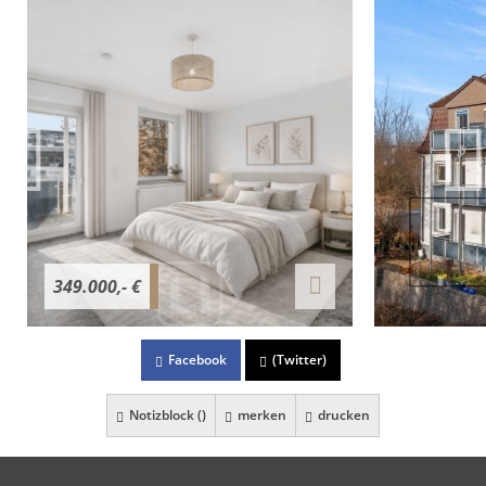
349.000,- €
Facebook
(Twitter)
Notizblock (
)
merken
drucken