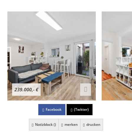
239.000,- €
Facebook
(Twitter)
Notizblock (
)
merken
drucken