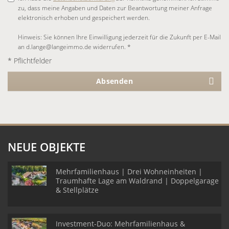
zu, dass meine Angaben und Daten zur Beantwortung meiner Anfrage
elektronisch erhoben und gespeichert werden.
Hinweis: Sie können Ihre Einwilligung jederzeit für die Zukunft per E-Mail
an d.lange@langeimmo.de widerrufen. *
* Pflichtfelder
Absenden
NEUE OBJEKTE
Mehrfamilienhaus | Drei Wohneinheiten |
Traumhafte Lage am Waldrand | Doppelgarage
& Stellplätze
Investment-Duo: Mehrfamilienhaus &