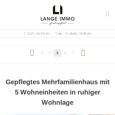
07051- 80 979 00
Mo. - Fr. 09.00 - 18.00 Uhr
3
4
5
6
7
Gepflegtes Mehrfamilienhaus mit
5 Wohneinheiten in ruhiger
Wohnlage