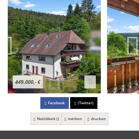
449.000,- €
Facebook
(Twitter)
Notizblock (
)
merken
drucken