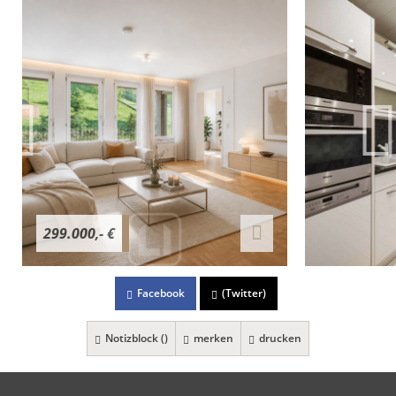
299.000,- €
Facebook
(Twitter)
Notizblock (
)
merken
drucken