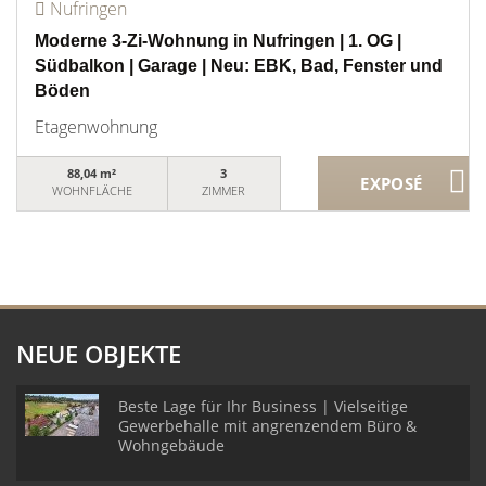
Nufringen
Moderne 3-Zi-Wohnung in Nufringen | 1. OG |
Südbalkon | Garage | Neu: EBK, Bad, Fenster und
Böden
Etagenwohnung
88,04 m²
3
WOHNFLÄCHE
ZIMMER
NEUE OBJEKTE
Beste Lage für Ihr Business | Vielseitige
Gewerbehalle mit angrenzendem Büro &
Wohngebäude