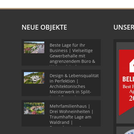
NEUE OBJEKTE
UNSER
Beste Lage für Ihr
Business | Vielseitige
Gewerbehalle mit
angrenzendem Büro &
Wohngebäude
Design & Lebensqualität
in Perfektion |
Architektonisches
Meisterwerk in Split-
Level-Bauweise
Mehrfamilienhaus |
Drei Wohneinheiten |
Traumhafte Lage am
Waldrand |
Doppelgarage &
Stellplätze