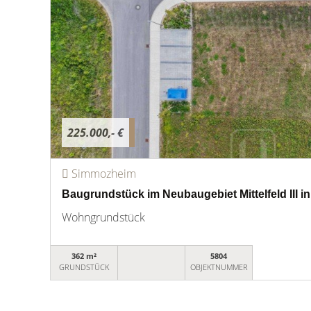
225.000,- €
Simmozheim
Baugrundstück im Neubaugebiet Mittelfeld III 
Wohngrundstück
362 m²
5804
GRUNDSTÜCK
OBJEKTNUMMER