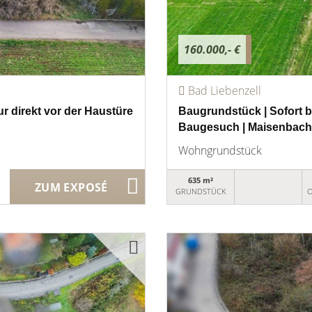
160.000,- €
Bad Liebenzell
 direkt vor der Haustüre
Baugrundstück | Sofort b
Baugesuch | Maisenbach
Wohngrundstück
635 m²
ZUM EXPOSÉ
GRUNDSTÜCK
O