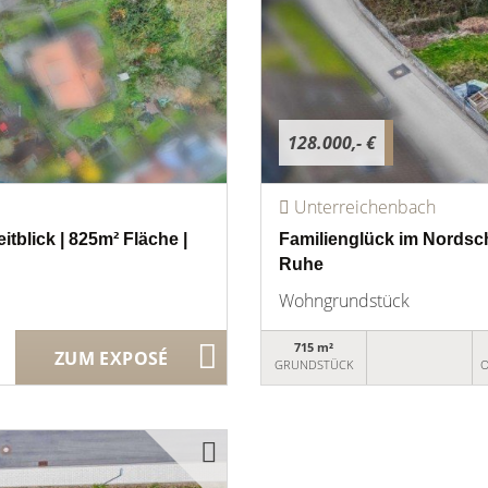
128.000,- €
Unterreichenbach
tblick | 825m² Fläche |
Familienglück im Nordsch
Ruhe
Wohngrundstück
715 m²
ZUM EXPOSÉ
GRUNDSTÜCK
O