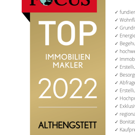
✓ fundier
✓ Wohnfl
✓ Grundr
✓ Energie
✓ Begehu
✓ hochwe
✓ Immobi
✓ Erstell
✓ Besorg
✓ Abfrage
✓ Erstell
✓ Hochpr
✓ Exklusi
✓ regiona
✓ Bonität
✓ Kaufpr