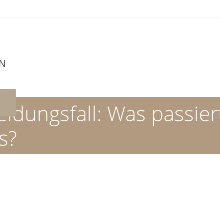
N
idungsfall: Was passie
s?