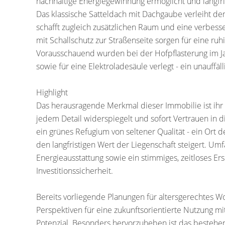
nachhaltige Energiegewinnung ermöglicht und langfrist
Das klassische Satteldach mit Dachgaube verleiht de
schafft zugleich zusätzlichen Raum und eine verbesser
mit Schallschutz zur Straßenseite sorgen für eine r
Vorausschauend wurden bei der Hofpflasterung im Ja
sowie für eine Elektroladesäule verlegt - ein unauffäll
Highlight
Das herausragende Merkmal dieser Immobilie ist ihr
jedem Detail widerspiegelt und sofort Vertrauen in di
ein grünes Refugium von seltener Qualität - ein Ort de
den langfristigen Wert der Liegenschaft steigert. U
Energieausstattung sowie ein stimmiges, zeitloses Er
Investitionssicherheit.
Bereits vorliegende Planungen für altersgerechtes W
Perspektiven für eine zukunftsorientierte Nutzung mi
Potenzial. Besonders hervorzuheben ist das bestehe