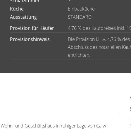
Schlafzimmer
7
Küche
Einbauküche
Ausstattung
STANDARD
Provision für Käufer
4,76 % des Kaufpreises inkl. 1
Provisionshinweis
Die Provision i.H.v. 4,76 % des
Abschluss des notariellen Ka
entrichten.
 Wohn- und Geschäftshaus in ruhiger Lage von Calw-