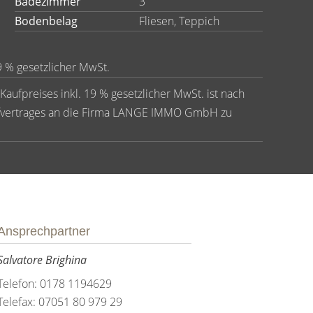
Badezimmer
3
Bodenbelag
Fliesen, Teppich
9 % gesetzlicher MwSt.
 Kaufpreises inkl. 19 % gesetzlicher MwSt. ist nach
ufvertrages an die Firma LANGE IMMO GmbH zu
Ansprechpartner
Salvatore Brighina
Telefon: 0178 1194629
Telefax: 07051 80 979 29