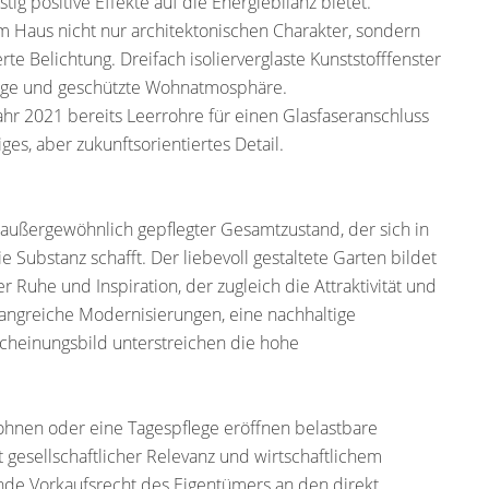
ig positive Effekte auf die Energiebilanz bietet.
m Haus nicht nur architektonischen Charakter, sondern
te Belichtung. Dreifach isolierverglaste Kunststofffenster
uhige und geschützte Wohnatmosphäre.
hr 2021 bereits Leerrohre für einen Glasfaseranschluss
iges, aber zukunftsorientiertes Detail.
 außergewöhnlich gepflegter Gesamtzustand, der sich in
e Substanz schafft. Der liebevoll gestaltete Garten bildet
r Ruhe und Inspiration, der zugleich die Attraktivität und
mfangreiche Modernisierungen, eine nachhaltige
scheinungsbild unterstreichen die hohe
ohnen oder eine Tagespflege eröffnen belastbare
t gesellschaftlicher Relevanz und wirtschaftlichem
nde Vorkaufsrecht des Eigentümers an den direkt