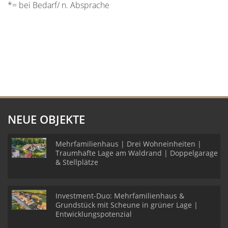
*= bei Bedarf/ n. Absprache
NEUE OBJEKTE
Mehrfamilienhaus | Drei Wohneinheiten |
Traumhafte Lage am Waldrand | Doppelgarage
& Stellplätze
Investment-Duo: Mehrfamilienhaus &
Grundstück mit Scheune in grüner Lage |
Entwicklungspotenzial