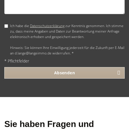
Ich habe die
Datenschutzerklärung
zur Kenntnis genommen. Ich stimme
zu, dass meine Angaben und Daten zur Beantwortung meiner Anfrage
elektronisch erhoben und gespeichert werden.
Hinweis: Sie können Ihre Einwilligung jederzeit für die Zukunft per E-Mail
an d.lange@langeimmo.de widerrufen. *
* Pflichtfelder
Absenden
Sie haben Fragen und