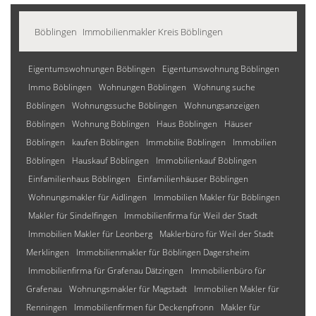
Böblingen
Immobilienmakler Kreis Böblingen
Eigentumswohnungen Böblingen
Eigentumswohnung Böblingen
Immo Böblingen
Wohnungen Böblingen
Wohnung suche
Böblingen
Wohnungssuche Böblingen
Wohnungsanzeigen
Böblingen
Wohnung Böblingen
Haus Böblingen
Häuser
Böblingen
kaufen Böblingen
Immobilie Böblingen
Immobilien
Böblingen
Hauskauf Böblingen
Immobilienkauf Böblingen
Einfamilienhaus Böblingen
Einfamilienhäuser Böblingen
Wohnungsmakler für Aidlingen
Immobilien Makler für Böblingen
Makler für Sindelfingen
Immobilienfirma für Weil der Stadt
Immobilien Makler für Leonberg
Maklerbüro für Weil der Stadt
Merklingen
Immobilienmakler für Böblingen Dagersheim
Immobilienfirma für Grafenau Dätzingen
Immobilienbüro für
Grafenau
Wohnungsmakler für Magstadt
Immobilien Makler für
Renningen
Immobilienfirmen für Deckenpfronn
Makler für