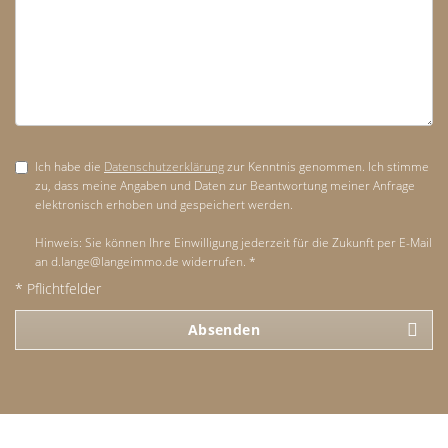
Ich habe die
Datenschutzerklärung
zur Kenntnis genommen. Ich stimme
zu, dass meine Angaben und Daten zur Beantwortung meiner Anfrage
elektronisch erhoben und gespeichert werden.
Hinweis: Sie können Ihre Einwilligung jederzeit für die Zukunft per E-Mail
an d.lange@langeimmo.de widerrufen. *
* Pflichtfelder
Absenden