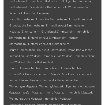
Bad Liebenzell
Immobilien Bad Liebenzell
Eigentumswohnung
Bad Liebenzell
Grundstücke Bad Liebenzell
Wohnungen Bad
Liebenzell
Haus Bad Liebenzell
Haus Simmozheim
Immobilie Simmozheim
Immo Simmozheim
Grundstücke Simmozheim
Immobilienkauf Simmozheim
Hauskauf Simmozheim
Grundstück Simmozheim
Immobilien
Simmozheim
Einfamilienhaus Simmozheim
Häuser
Simmozheim
Einfamilienhäuser Simmozheim
kaufen Bad Wildbad
Hauskauf Bad Wildbad
Immo Bad Wildbad
Immobilien Bad Wildbad
Immobilie Bad Wildbad
Immobilienkauf
Bad Wildbad
Häuser Bad Wildbad
kaufen Unterreichenbach
Immobilien Unterreichenbach
Grundstück Unterreichenbach
Grundstücke Unterreichenbach
Immo Unterreichenbach
Immobilie Unterreichenbach
Wohnungen Magstadt
Wohnung Magstadt
Eigentumswohnungen
Magstadt
kaufen Magstadt
Immo Magstadt
Immobilie Magstadt
Wohnung suche Magstadt
Immobilien Magstadt
Eigentumswohnung Magstadt
Immobilienkauf Magstadt