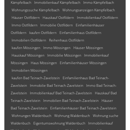
Kämpfelbach
Immobilienkauf Kämpfelbach
Immo Kämpfelbach
Wohnungssuche Kämpfelbach
Wohnungsanzeigen Kämpfelbach
Häuser Ostfildern
Hauskauf Ostfildern
Immobilienkauf Ostfildern
Immo Ostfildern
Immobilie Ostfildern
Einfamilienhäuser
Ostfildern
kaufen Ostfildern
Einfamilienhaus Ostfildern
Immobilien Ostfildern
Reihenhaus Ostfildern
kaufen Mössingen
Immo Mössingen
Häuser Mössingen
Hauskauf Mössingen
Immobilie Mössingen
Immobilienkauf
Mössingen
Haus Mössingen
Einfamilienhäuser Mössingen
Immobilien Mössingen
kaufen Bad Teinach-Zavelstein
Einfamilienhaus Bad Teinach-
Zavelstein
Immobilie Bad Teinach-Zavelstein
Immo Bad Teinach-
Zavelstein
Immobilienkauf Bad Teinach-Zavelstein
Hauskauf Bad
Teinach-Zavelstein
Immobilien Bad Teinach-Zavelstein
Häuser
Bad Teinach-Zavelstein
Einfamilienhäuser Bad Teinach-Zavelstein
Wohnungen Waldenbuch
Wohnung Waldenbuch
Wohnung suche
Waldenbuch
Eigentumswohnung Waldenbuch
Immobilienkauf