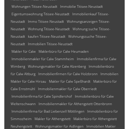
Wohnungen Titisee-Neustadt
Immobilie Titisee-Neustadt
Eigentumswohnung Titisee-Neustadt
Immobilienkauf Titisee-
Neustadt
Immo Titisee-Neustadt
Wohnungsanzeigen Titisee-
Neustadt
Wohnung Titisee-Neustadt
Wohnung suche Titisee-
Neustadt
kaufen Titisee-Neustadt
Wohnungssuche Titisee-
Neustadt
Immobilien Titisee-Neustadt
Makler für Calw
Maklerbüro für Calw Heumaden
Immobilienmakler für Calw Stammheim
Immobilienfirma für Calw
Wimberg
Wohnungsmakler für Calw Alzenberg
Immobilienbüro
für Calw Altburg
Immobilienfirmen für Calw Holzbronn
Immobilien
Makler für Calw Hirsau
Makler für Calw Speßhardt
Maklerbüro für
Calw Ernstmühl
Immobilienmakler für Calw Oberriedt
Immobilienfirma für Calw Spindlershof
Immobilienbüro für Calw
Weltenschwann
Immobilienmakler für Althengstett Ottenbronn
Immobilienfirma für Bad Liebenzell Möttlingen
Immobilienbüro für
Simmozheim
Makler für Althengstett
Maklerbüro für Althengstett
Neuhengstett
Wohnungsmakler für Aidlingen
Immobilien Makler