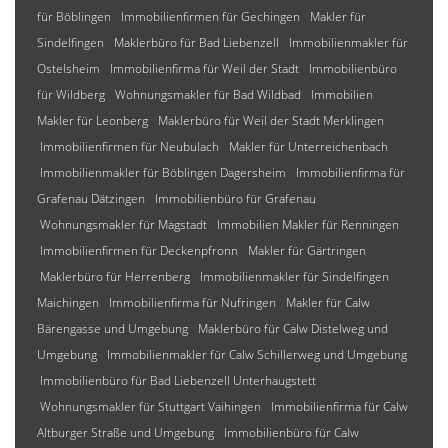
für Böblingen
Immobilienfirmen für Gechingen
Makler für
Sindelfingen
Maklerbüro für Bad Liebenzell
Immobilienmakler für
Ostelsheim
Immobilienfirma für Weil der Stadt
Immobilienbüro
für Wildberg
Wohnungsmakler für Bad Wildbad
Immobilien
Makler für Leonberg
Maklerbüro für Weil der Stadt Merklingen
Immobilienfirmen für Neubulach
Makler für Unterreichenbach
Immobilienmakler für Böblingen Dagersheim
Immobilienfirma für
Grafenau Dätzingen
Immobilienbüro für Grafenau
Wohnungsmakler für Magstadt
Immobilien Makler für Renningen
Immobilienfirmen für Deckenpfronn
Makler für Gärtringen
Maklerbüro für Herrenberg
Immobilienmakler für Sindelfingen
Maichingen
Immobilienfirma für Nufringen
Makler für Calw
Bärengasse und Umgebung
Maklerbüro für Calw Distelweg und
Umgebung
Immobilienmakler für Calw Schillerweg und Umgebung
Immobilienbüro für Bad Liebenzell Unterhaugstett
Wohnungsmakler für Stuttgart Vaihingen
Immobilienfirma für Calw
Altburger Straße und Umgebung
Immobilienbüro für Calw