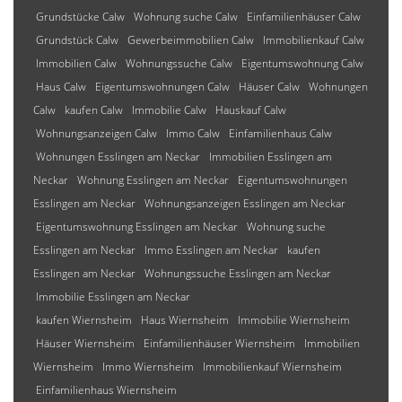
Grundstücke Calw
Wohnung suche Calw
Einfamilienhäuser Calw
Grundstück Calw
Gewerbeimmobilien Calw
Immobilienkauf Calw
Immobilien Calw
Wohnungssuche Calw
Eigentumswohnung Calw
Haus Calw
Eigentumswohnungen Calw
Häuser Calw
Wohnungen
Calw
kaufen Calw
Immobilie Calw
Hauskauf Calw
Wohnungsanzeigen Calw
Immo Calw
Einfamilienhaus Calw
Wohnungen Esslingen am Neckar
Immobilien Esslingen am
Neckar
Wohnung Esslingen am Neckar
Eigentumswohnungen
Esslingen am Neckar
Wohnungsanzeigen Esslingen am Neckar
Eigentumswohnung Esslingen am Neckar
Wohnung suche
Esslingen am Neckar
Immo Esslingen am Neckar
kaufen
Esslingen am Neckar
Wohnungssuche Esslingen am Neckar
Immobilie Esslingen am Neckar
kaufen Wiernsheim
Haus Wiernsheim
Immobilie Wiernsheim
Häuser Wiernsheim
Einfamilienhäuser Wiernsheim
Immobilien
Wiernsheim
Immo Wiernsheim
Immobilienkauf Wiernsheim
Einfamilienhaus Wiernsheim