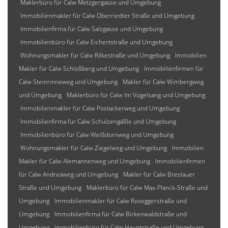
Maklerbüro für Calw Metzgergasse und Umgebung
Immobilienmakler für Calw Oberriedter Straße und Umgebung
Immobilienfirma für Calw Salzgasse und Umgebung
Immobilienbüro für Calw Eichertstraße und Umgebung
Wohnungsmakler für Calw Rilkestraße und Umgebung
Immobilien
Makler für Calw Schloßberg und Umgebung
Immobilienfirmen für
Calw Steinrinneweg und Umgebung
Makler für Calw Wimbergweg
und Umgebung
Maklerbüro für Calw Im Vogelsang und Umgebung
Immobilienmakler für Calw Postackerweg und Umgebung
Immobilienfirma für Calw Schulzengäßle und Umgebung
Immobilienbüro für Calw Weißdornweg und Umgebung
Wohnungsmakler für Calw Ziegelweg und Umgebung
Immobilien
Makler für Calw Alemannenweg und Umgebung
Immobilienfirmen
für Calw Andreäweg und Umgebung
Makler für Calw Breslauer
Straße und Umgebung
Maklerbüro für Calw Max-Planck-Straße und
Umgebung
Immobilienmakler für Calw Roseggerstraße und
Umgebung
Immobilienfirma für Calw Birkenwaldstraße und
Umgebung
Immobilienbüro für Calw Hauptstraße und Umgebung