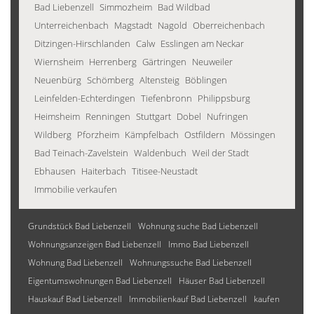
Bad Liebenzell
Simmozheim
Bad Wildbad
Unterreichenbach
Magstadt
Nagold
Oberreichenbach
Ditzingen-Hirschlanden
Calw
Esslingen am Neckar
Wiernsheim
Herrenberg
Gärtringen
Neuweiler
Neuenbürg
Schömberg
Altensteig
Böblingen
Leinfelden-Echterdingen
Tiefenbronn
Philippsburg
Heimsheim
Renningen
Stuttgart
Dobel
Nufringen
Wildberg
Pforzheim
Kämpfelbach
Ostfildern
Mössingen
Bad Teinach-Zavelstein
Waldenbuch
Weil der Stadt
Ebhausen
Haiterbach
Titisee-Neustadt
Immobilie verkaufen
Grundstück Bad Liebenzell
Wohnung suche Bad Liebenzell
Wohnungsanzeigen Bad Liebenzell
Immo Bad Liebenzell
Wohnung Bad Liebenzell
Wohnungssuche Bad Liebenzell
Eigentumswohnungen Bad Liebenzell
Häuser Bad Liebenzell
Hauskauf Bad Liebenzell
Immobilienkauf Bad Liebenzell
kaufen