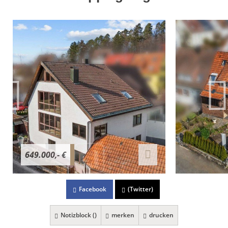
649.000,- €
Facebook
(Twitter)
Notizblock (
)
merken
drucken