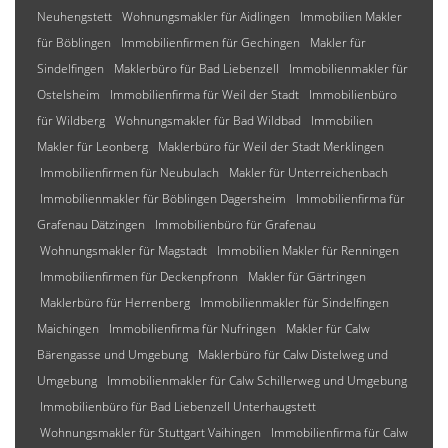
Neuhengstett
Wohnungsmakler für Aidlingen
Immobilien Makler
für Böblingen
Immobilienfirmen für Gechingen
Makler für
Sindelfingen
Maklerbüro für Bad Liebenzell
Immobilienmakler für
Ostelsheim
Immobilienfirma für Weil der Stadt
Immobilienbüro
für Wildberg
Wohnungsmakler für Bad Wildbad
Immobilien
Makler für Leonberg
Maklerbüro für Weil der Stadt Merklingen
Immobilienfirmen für Neubulach
Makler für Unterreichenbach
Immobilienmakler für Böblingen Dagersheim
Immobilienfirma für
Grafenau Dätzingen
Immobilienbüro für Grafenau
Wohnungsmakler für Magstadt
Immobilien Makler für Renningen
Immobilienfirmen für Deckenpfronn
Makler für Gärtringen
Maklerbüro für Herrenberg
Immobilienmakler für Sindelfingen
Maichingen
Immobilienfirma für Nufringen
Makler für Calw
Bärengasse und Umgebung
Maklerbüro für Calw Distelweg und
Umgebung
Immobilienmakler für Calw Schillerweg und Umgebung
Immobilienbüro für Bad Liebenzell Unterhaugstett
Wohnungsmakler für Stuttgart Vaihingen
Immobilienfirma für Calw