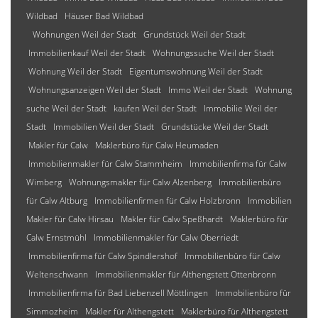
Wildbad
Häuser Bad Wildbad
Wohnungen Weil der Stadt
Grundstück Weil der Stadt
Immobilienkauf Weil der Stadt
Wohnungssuche Weil der Stadt
Wohnung Weil der Stadt
Eigentumswohnung Weil der Stadt
Wohnungsanzeigen Weil der Stadt
Immo Weil der Stadt
Wohnung
suche Weil der Stadt
kaufen Weil der Stadt
Immobilie Weil der
Stadt
Immobilien Weil der Stadt
Grundstücke Weil der Stadt
Makler für Calw
Maklerbüro für Calw Heumaden
Immobilienmakler für Calw Stammheim
Immobilienfirma für Calw
Wimberg
Wohnungsmakler für Calw Alzenberg
Immobilienbüro
für Calw Altburg
Immobilienfirmen für Calw Holzbronn
Immobilien
Makler für Calw Hirsau
Makler für Calw Speßhardt
Maklerbüro für
Calw Ernstmühl
Immobilienmakler für Calw Oberriedt
Immobilienfirma für Calw Spindlershof
Immobilienbüro für Calw
Weltenschwann
Immobilienmakler für Althengstett Ottenbronn
Immobilienfirma für Bad Liebenzell Möttlingen
Immobilienbüro für
Simmozheim
Makler für Althengstett
Maklerbüro für Althengstett