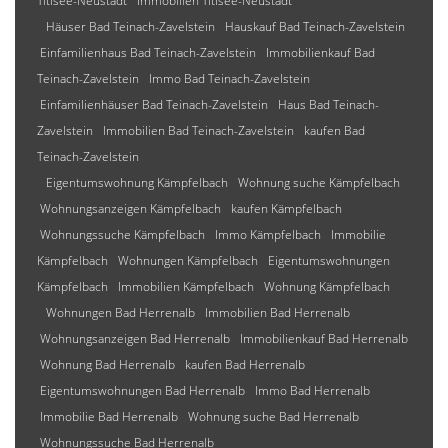
Titisee-Neustadt
Immobilien Titisee-Neustadt
Häuser Bad Teinach-Zavelstein
Hauskauf Bad Teinach-Zavelstein
Einfamilienhaus Bad Teinach-Zavelstein
Immobilienkauf Bad
Teinach-Zavelstein
Immo Bad Teinach-Zavelstein
Einfamilienhäuser Bad Teinach-Zavelstein
Haus Bad Teinach-
Zavelstein
Immobilien Bad Teinach-Zavelstein
kaufen Bad
Teinach-Zavelstein
Eigentumswohnung Kämpfelbach
Wohnung suche Kämpfelbach
Wohnungsanzeigen Kämpfelbach
kaufen Kämpfelbach
Wohnungssuche Kämpfelbach
Immo Kämpfelbach
Immobilie
Kämpfelbach
Wohnungen Kämpfelbach
Eigentumswohnungen
Kämpfelbach
Immobilien Kämpfelbach
Wohnung Kämpfelbach
Wohnungen Bad Herrenalb
Immobilien Bad Herrenalb
Wohnungsanzeigen Bad Herrenalb
Immobilienkauf Bad Herrenalb
Wohnung Bad Herrenalb
kaufen Bad Herrenalb
Eigentumswohnungen Bad Herrenalb
Immo Bad Herrenalb
Immobilie Bad Herrenalb
Wohnung suche Bad Herrenalb
Wohnungssuche Bad Herrenalb