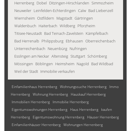
Herrenberg
Dobel
Ditzingen-Hirschlanden
Simmozheim
Neuweiler
Leinfelden-Echterdingen
Calw
Bad Liebenzell
Wiernsheim
Ostfildern
Magstadt
Gärtringen
Waldenbuch
Haiterbach
Wildberg
Pforzheim
Titisee-Neustadt
Bad Teinach-Zavelstein
Kämpfelbach
Bad Herrenalb
Philippsburg
Ebhausen
Oberreichenbach
Unterreichenbach
Neuenbürg
Nufringen
Esslingen am Neckar
Altensteig
Stuttgart
Schömberg
Mössingen
Böblingen
Heimsheim
Nagold
Bad Wildbad
Weil der Stadt
Immobilie verkaufen
Einfamilienhaus Herrenberg
Wohnungssuche Herrenberg
Immo
Herrenberg
Wohnung Herrenberg
Hauskauf Herrenberg
Immobilien Herrenberg
Immobilie Herrenberg
Eigentumswohnungen Herrenberg
Haus Herrenberg
kaufen
Herrenberg
Eigentumswohnung Herrenberg
Häuser Herrenberg
Einfamilienhäuser Herrenberg
Wohnungen Herrenberg