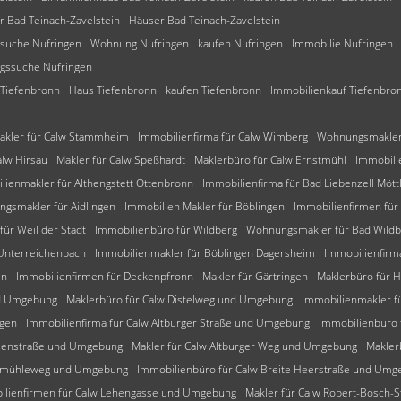
r Bad Teinach-Zavelstein
Häuser Bad Teinach-Zavelstein
suche Nufringen
Wohnung Nufringen
kaufen Nufringen
Immobilie Nufringen
ssuche Nufringen
 Tiefenbronn
Haus Tiefenbronn
kaufen Tiefenbronn
Immobilienkauf Tiefenbro
akler für Calw Stammheim
Immobilienfirma für Calw Wimberg
Wohnungsmakler 
alw Hirsau
Makler für Calw Speßhardt
Maklerbüro für Calw Ernstmühl
Immobili
lienmakler für Althengstett Ottenbronn
Immobilienfirma für Bad Liebenzell Mött
gsmakler für Aidlingen
Immobilien Makler für Böblingen
Immobilienfirmen für
für Weil der Stadt
Immobilienbüro für Wildberg
Wohnungsmakler für Bad Wild
 Unterreichenbach
Immobilienmakler für Böblingen Dagersheim
Immobilienfirm
en
Immobilienfirmen für Deckenpfronn
Makler für Gärtringen
Maklerbüro für 
nd Umgebung
Maklerbüro für Calw Distelweg und Umgebung
Immobilienmakler f
ngen
Immobilienfirma für Calw Altburger Straße und Umgebung
Immobilienbüro
tzenstraße und Umgebung
Makler für Calw Altburger Weg und Umgebung
Makler
alkmühleweg und Umgebung
Immobilienbüro für Calw Breite Heerstraße und Umg
ilienfirmen für Calw Lehengasse und Umgebung
Makler für Calw Robert-Bosch