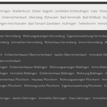
tringen
Waldenbuch
Dobel
Nagold
Leinfelden-Echterdingen
Calw
Titis
Unterreichenbach
Altensteig
Ebhausen
Bad Herrenalb
Bad Wildbad
Stu
ingen-Hirschlanden
Bad Teinach-Zavelstein
Nufringen
Tiefenbronn
Immobi
ser Herrenberg
Wohnungsanzeigen Herrenberg
Eigentumswohnung Herrenbe
enberg
Immobilien Herrenberg
Reihenhaus Herrenberg
Immo Herrenberg
W
ch
Einfamilienhäuser Oberreichenbach
kaufen Oberreichenbach
Immobilie Ob
berreichenbach
lingen
Einfamilienhäuser Böblingen
Wohnungsanzeigen Böblingen
Immo Böbli
lingen
Immobilie Böblingen
Einfamilienhaus Böblingen
Wohnung Böblingen
I
amilienhaus Pforzheim
Hausbau Pforzheim
Wohnungsanzeigen Pforzheim
Imm
ngen Pforzheim
Wohnung suche Pforzheim
Eigentumswohnung Pforzheim
E
rtringen
kaufen Gärtringen
Immobilie Gärtringen
Haus Gärtringen
Immobilien