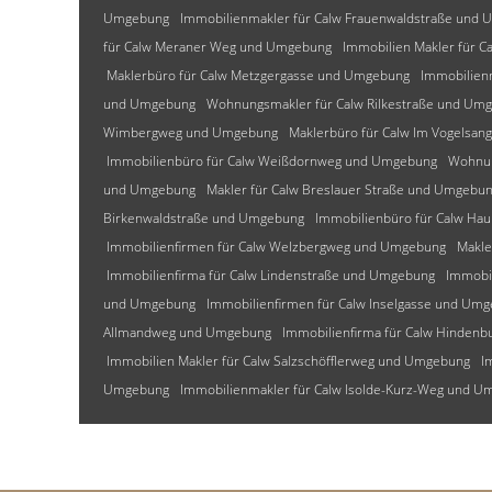
Umgebung
Immobilienmakler für Calw Frauenwaldstraße und
für Calw Meraner Weg und Umgebung
Immobilien Makler für C
Maklerbüro für Calw Metzgergasse und Umgebung
Immobilien
und Umgebung
Wohnungsmakler für Calw Rilkestraße und Um
Wimbergweg und Umgebung
Maklerbüro für Calw Im Vogelsa
Immobilienbüro für Calw Weißdornweg und Umgebung
Wohnun
und Umgebung
Makler für Calw Breslauer Straße und Umgebu
Birkenwaldstraße und Umgebung
Immobilienbüro für Calw Ha
Immobilienfirmen für Calw Welzbergweg und Umgebung
Makle
Immobilienfirma für Calw Lindenstraße und Umgebung
Immobi
und Umgebung
Immobilienfirmen für Calw Inselgasse und Um
Allmandweg und Umgebung
Immobilienfirma für Calw Hinden
Immobilien Makler für Calw Salzschöfflerweg und Umgebung
I
Umgebung
Immobilienmakler für Calw Isolde-Kurz-Weg und 