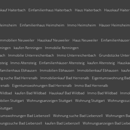
kauf Haiterbach
Einfamilienhaus Haiterbach
Haus Haiterbach
Hauskauf Haite
Heimsheim
Einfamilienhaus Heimsheim
Immo Heimsheim
Häuser Heimsheim
Immobilien Neuweiler
Hauskauf Neuweiler
Haus Neuweiler
Einfamilienhäuse
nningen
kaufen Renningen
Immobilie Renningen
ach
Immobilie Unterreichenbach
Immo Unterreichenbach
Grundstücke Unter
steig
Immo Altensteig
Einfamilienhäuser Altensteig
kaufen Altensteig
Hauskau
nfamilienhaus Ebhausen
Immobilien Ebhausen
Immobilienkauf Ebhausen
kauf
g suche Bad Herrenalb
Immobilienkauf Bad Herrenalb
Eigentumswohnung Bad
renalb
Eigentumswohnungen Bad Herrenalb
Immo Bad Herrenalb
Wildbad
kaufen Bad Wildbad
Hauskauf Bad Wildbad
Immo Bad Wildbad
Immob
ilien Stuttgart
Wohnungsanzeigen Stuttgart
Wohnung Stuttgart
Wohnungssuch
uttgart
tumswohnungen Bad Liebenzell
Wohnung suche Bad Liebenzell
Wohnungen Bad
ungssuche Bad Liebenzell
kaufen Bad Liebenzell
Wohnungsanzeigen Bad Liebe