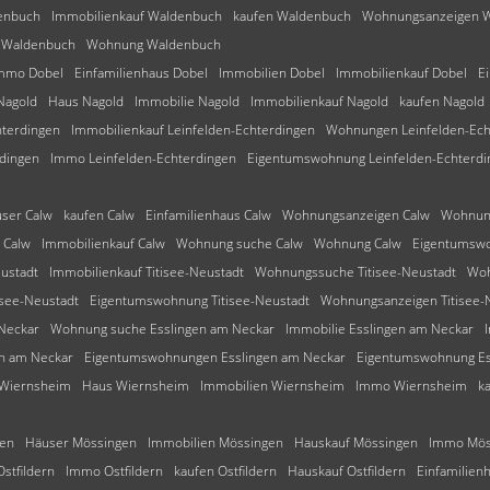
enbuch
Immobilienkauf Waldenbuch
kaufen Waldenbuch
Wohnungsanzeigen 
 Waldenbuch
Wohnung Waldenbuch
mmo Dobel
Einfamilienhaus Dobel
Immobilien Dobel
Immobilienkauf Dobel
E
Nagold
Haus Nagold
Immobilie Nagold
Immobilienkauf Nagold
kaufen Nagold
terdingen
Immobilienkauf Leinfelden-Echterdingen
Wohnungen Leinfelden-Ech
dingen
Immo Leinfelden-Echterdingen
Eigentumswohnung Leinfelden-Echterdi
user Calw
kaufen Calw
Einfamilienhaus Calw
Wohnungsanzeigen Calw
Wohnun
 Calw
Immobilienkauf Calw
Wohnung suche Calw
Wohnung Calw
Eigentumsw
eustadt
Immobilienkauf Titisee-Neustadt
Wohnungssuche Titisee-Neustadt
Woh
isee-Neustadt
Eigentumswohnung Titisee-Neustadt
Wohnungsanzeigen Titisee-
Neckar
Wohnung suche Esslingen am Neckar
Immobilie Esslingen am Neckar
n am Neckar
Eigentumswohnungen Esslingen am Neckar
Eigentumswohnung Es
 Wiernsheim
Haus Wiernsheim
Immobilien Wiernsheim
Immo Wiernsheim
k
gen
Häuser Mössingen
Immobilien Mössingen
Hauskauf Mössingen
Immo Mös
Ostfildern
Immo Ostfildern
kaufen Ostfildern
Hauskauf Ostfildern
Einfamilienh