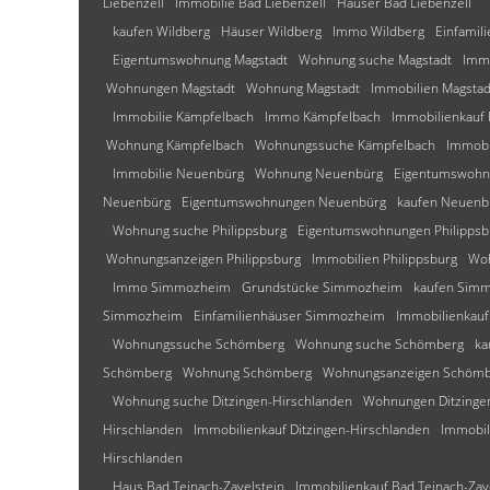
Liebenzell
Immobilie Bad Liebenzell
Häuser Bad Liebenzell
kaufen Wildberg
Häuser Wildberg
Immo Wildberg
Einfamil
Eigentumswohnung Magstadt
Wohnung suche Magstadt
Immo
Wohnungen Magstadt
Wohnung Magstadt
Immobilien Magstad
Immobilie Kämpfelbach
Immo Kämpfelbach
Immobilienkauf
Wohnung Kämpfelbach
Wohnungssuche Kämpfelbach
Immobi
Immobilie Neuenbürg
Wohnung Neuenbürg
Eigentumswohn
Neuenbürg
Eigentumswohnungen Neuenbürg
kaufen Neuenb
Wohnung suche Philippsburg
Eigentumswohnungen Philippsb
Wohnungsanzeigen Philippsburg
Immobilien Philippsburg
Woh
Immo Simmozheim
Grundstücke Simmozheim
kaufen Sim
Simmozheim
Einfamilienhäuser Simmozheim
Immobilienkau
Wohnungssuche Schömberg
Wohnung suche Schömberg
ka
Schömberg
Wohnung Schömberg
Wohnungsanzeigen Schöm
Wohnung suche Ditzingen-Hirschlanden
Wohnungen Ditzinge
Hirschlanden
Immobilienkauf Ditzingen-Hirschlanden
Immobil
Hirschlanden
Haus Bad Teinach-Zavelstein
Immobilienkauf Bad Teinach-Zav