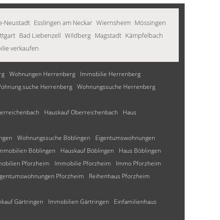
ee-Neustadt
Esslingen am Neckar
Wiernsheim
Mössingen
ttgart
Bad Liebenzell
Wildberg
Magstadt
Kämpfelbach
lie verkaufen
rg
Wohnungen Herrenberg
Immobilie Herrenberg
ohnung suche Herrenberg
Wohnungssuche Herrenberg
erreichenbach
Hauskauf Oberreichenbach
Haus
ngen
Wohnungssuche Böblingen
Eigentumswohnungen
mmobilien Böblingen
Hauskauf Böblingen
Haus Böblingen
obilien Pforzheim
Immobilie Pforzheim
Immo Pforzheim
igentumswohnungen Pforzheim
Reihenhaus Pforzheim
kauf Gärtringen
Immobilien Gärtringen
Einfamilienhaus