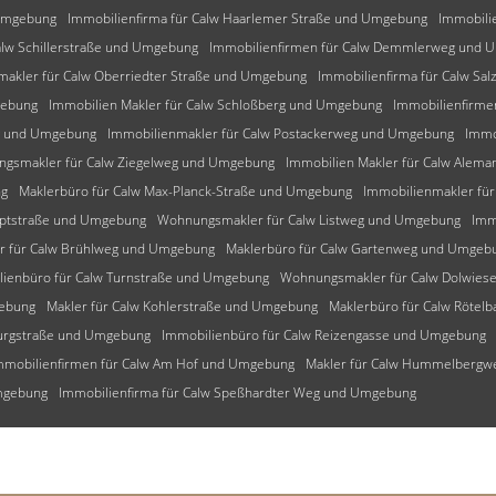
 Umgebung
Immobilienfirma für Calw Haarlemer Straße und Umgebung
Immobili
alw Schillerstraße und Umgebung
Immobilienfirmen für Calw Demmlerweg und 
makler für Calw Oberriedter Straße und Umgebung
Immobilienfirma für Calw Sa
gebung
Immobilien Makler für Calw Schloßberg und Umgebung
Immobilienfirme
ng und Umgebung
Immobilienmakler für Calw Postackerweg und Umgebung
Immo
gsmakler für Calw Ziegelweg und Umgebung
Immobilien Makler für Calw Ale
ng
Maklerbüro für Calw Max-Planck-Straße und Umgebung
Immobilienmakler fü
uptstraße und Umgebung
Wohnungsmakler für Calw Listweg und Umgebung
Imm
r für Calw Brühlweg und Umgebung
Maklerbüro für Calw Gartenweg und Umgeb
lienbüro für Calw Turnstraße und Umgebung
Wohnungsmakler für Calw Dolwie
gebung
Makler für Calw Kohlerstraße und Umgebung
Maklerbüro für Calw Rötel
burgstraße und Umgebung
Immobilienbüro für Calw Reizengasse und Umgebung
mmobilienfirmen für Calw Am Hof und Umgebung
Makler für Calw Hummelberg
Umgebung
Immobilienfirma für Calw Speßhardter Weg und Umgebung