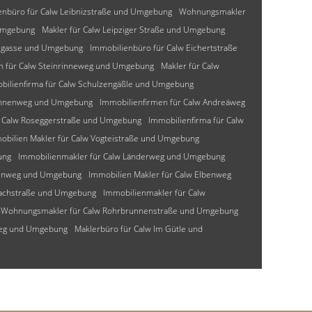
enbüro für Calw Leibnizstraße und Umgebung
Wohnungsmakler
Umgebung
Makler für Calw Leipziger Straße und Umgebung
lzgasse und Umgebung
Immobilienbüro für Calw Eichertstraße
n für Calw Steinrinneweg und Umgebung
Makler für Calw
bilienfirma für Calw Schulzengäßle und Umgebung
mannenweg und Umgebung
Immobilienfirmen für Calw Andreäweg
r Calw Roseggerstraße und Umgebung
Immobilienfirma für Calw
obilien Makler für Calw Vogteistraße und Umgebung
ung
Immobilienmakler für Calw Länderweg und Umgebung
senweg und Umgebung
Immobilien Makler für Calw Elbenweg
bachstraße und Umgebung
Immobilienmakler für Calw
Wohnungsmakler für Calw Rohrbrunnenstraße und Umgebung
weg und Umgebung
Maklerbüro für Calw Im Gütle und