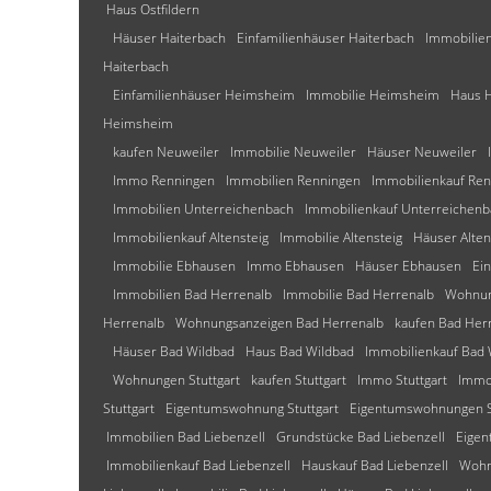
Haus Ostfildern
Häuser Haiterbach
Einfamilienhäuser Haiterbach
Immobilien
Haiterbach
Einfamilienhäuser Heimsheim
Immobilie Heimsheim
Haus 
Heimsheim
kaufen Neuweiler
Immobilie Neuweiler
Häuser Neuweiler
Immo Renningen
Immobilien Renningen
Immobilienkauf Re
Immobilien Unterreichenbach
Immobilienkauf Unterreichenb
Immobilienkauf Altensteig
Immobilie Altensteig
Häuser Alten
Immobilie Ebhausen
Immo Ebhausen
Häuser Ebhausen
Ei
Immobilien Bad Herrenalb
Immobilie Bad Herrenalb
Wohnun
Herrenalb
Wohnungsanzeigen Bad Herrenalb
kaufen Bad Her
Häuser Bad Wildbad
Haus Bad Wildbad
Immobilienkauf Bad 
Wohnungen Stuttgart
kaufen Stuttgart
Immo Stuttgart
Immob
Stuttgart
Eigentumswohnung Stuttgart
Eigentumswohnungen St
Immobilien Bad Liebenzell
Grundstücke Bad Liebenzell
Eigen
Immobilienkauf Bad Liebenzell
Hauskauf Bad Liebenzell
Wohn