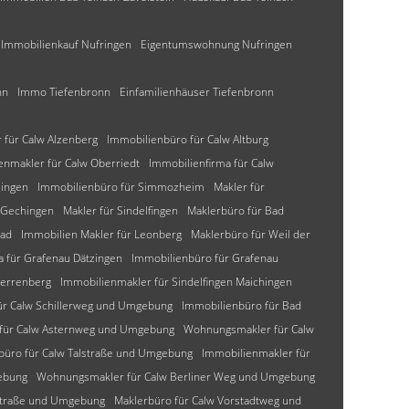
Immobilienkauf Nufringen
Eigentumswohnung Nufringen
nn
Immo Tiefenbronn
Einfamilienhäuser Tiefenbronn
für Calw Alzenberg
Immobilienbüro für Calw Altburg
enmakler für Calw Oberriedt
Immobilienfirma für Calw
lingen
Immobilienbüro für Simmozheim
Makler für
 Gechingen
Makler für Sindelfingen
Maklerbüro für Bad
bad
Immobilien Makler für Leonberg
Maklerbüro für Weil der
a für Grafenau Dätzingen
Immobilienbüro für Grafenau
Herrenberg
Immobilienmakler für Sindelfingen Maichingen
ür Calw Schillerweg und Umgebung
Immobilienbüro für Bad
 für Calw Asternweg und Umgebung
Wohnungsmakler für Calw
büro für Calw Talstraße und Umgebung
Immobilienmakler für
ebung
Wohnungsmakler für Calw Berliner Weg und Umgebung
-Straße und Umgebung
Maklerbüro für Calw Vorstadtweg und