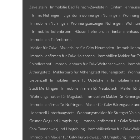
Zavelstein
Immobilie Bad Teinach-Zavelstein
Einfamilienhäuse
Immo Nufringen
Eigentumswohnungen Nufringen
Wohnung 
Immobilien Nufringen
Wohnungsanzeigen Nufringen
Wohnung
Immobilie Tiefenbronn
Häuser Tiefenbronn
Einfamilienhaus
Immobilien Tiefenbronn
Makler für Calw
Maklerbüro für Calw Heumaden
Immobilienm
Immobilienfirmen für Calw Holzbronn
Immobilien Makler für C
Spindlershof
Immobilienbüro für Calw Weltenschwann
Immobi
Althengstett
Maklerbüro für Althengstett Neuhengstett
Wohnun
Liebenzell
Immobilienmakler für Ostelsheim
Immobilienfirma 
Stadt Merklingen
Immobilienfirmen für Neubulach
Makler für
Wohnungsmakler für Magstadt
Immobilien Makler für Renning
Immobilienfirma für Nufringen
Makler für Calw Bärengasse u
Liebenzell Unterhaugstett
Wohnungsmakler für Stuttgart Vaihi
Grüner Weg und Umgebung
Immobilienfirmen für Calw Schü
Calw Tannenweg und Umgebung
Immobilienfirma für Calw W
Immobilien Makler für Calw Kurwaldweg und Umgebung
Immob