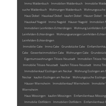
Immo Waldenbuch
Immobilien Waldenbuch
Immobilie Wald
suche Waldenbuch
Wohnungen Waldenbuch
Wohnungssuche
Haus Dobel
Hauskauf Dobel
kaufen Dobel
Häuser Dobel
I
Hauskauf Nagold
Immo Nagold
Häuser Nagold
Immobilien 
Immobilien Leinfelden-Echterdingen
Wohnung Leinfelden-Ech
Leinfelden-Echterdingen
Wohnungsanzeigen Leinfelden-Echter
Leinfelden-Echterdingen
Immobilie Calw
Immo Calw
Grundstücke Calw
Einfamilienhä
Calw
Gewerbeimmobilien Calw
Wohnungen Calw
Grundstück
Eigentumswohnungen Titisee-Neustadt
Immobilien Titisee-N
Immobilie Titisee-Neustadt
kaufen Titisee-Neustadt
Immo Tit
Immobilienkauf Esslingen am Neckar
Wohnung Esslingen am 
Neckar
kaufen Esslingen am Neckar
Wohnungssuche Esslinge
Häuser Wiernsheim
Immobilienkauf Wiernsheim
Immobilie
Wiernsheim
Haus Mössingen
kaufen Mössingen
Einfamilienhaus Mössin
Immobilie Ostfildern
Immobilien Ostfildern
Einfamilienhaus 