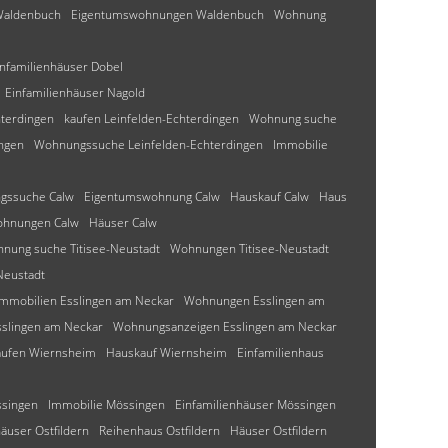
Waldenbuch
Eigentumswohnungen Waldenbuch
Wohnung
infamilienhäuser Dobel
Einfamilienhäuser Nagold
terdingen
kaufen Leinfelden-Echterdingen
Wohnung suche
ngen
Wohnungssuche Leinfelden-Echterdingen
Immobilie
gssuche Calw
Eigentumswohnung Calw
Hauskauf Calw
Haus
ohnungen Calw
Häuser Calw
nung suche Titisee-Neustadt
Wohnungen Titisee-Neustadt
Neustadt
Immobilien Esslingen am Neckar
Wohnungen Esslingen am
slingen am Neckar
Wohnungsanzeigen Esslingen am Neckar
aufen Wiernsheim
Hauskauf Wiernsheim
Einfamilienhaus
singen
Immobilie Mössingen
Einfamilienhäuser Mössingen
äuser Ostfildern
Reihenhaus Ostfildern
Häuser Ostfildern