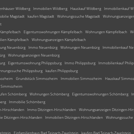
ienhäuser Wildberg
Immobilien Wildberg
Hauskauf Wildberg
Immobilienkauf W
bilie Magstadt
kaufen Magstadt
Wohnungssuche Magstadt
Wohnungsanzeigen
t
 Kämpfelbach
Eigentumswohnungen Kämpfelbach
Wohnungen Kämpfelbach
Wo
lien Kämpfelbach
Wohnungsanzeigen Kämpfelbach
ung Neuenbürg
Immo Neuenbürg
Wohnungen Neuenbürg
Immobilienkauf N
ürg
Wohnungsanzeigen Neuenbürg
urg
Eigentumswohnung Philippsburg
Immo Philippsburg
Immobilienkauf Phili
nungssuche Philippsburg
kaufen Philippsburg
mozheim
Grundstück Simmozheim
Immobilien Simmozheim
Hauskauf Simmo
f Simmozheim
ufen Schömberg
Wohnungen Schömberg
Eigentumswohnungen Schömberg
I
berg
Immobilie Schömberg
n-Hirschlanden
Immo Ditzingen-Hirschlanden
Wohnungsanzeigen Ditzingen-Hir
ie Ditzingen-Hirschlanden
Immobilien Ditzingen-Hirschlanden
Wohnungssuche D
elstein
Einfamilienhaus Bad Teinach-Zavelstein
kaufen Bad Teinach-Zavelstein