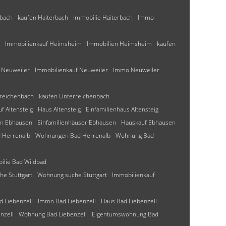
rbach
kaufen Haiterbach
Immobilie Haiterbach
Immo
Immobilienkauf Heimsheim
Immobilien Heimsheim
kaufen
r Neuweiler
Immobilienkauf Neuweiler
Immo Neuweiler
reichenbach
kaufen Unterreichenbach
f Altensteig
Haus Altensteig
Einfamilienhaus Altensteig
en Ebhausen
Einfamilienhäuser Ebhausen
Hauskauf Ebhausen
 Herrenalb
Wohnungen Bad Herrenalb
Wohnung Bad
ilie Bad Wildbad
e Stuttgart
Wohnung suche Stuttgart
Immobilienkauf
 Liebenzell
Immo Bad Liebenzell
Haus Bad Liebenzell
nzell
Wohnung Bad Liebenzell
Eigentumswohnung Bad