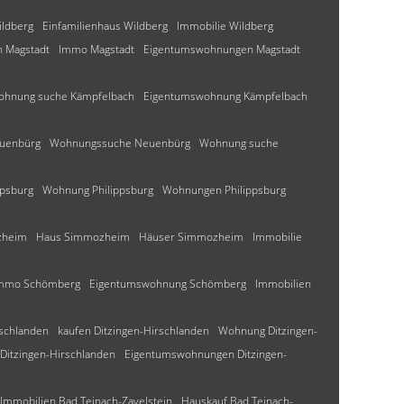
ildberg
Einfamilienhaus Wildberg
Immobilie Wildberg
 Magstadt
Immo Magstadt
Eigentumswohnungen Magstadt
hnung suche Kämpfelbach
Eigentumswohnung Kämpfelbach
euenbürg
Wohnungssuche Neuenbürg
Wohnung suche
ppsburg
Wohnung Philippsburg
Wohnungen Philippsburg
zheim
Haus Simmozheim
Häuser Simmozheim
Immobilie
mmo Schömberg
Eigentumswohnung Schömberg
Immobilien
schlanden
kaufen Ditzingen-Hirschlanden
Wohnung Ditzingen-
itzingen-Hirschlanden
Eigentumswohnungen Ditzingen-
Immobilien Bad Teinach-Zavelstein
Hauskauf Bad Teinach-