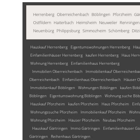
Herrenberg
Oberreichenbach
Böblingen
Pforzheim
Gär
Ostfildern
Haiterbach
Heimsheim
Neuweiler
Renningen
Neuenbürg
Philippsburg
Simmozheim
Schömberg
Ditz
Hauskauf Herrenberg
Eigentumswohnungen Herrenberg
Häu
Einfamilienhäuser Herrenberg
kaufen Herrenberg
Haus Herr
Wohnung Herrenberg
Einfamilienhaus Herrenberg
Immobilien Oberreichenbach
Immobilienkauf Oberreichenba
Oberreichenbach
Einfamilienhaus Oberreichenbach
Häuser O
Immobilienkauf Böblingen
Wohnungen Böblingen
kaufen Böb
Böblingen
Eigentumswohnung Böblingen
Wohnung suche Böb
Hauskauf Pforzheim
kaufen Pforzheim
Haus Pforzheim
Einf
Wohnungssuche Pforzheim
Immobilienkauf Pforzheim
Wohnu
Wohnung Pforzheim
Häuser Pforzheim
Neubau Pforzheim
Hauskauf Gärtringen
Immo Gärtringen
Einfamilienhäuser Gä
Gärtringen
Reihenhaus Gärtringen