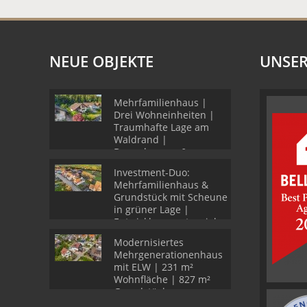
NEUE OBJEKTE
UNSER
Mehrfamilienhaus |
Drei Wohneinheiten |
Traumhafte Lage am
Waldrand |
Doppelgarage &
Stellplätze
Investment-Duo:
Mehrfamilienhaus &
Grundstück mit Scheune
in grüner Lage |
Entwicklungspotenzial
Modernisiertes
Mehrgenerationenhaus
mit ELW | 231 m²
Wohnfläche | 827 m²
Grundstück