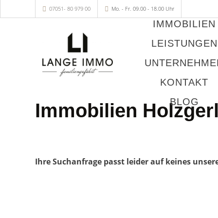
07051- 80 979 00
Mo. - Fr. 09.00 - 18.00 Uhr
IMMOBILIEN
LEISTUNGEN
UNTERNEHME
KONTAKT
BLOG
Immobilien Holzger
Ihre Suchanfrage passt leider auf keines unser