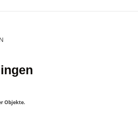
N
lingen
er Objekte.