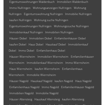
Eigentumswohnungen Waldenbuch
Immobilien Waldenbuch
Immo Nufringen
Wohnungsanzeigen Nufringen
Wohnung
Nufringen
Eigentumswohnung Nufringen
Immobilie Nufringen
kaufen Nufringen
Wohnung suche Nufringen
Eigentumswohnungen Nufringen
Wohnungssuche Nufringen
Immobilienkauf Nufringen
Immobilien Nufringen
Häuser Dobel
Immobilien Dobel
Einfamilienhäuser Dobel
kaufen Dobel
Haus Dobel
Hauskauf Dobel
Immobilienkauf
Dobel
Immo Dobel
Einfamilienhaus Dobel
Häuser Wiernsheim
Immobilien Wiernsheim
Einfamilienhäuser
Wiernsheim
Immobilienkauf Wiernsheim
Immo Wiernsheim
Haus Wiernsheim
kaufen Wiernsheim
Einfamilienhaus
Wiernsheim
Immobilie Wiernsheim
Häuser Nagold
Hauskauf Nagold
kaufen Nagold
Haus Nagold
Einfamilienhaus Nagold
Immo Nagold
Einfamilienhäuser Nagold
Immobilien Nagold
Immobilie Nagold
Häuser Altensteig
Hauskauf Altensteig
kaufen Altensteig