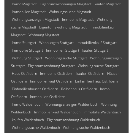
Immo Magstadt
Eigentumswohnungen Magstadt
kaufen Magstadt
Immobilien Magstadt
Wohnungssuche Magstadt
Wohnungsanzeigen Magstadt
Immobilie Magstadt
Wohnung
suche Magstadt
Eigentumswohnung Magstadt
Immobilienkauf
Magstadt
Wohnung Magstadt
Immo Stuttgart
Wohnungen Stuttgart
Immobilienkauf Stuttgart
Immobilie Stuttgart
Immobilien Stuttgart
kaufen Stuttgart
Wohnung Stuttgart
Wohnungssuche Stuttgart
Wohnungsanzeigen
Stuttgart
Eigentumswohnung Stuttgart
Wohnung suche Stuttgart
Haus Ostfildern
Immobilie Ostfildern
kaufen Ostfildern
Häuser
Ostfildern
Immobilienkauf Ostfildern
Einfamilienhaus Ostfildern
Einfamilienhäuser Ostfildern
Reihenhaus Ostfildern
Immo
Ostfildern
Immobilien Ostfildern
Immo Waldenbuch
Wohnungsanzeigen Waldenbuch
Wohnung
Waldenbuch
Immobilienkauf Waldenbuch
Immobilie Waldenbuch
kaufen Waldenbuch
Eigentumswohnung Waldenbuch
Wohnungssuche Waldenbuch
Wohnung suche Waldenbuch