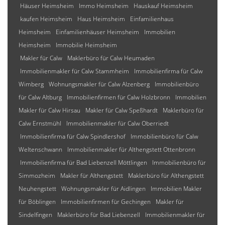
Häuser Heimsheim
Immo Heimsheim
Hauskauf Heimsheim
kaufen Heimsheim
Haus Heimsheim
Einfamilienhaus
Heimsheim
Einfamilienhäuser Heimsheim
Immobilien
Heimsheim
Immobilie Heimsheim
Makler für Calw
Maklerbüro für Calw Heumaden
Immobilienmakler für Calw Stammheim
Immobilienfirma für Calw
Wimberg
Wohnungsmakler für Calw Alzenberg
Immobilienbüro
für Calw Altburg
Immobilienfirmen für Calw Holzbronn
Immobilien
Makler für Calw Hirsau
Makler für Calw Speßhardt
Maklerbüro für
Calw Ernstmühl
Immobilienmakler für Calw Oberriedt
Immobilienfirma für Calw Spindlershof
Immobilienbüro für Calw
Weltenschwann
Immobilienmakler für Althengstett Ottenbronn
Immobilienfirma für Bad Liebenzell Möttlingen
Immobilienbüro für
Simmozheim
Makler für Althengstett
Maklerbüro für Althengstett
Neuhengstett
Wohnungsmakler für Aidlingen
Immobilien Makler
für Böblingen
Immobilienfirmen für Gechingen
Makler für
Sindelfingen
Maklerbüro für Bad Liebenzell
Immobilienmakler für