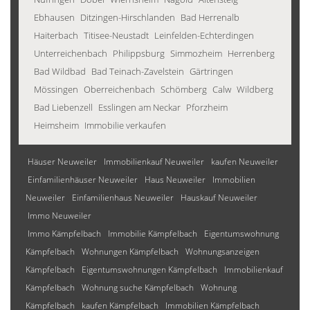
Ebhausen
Ditzingen-Hirschlanden
Bad Herrenalb
Haiterbach
Titisee-Neustadt
Leinfelden-Echterdingen
Unterreichenbach
Philippsburg
Simmozheim
Herrenberg
Bad Wildbad
Bad Teinach-Zavelstein
Gärtringen
Mössingen
Oberreichenbach
Schömberg
Calw
Wildberg
Bad Liebenzell
Esslingen am Neckar
Pforzheim
Heimsheim
Immobilie verkaufen
Häuser Neuweiler
Immobilienkauf Neuweiler
kaufen Neuweiler
Einfamilienhäuser Neuweiler
Haus Neuweiler
Immobilien
Neuweiler
Einfamilienhaus Neuweiler
Hauskauf Neuweiler
Immo Neuweiler
Immo Kämpfelbach
Immobilie Kämpfelbach
Eigentumswohnung
Kämpfelbach
Wohnungen Kämpfelbach
Wohnungsanzeigen
Kämpfelbach
Eigentumswohnungen Kämpfelbach
Immobilienkauf
Kämpfelbach
Wohnung suche Kämpfelbach
Wohnung
Kämpfelbach
kaufen Kämpfelbach
Immobilien Kämpfelbach