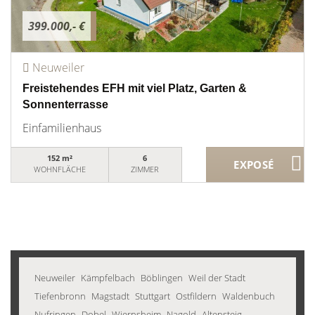
399.000,- €
Neuweiler
Freistehendes EFH mit viel Platz, Garten &
Sonnenterrasse
Einfamilienhaus
152 m²
6
WOHNFLÄCHE
ZIMMER
Neuweiler
Kämpfelbach
Böblingen
Weil der Stadt
Tiefenbronn
Magstadt
Stuttgart
Ostfildern
Waldenbuch
Nufringen
Dobel
Wiernsheim
Nagold
Altensteig