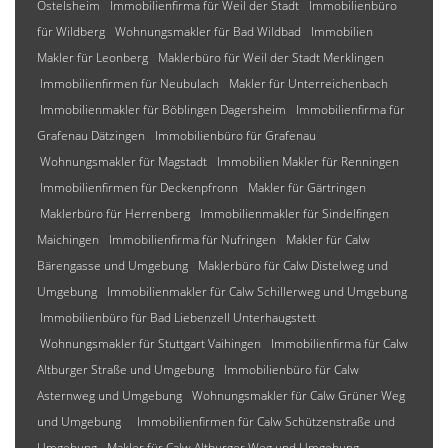
Ostelsheim
Immobilienfirma für Weil der Stadt
Immobilienbüro
für Wildberg
Wohnungsmakler für Bad Wildbad
Immobilien
Makler für Leonberg
Maklerbüro für Weil der Stadt Merklingen
Immobilienfirmen für Neubulach
Makler für Unterreichenbach
Immobilienmakler für Böblingen Dagersheim
Immobilienfirma für
Grafenau Dätzingen
Immobilienbüro für Grafenau
Wohnungsmakler für Magstadt
Immobilien Makler für Renningen
Immobilienfirmen für Deckenpfronn
Makler für Gärtringen
Maklerbüro für Herrenberg
Immobilienmakler für Sindelfingen
Maichingen
Immobilienfirma für Nufringen
Makler für Calw
Bärengasse und Umgebung
Maklerbüro für Calw Distelweg und
Umgebung
Immobilienmakler für Calw Schillerweg und Umgebung
Immobilienbüro für Bad Liebenzell Unterhaugstett
Wohnungsmakler für Stuttgart Vaihingen
Immobilienfirma für Calw
Altburger Straße und Umgebung
Immobilienbüro für Calw
Asternweg und Umgebung
Wohnungsmakler für Calw Grüner Weg
und Umgebung
Immobilienfirmen für Calw Schützenstraße und
Umgebung
Makler für Calw Altburger Weg und Umgebung