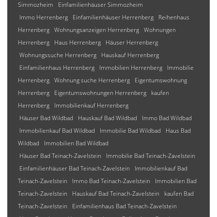
Simmozheim
Einfamilienhäuser Simmozheim
Immo Herrenberg
Einfamilienhäuser Herrenberg
Reihenhaus
Herrenberg
Wohnungsanzeigen Herrenberg
Wohnungen
Herrenberg
Haus Herrenberg
Häuser Herrenberg
Wohnungssuche Herrenberg
Hauskauf Herrenberg
Einfamilienhaus Herrenberg
Immobilien Herrenberg
Immobilie
Herrenberg
Wohnung suche Herrenberg
Eigentumswohnung
Herrenberg
Eigentumswohnungen Herrenberg
kaufen
Herrenberg
Immobilienkauf Herrenberg
Häuser Bad Wildbad
Hauskauf Bad Wildbad
Immo Bad Wildbad
Immobilienkauf Bad Wildbad
Immobilie Bad Wildbad
Haus Bad
Wildbad
Immobilien Bad Wildbad
Häuser Bad Teinach-Zavelstein
Immobilie Bad Teinach-Zavelstein
Einfamilienhäuser Bad Teinach-Zavelstein
Immobilienkauf Bad
Teinach-Zavelstein
Immo Bad Teinach-Zavelstein
Immobilien Bad
Teinach-Zavelstein
Hauskauf Bad Teinach-Zavelstein
kaufen Bad
Teinach-Zavelstein
Einfamilienhaus Bad Teinach-Zavelstein