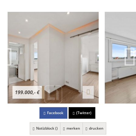
199.000,- €
Facebook
(Twitter)
Notizblock (
)
merken
drucken