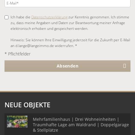
Ich habe die
Datenschutzerklärung
zur Kenntnis genommen. Ich stimme
zu, dass meine Angaben und Daten zur Beantwortung meiner Anfrage
elektronisch erhoben und gespeichert werden.
Hinweis: Sie können Ihre Einwilligung jederzeit für die Zukunft per E-Mail
an d.lange@langeimmo.de widerrufen. *
* Pflichtfelder
Absenden
NEUE OBJEKTE
Mehrfamilienhaus | Drei Wohneinheiten |
Traumhafte Lage am Waldrand | Doppelgarage
& Stellplätze