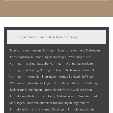
Nufringen
Immobilienmakler Kreis Böblingen
Eigentumswohnungen Nufringen
Eigentumswohnung Nufringen
Immo Nufringen
Wohnungen Nufringen
Wohnung suche
Nufringen
Wohnungssuche Nufringen
Wohnungsanzeigen
Nufringen
Wohnung Nufringen
kaufen Nufringen
Immobilie
Nufringen
Immobilien Nufringen
Immobilienkauf Nufringen
Wohnungsmakler für Aidlingen
Immobilien Makler für Böblingen
Makler für Sindelfingen
Immobilienfirma für Weil der Stadt
Immobilien Makler für Leonberg
Maklerbüro für Weil der Stadt
Merklingen
Immobilienmakler für Böblingen Dagersheim
Immobilienfirma für Grafenau Dätzingen
Immobilienbüro für