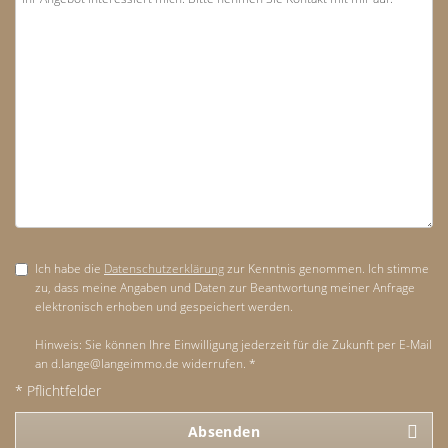
Ich habe die
Datenschutzerklärung
zur Kenntnis genommen. Ich stimme
zu, dass meine Angaben und Daten zur Beantwortung meiner Anfrage
elektronisch erhoben und gespeichert werden.
Hinweis: Sie können Ihre Einwilligung jederzeit für die Zukunft per E-Mail
an d.lange@langeimmo.de widerrufen. *
* Pflichtfelder
Absenden