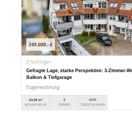
249.000,- €
Nufringen
Gefragte Lage, starke Perspektive: 3-Zimmer-Wo
Balkon & Tiefgarage
Etagenwohnung
63,98 m²
3
5777
WOHNFLÄCHE
ZIMMER
OBJEKTNUMMER