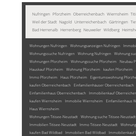
Nufringen
Pforzheim
Oberreichenbach
Wiernsheim
Tit
Weil der Stadt
Nagold
Unterreichenbach
Gärtringen
Ti
Bad Herrenalb
Herrenberg
Neuweiler
Wildberg
Heimsh
Wohnungen Nufringen
Wohnungsanzeigen Nufringen
Immobil
Wohnungssuche Nufringen
Wohnung Nufringen
Wohnung suc
Wohnungen Pforzheim
Wohnungssuche Pforzheim
Neubau P
Hauskauf Pforzheim
Wohnung Pforzheim
kaufen Pforzheim
Immo Pforzheim
Haus Pforzheim
Eigentumswohnung Pforzh
kaufen Oberreichenbach
Einfamilienhäuser Oberreichenbach
Einfamilienhaus Oberreichenbach
Immobilienkauf Oberreiche
kaufen Wiernsheim
Immobilie Wiernsheim
Einfamilienhaus 
Haus Wiernsheim
Wohnungen Titisee-Neustadt
Wohnung suche Titisee-Neustadt
Immobilien Titisee-Neustadt
Immo Titisee-Neustadt
Wohnung 
kaufen Bad Wildbad
Immobilien Bad Wildbad
Immobilienkauf