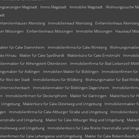
gsanzeigen Magstadt
Immo Magstadt
Immobilie Magstadt
Wohnungssuche Ma
adt
infamilienhäuser Altensteig
Immobilienkauf Altensteig
Einfamilienhaus Altenstei
ser Mössingen
Einfamilienhaus Mössingen
Immobilie Mössingen
Hauskauf Mös
akler für Calw Stammheim
Immobilienfirma für Calw Wimberg
Wohnungsmakler 
alw Hirsau
Makler für Calw Speßhardt
Maklerbüro für Calw Ernstmühl
Immobili
lienmakler für Althengstett Ottenbronn
Immobilienfirma für Bad Liebenzell Mött
gsmakler für Aidlingen
Immobilien Makler für Böblingen
Immobilienfirmen für
für Weil der Stadt
Immobilienbüro für Wildberg
Wohnungsmakler für Bad Wild
 Unterreichenbach
Immobilienmakler für Böblingen Dagersheim
Immobilienfirm
en
Immobilienfirmen für Deckenpfronn
Makler für Gärtringen
Maklerbüro für 
nd Umgebung
Maklerbüro für Calw Distelweg und Umgebung
Immobilienmakler f
ngen
Immobilienfirma für Calw Altburger Straße und Umgebung
Immobilienbüro
tzenstraße und Umgebung
Makler für Calw Altburger Weg und Umgebung
Makler
alkmühleweg und Umgebung
Immobilienbüro für Calw Breite Heerstraße und Umg
ilienfirmen für Calw Lehengasse und Umgebung
Makler für Calw Robert-Bosch