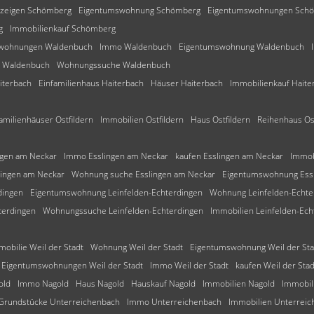
zeigen Schömberg
Eigentumswohnung Schömberg
Eigentumswohnungen Sch
g
Immobilienkauf Schömberg
wohnungen Waldenbuch
Immo Waldenbuch
Eigentumswohnung Waldenbuch
 Waldenbuch
Wohnungssuche Waldenbuch
iterbach
Einfamilienhaus Haiterbach
Häuser Haiterbach
Immobilienkauf Haite
amilienhäuser Ostfildern
Immobilien Ostfildern
Haus Ostfildern
Reihenhaus Ost
gen am Neckar
Immo Esslingen am Neckar
kaufen Esslingen am Neckar
Immob
lingen am Neckar
Wohnung suche Esslingen am Neckar
Eigentumswohnung Ess
dingen
Eigentumswohnung Leinfelden-Echterdingen
Wohnung Leinfelden-Echte
terdingen
Wohnungssuche Leinfelden-Echterdingen
Immobilien Leinfelden-Ech
mobilie Weil der Stadt
Wohnung Weil der Stadt
Eigentumswohnung Weil der Sta
Eigentumswohnungen Weil der Stadt
Immo Weil der Stadt
kaufen Weil der Stad
old
Immo Nagold
Haus Nagold
Hauskauf Nagold
Immobilien Nagold
Immobil
Grundstücke Unterreichenbach
Immo Unterreichenbach
Immobilien Unterrei