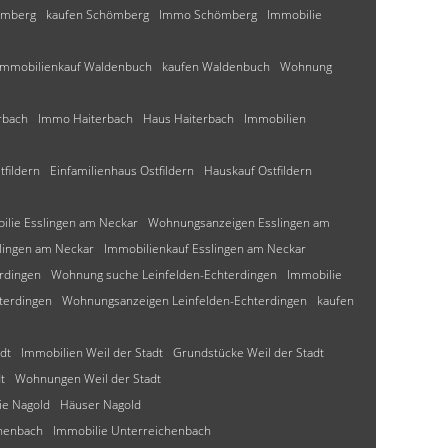
ömberg
kaufen Schömberg
Immo Schömberg
Immobilie
Immobilienkauf Waldenbuch
kaufen Waldenbuch
Wohnung
rbach
Immo Haiterbach
Haus Haiterbach
Immobilien
fildern
Einfamilienhaus Ostfildern
Hauskauf Ostfildern
ilie Esslingen am Neckar
Wohnungsanzeigen Esslingen am
lingen am Neckar
Immobilienkauf Esslingen am Neckar
rdingen
Wohnung suche Leinfelden-Echterdingen
Immobilie
terdingen
Wohnungsanzeigen Leinfelden-Echterdingen
kaufen
dt
Immobilien Weil der Stadt
Grundstücke Weil der Stadt
t
Wohnungen Weil der Stadt
ie Nagold
Häuser Nagold
chenbach
Immobilie Unterreichenbach