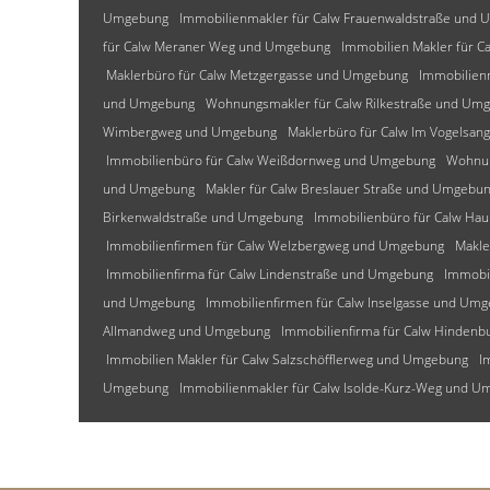
Umgebung
Immobilienmakler für Calw Frauenwaldstraße und
für Calw Meraner Weg und Umgebung
Immobilien Makler für C
Maklerbüro für Calw Metzgergasse und Umgebung
Immobilien
und Umgebung
Wohnungsmakler für Calw Rilkestraße und Um
Wimbergweg und Umgebung
Maklerbüro für Calw Im Vogelsa
Immobilienbüro für Calw Weißdornweg und Umgebung
Wohnun
und Umgebung
Makler für Calw Breslauer Straße und Umgebu
Birkenwaldstraße und Umgebung
Immobilienbüro für Calw Ha
Immobilienfirmen für Calw Welzbergweg und Umgebung
Makle
Immobilienfirma für Calw Lindenstraße und Umgebung
Immobi
und Umgebung
Immobilienfirmen für Calw Inselgasse und Um
Allmandweg und Umgebung
Immobilienfirma für Calw Hinden
Immobilien Makler für Calw Salzschöfflerweg und Umgebung
I
Umgebung
Immobilienmakler für Calw Isolde-Kurz-Weg und 