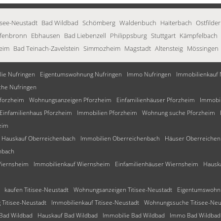
isee-Neustadt
Bad Wildbad
Schömberg
Waldenbuch
Haiterbach
Ostfilde
efenbronn
Ebhausen
Bad Liebenzell
Philippsburg
Stuttgart
Kämpfelbach
eim
Bad Teinach-Zavelstein
Simmozheim
Magstadt
Altensteig
Mössingen
ie Nufringen
Eigentumswohnung Nufringen
Immo Nufringen
Immobilienkauf 
he Nufringen
forzheim
Wohnungsanzeigen Pforzheim
Einfamilienhäuser Pforzheim
Immobil
Einfamilienhaus Pforzheim
Immobilien Pforzheim
Wohnung suche Pforzheim
eim
Hauskauf Oberreichenbach
Immobilien Oberreichenbach
Häuser Oberreichen
nbach
Wiernsheim
Immobilienkauf Wiernsheim
Einfamilienhäuser Wiernsheim
Hausk
kaufen Titisee-Neustadt
Wohnungsanzeigen Titisee-Neustadt
Eigentumswohnu
Titisee-Neustadt
Immobilienkauf Titisee-Neustadt
Wohnungssuche Titisee-Neu
 Bad Wildbad
Hauskauf Bad Wildbad
Immobilie Bad Wildbad
Immo Bad Wildbad