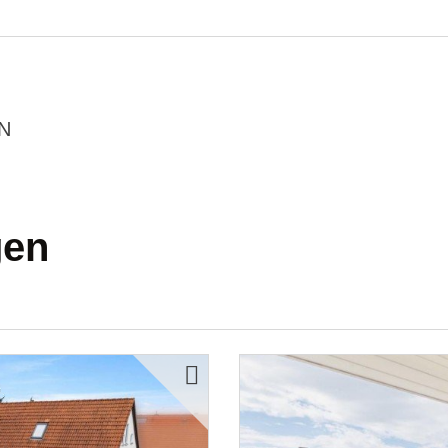
N
gen