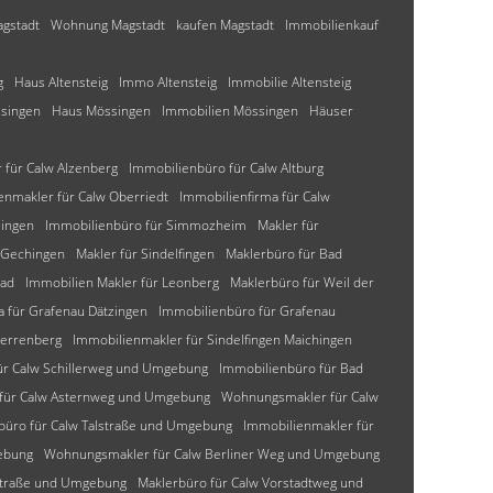
gstadt
Wohnung Magstadt
kaufen Magstadt
Immobilienkauf
g
Haus Altensteig
Immo Altensteig
Immobilie Altensteig
singen
Haus Mössingen
Immobilien Mössingen
Häuser
für Calw Alzenberg
Immobilienbüro für Calw Altburg
enmakler für Calw Oberriedt
Immobilienfirma für Calw
lingen
Immobilienbüro für Simmozheim
Makler für
 Gechingen
Makler für Sindelfingen
Maklerbüro für Bad
bad
Immobilien Makler für Leonberg
Maklerbüro für Weil der
a für Grafenau Dätzingen
Immobilienbüro für Grafenau
Herrenberg
Immobilienmakler für Sindelfingen Maichingen
ür Calw Schillerweg und Umgebung
Immobilienbüro für Bad
 für Calw Asternweg und Umgebung
Wohnungsmakler für Calw
büro für Calw Talstraße und Umgebung
Immobilienmakler für
ebung
Wohnungsmakler für Calw Berliner Weg und Umgebung
-Straße und Umgebung
Maklerbüro für Calw Vorstadtweg und