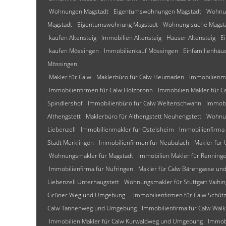
Wohnungen Magstadt
Eigentumswohnungen Magstadt
Wohnun
Magstadt
Eigentumswohnung Magstadt
Wohnung suche Magst
kaufen Altensteig
Immobilien Altensteig
Häuser Altensteig
E
kaufen Mössingen
Immobilienkauf Mössingen
Einfamilienhäu
Mössingen
Makler für Calw
Maklerbüro für Calw Heumaden
Immobilienm
Immobilienfirmen für Calw Holzbronn
Immobilien Makler für C
Spindlershof
Immobilienbüro für Calw Weltenschwann
Immobi
Althengstett
Maklerbüro für Althengstett Neuhengstett
Wohnun
Liebenzell
Immobilienmakler für Ostelsheim
Immobilienfirma 
Stadt Merklingen
Immobilienfirmen für Neubulach
Makler für
Wohnungsmakler für Magstadt
Immobilien Makler für Renning
Immobilienfirma für Nufringen
Makler für Calw Bärengasse u
Liebenzell Unterhaugstett
Wohnungsmakler für Stuttgart Vaihi
Grüner Weg und Umgebung
Immobilienfirmen für Calw Schü
Calw Tannenweg und Umgebung
Immobilienfirma für Calw W
Immobilien Makler für Calw Kurwaldweg und Umgebung
Immob