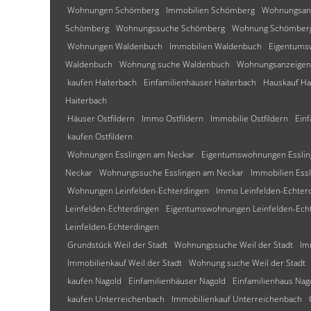
Wohnungen Schömberg
Immobilien Schömberg
Wohnungsan
Schömberg
Wohnungssuche Schömberg
Wohnung Schömber
Wohnungen Waldenbuch
Immobilien Waldenbuch
Eigentums
Waldenbuch
Wohnung suche Waldenbuch
Wohnungsanzeigen
kaufen Haiterbach
Einfamilienhäuser Haiterbach
Hauskauf Ha
Haiterbach
Häuser Ostfildern
Immo Ostfildern
Immobilie Ostfildern
Einf
kaufen Ostfildern
Wohnungen Esslingen am Neckar
Eigentumswohnungen Esslin
Neckar
Wohnungssuche Esslingen am Neckar
Immobilien Ess
Wohnungen Leinfelden-Echterdingen
Immo Leinfelden-Echter
Leinfelden-Echterdingen
Eigentumswohnungen Leinfelden-Ech
Leinfelden-Echterdingen
Grundstück Weil der Stadt
Wohnungssuche Weil der Stadt
Im
Immobilienkauf Weil der Stadt
Wohnung suche Weil der Stadt
kaufen Nagold
Einfamilienhäuser Nagold
Einfamilienhaus Nag
kaufen Unterreichenbach
Immobilienkauf Unterreichenbach