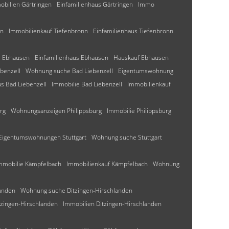
obilien Gärtringen
Einfamilienhaus Gärtringen
Immo
nn
Immobilienkauf Tiefenbronn
Einfamilienhaus Tiefenbronn
e Ebhausen
Einfamilienhaus Ebhausen
Hauskauf Ebhausen
benzell
Wohnung suche Bad Liebenzell
Eigentumswohnung
s Bad Liebenzell
Immobilie Bad Liebenzell
Immobilienkauf
rg
Wohnungsanzeigen Philippsburg
Immobilie Philippsburg
Eigentumswohnungen Stuttgart
Wohnung suche Stuttgart
mmobilie Kämpfelbach
Immobilienkauf Kämpfelbach
Wohnung
landen
Wohnung suche Ditzingen-Hirschlanden
zingen-Hirschlanden
Immobilien Ditzingen-Hirschlanden