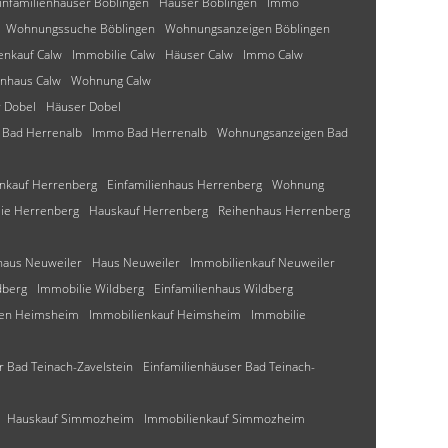
infamilienhäuser Böblingen
Häuser Böblingen
Immo
Wohnungssuche Böblingen
Wohnungsanzeigen Böblingen
enkauf Calw
Immobilie Calw
Häuser Calw
Immo Calw
enhaus Calw
Wohnung Calw
r Dobel
Häuser Dobel
 Bad Herrenalb
Immo Bad Herrenalb
Wohnungsanzeigen Bad
nkauf Herrenberg
Einfamilienhaus Herrenberg
Wohnung
ie Herrenberg
Hauskauf Herrenberg
Reihenhaus Herrenberg
haus Neuweiler
Haus Neuweiler
Immobilienkauf Neuweiler
dberg
Immobilie Wildberg
Einfamilienhaus Wildberg
ien Heimsheim
Immobilienkauf Heimsheim
Immobilie
 Bad Teinach-Zavelstein
Einfamilienhäuser Bad Teinach-
Hauskauf Simmozheim
Immobilienkauf Simmozheim