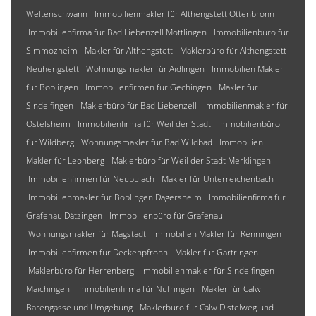
Weltenschwann
Immobilienmakler für Althengstett Ottenbronn
Immobilienfirma für Bad Liebenzell Möttlingen
Immobilienbüro für
Simmozheim
Makler für Althengstett
Maklerbüro für Althengstett
Neuhengstett
Wohnungsmakler für Aidlingen
Immobilien Makler
für Böblingen
Immobilienfirmen für Gechingen
Makler für
Sindelfingen
Maklerbüro für Bad Liebenzell
Immobilienmakler für
Ostelsheim
Immobilienfirma für Weil der Stadt
Immobilienbüro
für Wildberg
Wohnungsmakler für Bad Wildbad
Immobilien
Makler für Leonberg
Maklerbüro für Weil der Stadt Merklingen
Immobilienfirmen für Neubulach
Makler für Unterreichenbach
Immobilienmakler für Böblingen Dagersheim
Immobilienfirma für
Grafenau Dätzingen
Immobilienbüro für Grafenau
Wohnungsmakler für Magstadt
Immobilien Makler für Renningen
Immobilienfirmen für Deckenpfronn
Makler für Gärtringen
Maklerbüro für Herrenberg
Immobilienmakler für Sindelfingen
Maichingen
Immobilienfirma für Nufringen
Makler für Calw
Bärengasse und Umgebung
Maklerbüro für Calw Distelweg und