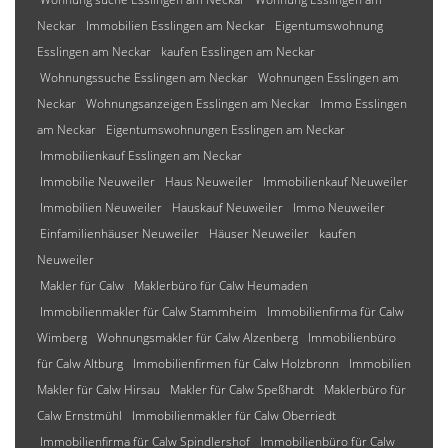
Neckar
Immobilien Esslingen am Neckar
Eigentumswohnung
Esslingen am Neckar
kaufen Esslingen am Neckar
Wohnungssuche Esslingen am Neckar
Wohnungen Esslingen am
Neckar
Wohnungsanzeigen Esslingen am Neckar
Immo Esslingen
am Neckar
Eigentumswohnungen Esslingen am Neckar
Immobilienkauf Esslingen am Neckar
Immobilie Neuweiler
Haus Neuweiler
Immobilienkauf Neuweiler
Immobilien Neuweiler
Hauskauf Neuweiler
Immo Neuweiler
Einfamilienhäuser Neuweiler
Häuser Neuweiler
kaufen
Neuweiler
Makler für Calw
Maklerbüro für Calw Heumaden
Immobilienmakler für Calw Stammheim
Immobilienfirma für Calw
Wimberg
Wohnungsmakler für Calw Alzenberg
Immobilienbüro
für Calw Altburg
Immobilienfirmen für Calw Holzbronn
Immobilien
Makler für Calw Hirsau
Makler für Calw Speßhardt
Maklerbüro für
Calw Ernstmühl
Immobilienmakler für Calw Oberriedt
Immobilienfirma für Calw Spindlershof
Immobilienbüro für Calw