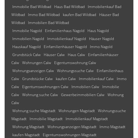
Immobilie Bad Wildbad
Haus Bad Wildbad
Immobilienkauf Bad
Wildbad
Immo Bad Wildbad
kaufen Bad Wildbad
Häuser Bad
Wildbad
Immobilien Bad Wildbad
Immobilie Nagold
Einfamilienhaus Nagold
Haus Nagold
Immobilien Nagold
Immobilienkauf Nagold
Häuser Nagold
Hauskauf Nagold
Einfamilienhäuser Nagold
Immo Nagold
Grundstück Calw
Häuser Calw
Haus Calw
Einfamilienhäuser
Calw
Wohnungen Calw
Eigentumswohnung Calw
Wohnungsanzeigen Calw
Wohnungssuche Calw
Einfamilienhaus
Calw
Grundstücke Calw
kaufen Calw
Immobilienkauf Calw
Immo
Calw
Eigentumswohnungen Calw
Immobilien Calw
Immobilie
Calw
Wohnung suche Calw
Gewerbeimmobilien Calw
Wohnung
Calw
Wohnung suche Magstadt
Wohnungen Magstadt
Wohnungssuche
Magstadt
Immobilie Magstadt
Immobilienkauf Magstadt
Wohnung Magstadt
Wohnungsanzeigen Magstadt
Immo Magstadt
kaufen Magstadt
Eigentumswohnungen Magstadt