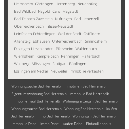
Heimsheim
Gärtringen
Herrenberg
Neuenbürg
Bad Wildbad
Nagold
Calw
Magstadt
Bad Teinach-Zavelstein
Nufringen
Bad Liebenzell
Oberreichenbach
Titisee-Neustadt
Leinfelden-Echterdingen
Weil der Stadt
Ostfildern
Altensteig
Ebhausen
Unterreichenbach
Simmozheim
Ditzingen-Hirschlanden
Pforzheim
Waldenbuch
Wiernsheim
Kämpfelbach
Renningen
Haiterbach
Wildberg
Mössingen
Stuttgart
Böblingen
Esslingen am Neckar
Neuweiler
Immobilie verkaufen
Wohnung suche Bad Herrenalb
Immobilien Bad Herrenalb
Eigentumswohnung Bad Herrenalb
Immobilie Bad Herrenalb
Immobilienkauf Bad Herrenalb
Wohnungsanzeigen Bad Herrenalb
Wohnungssuche Bad Herrenalb
Wohnung Bad Herrenalb
kaufen
Bad Herrenalb
Immo Bad Herrenalb
Wohnungen Bad Herrenalb
Immobilie Dobel
Immo Dobel
kaufen Dobel
Einfamilienhaus