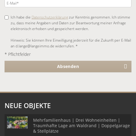
Ich habe die
Datenschutzerklärung
zur Kenntnis genommen. Ich stimme
zu, dass meine Angaben und Daten zur Beantwortung meiner Anfrage
elektronisch erhoben und gespeichert werden.
Hinweis: Sie können Ihre Einwilligung jederzeit für die Zukunft per E-Mail
an d.lange@langeimmo.de widerrufen. *
* Pflichtfelder
Absenden
NEUE OBJEKTE
Mehrfamilienhaus | Drei Wohneinheiten |
Traumhafte Lage am Waldrand | Doppelgarage
& Stellplätze