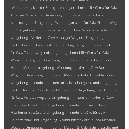
Immobilienbüro für Bad Liebenzell Unterhaugstett
Wohnungsmakler für Stuttgart Vaihingen
Immobilienfirma für Calw
Altburger Straße und Umgebung
Immobilienbüro für Calw
Asternweg und Umgebung
Wohnungsmakler für Calw Grüner Weg
und Umgebung
Immobilienfirmen für Calw Schützenstraße und
Umgebung
Makler für Calw Altburger Weg und Umgebung
Maklerbüro für Calw Talstraße und Umgebung
Immobilienmakler
für Calw Tannenweg und Umgebung
Immobilienfirma für Calw
Walkmühleweg und Umgebung
Immobilienbüro für Calw Breite
Heerstraße und Umgebung
Wohnungsmakler für Calw Berliner
Weg und Umgebung
Immobilien Makler für Calw Kurwaldweg und
Umgebung
Immobilienfirmen für Calw Lehengasse und Umgebung
Makler für Calw Robert-Bosch-Straße und Umgebung
Maklerbüro
für Calw Vorstadtweg und Umgebung
Immobilienmakler für Calw
Frauenwaldstraße und Umgebung
Immobilienfirma für Calw
Haarlemer Straße und Umgebung
Immobilienbüro für Calw
Leibnizstraße und Umgebung
Wohnungsmakler für Calw Meraner
Weg und Umgebung
Immobilien Makler für Calw Schillerstraße und