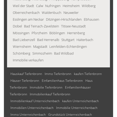
Weil der Stadt
Calw
Nufringen
Heimsheim
Wildberg
Oberreichenbach
Waldenbuch
Neuweiler
Esslingen am Neckar
Ditzingen-Hirschlanden
Ebhausen
Dobel
Bad Teinach-Zavelstein
Titisee-Neustadt
Mössingen
Pforzheim
Böblingen
Herrenberg
Bad Liebenzell
Bad Herrenalb
Stuttgart
Haiterbach
Wiernsheim
Magstadt
Leinfelden-Echterdingen
Schömberg
Simmozheim
Bad Wildbad
Immobilie verkaufen
Hauskauf Tiefenbronn
Immo Tiefenbronn
kaufen Tiefenbronn
Häuser Tiefenbronn
Einfamilienhaus Tiefenbronn
Haus
Tiefenbronn
Immobilie Tiefenbronn
Einfamilienhäuser
Tiefenbronn
Immobilienkauf Tiefenbronn
Immobilienkauf Unterreichenbach
kaufen Unterreichenbach
Immobilien Unterreichenbach
Immobilie Unterreichenbach
Immo Unterreichenbach
Grundstück Unterreichenbach