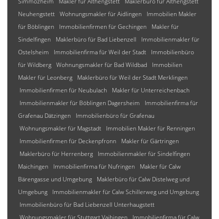
Simmozheim
Makler für Althengstett
Maklerbüro für Althengstett
Neuhengstett
Wohnungsmakler für Aidlingen
Immobilien Makler
für Böblingen
Immobilienfirmen für Gechingen
Makler für
Sindelfingen
Maklerbüro für Bad Liebenzell
Immobilienmakler für
Ostelsheim
Immobilienfirma für Weil der Stadt
Immobilienbüro
für Wildberg
Wohnungsmakler für Bad Wildbad
Immobilien
Makler für Leonberg
Maklerbüro für Weil der Stadt Merklingen
Immobilienfirmen für Neubulach
Makler für Unterreichenbach
Immobilienmakler für Böblingen Dagersheim
Immobilienfirma für
Grafenau Dätzingen
Immobilienbüro für Grafenau
Wohnungsmakler für Magstadt
Immobilien Makler für Renningen
Immobilienfirmen für Deckenpfronn
Makler für Gärtringen
Maklerbüro für Herrenberg
Immobilienmakler für Sindelfingen
Maichingen
Immobilienfirma für Nufringen
Makler für Calw
Bärengasse und Umgebung
Maklerbüro für Calw Distelweg und
Umgebung
Immobilienmakler für Calw Schillerweg und Umgebung
Immobilienbüro für Bad Liebenzell Unterhaugstett
Wohnungsmakler für Stuttgart Vaihingen
Immobilienfirma für Calw