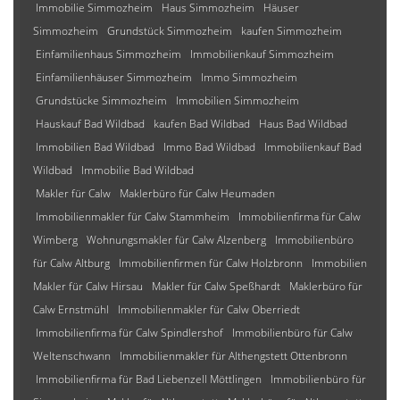
Immobilie Simmozheim
Haus Simmozheim
Häuser
Simmozheim
Grundstück Simmozheim
kaufen Simmozheim
Einfamilienhaus Simmozheim
Immobilienkauf Simmozheim
Einfamilienhäuser Simmozheim
Immo Simmozheim
Grundstücke Simmozheim
Immobilien Simmozheim
Hauskauf Bad Wildbad
kaufen Bad Wildbad
Haus Bad Wildbad
Immobilien Bad Wildbad
Immo Bad Wildbad
Immobilienkauf Bad
Wildbad
Immobilie Bad Wildbad
Makler für Calw
Maklerbüro für Calw Heumaden
Immobilienmakler für Calw Stammheim
Immobilienfirma für Calw
Wimberg
Wohnungsmakler für Calw Alzenberg
Immobilienbüro
für Calw Altburg
Immobilienfirmen für Calw Holzbronn
Immobilien
Makler für Calw Hirsau
Makler für Calw Speßhardt
Maklerbüro für
Calw Ernstmühl
Immobilienmakler für Calw Oberriedt
Immobilienfirma für Calw Spindlershof
Immobilienbüro für Calw
Weltenschwann
Immobilienmakler für Althengstett Ottenbronn
Immobilienfirma für Bad Liebenzell Möttlingen
Immobilienbüro für