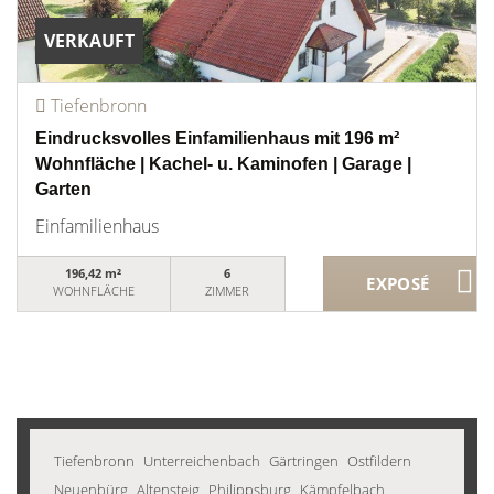
VERKAUFT
Tiefenbronn
Eindrucksvolles Einfamilienhaus mit 196 m²
Wohnfläche | Kachel- u. Kaminofen | Garage |
Garten
Einfamilienhaus
196,42 m²
6
WOHNFLÄCHE
ZIMMER
Tiefenbronn
Unterreichenbach
Gärtringen
Ostfildern
Neuenbürg
Altensteig
Philippsburg
Kämpfelbach