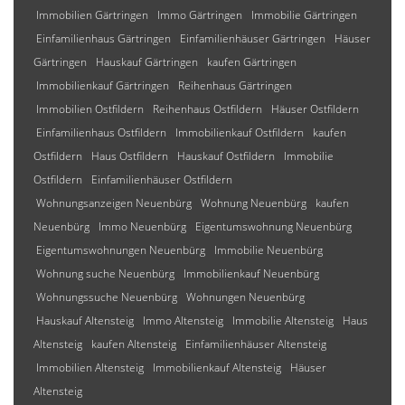
Immobilien Gärtringen
Immo Gärtringen
Immobilie Gärtringen
Einfamilienhaus Gärtringen
Einfamilienhäuser Gärtringen
Häuser
Gärtringen
Hauskauf Gärtringen
kaufen Gärtringen
Immobilienkauf Gärtringen
Reihenhaus Gärtringen
Immobilien Ostfildern
Reihenhaus Ostfildern
Häuser Ostfildern
Einfamilienhaus Ostfildern
Immobilienkauf Ostfildern
kaufen
Ostfildern
Haus Ostfildern
Hauskauf Ostfildern
Immobilie
Ostfildern
Einfamilienhäuser Ostfildern
Wohnungsanzeigen Neuenbürg
Wohnung Neuenbürg
kaufen
Neuenbürg
Immo Neuenbürg
Eigentumswohnung Neuenbürg
Eigentumswohnungen Neuenbürg
Immobilie Neuenbürg
Wohnung suche Neuenbürg
Immobilienkauf Neuenbürg
Wohnungssuche Neuenbürg
Wohnungen Neuenbürg
Hauskauf Altensteig
Immo Altensteig
Immobilie Altensteig
Haus
Altensteig
kaufen Altensteig
Einfamilienhäuser Altensteig
Immobilien Altensteig
Immobilienkauf Altensteig
Häuser
Altensteig