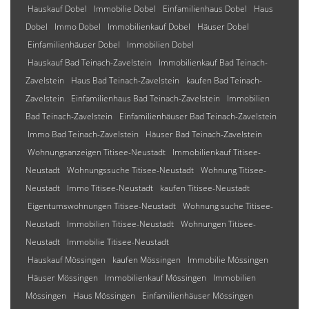
Hauskauf Dobel
Immobilie Dobel
Einfamilienhaus Dobel
Haus
Dobel
Immo Dobel
Immobilienkauf Dobel
Häuser Dobel
Einfamilienhäuser Dobel
Immobilien Dobel
Hauskauf Bad Teinach-Zavelstein
Immobilienkauf Bad Teinach-
Zavelstein
Haus Bad Teinach-Zavelstein
kaufen Bad Teinach-
Zavelstein
Einfamilienhaus Bad Teinach-Zavelstein
Immobilien
Bad Teinach-Zavelstein
Einfamilienhäuser Bad Teinach-Zavelstein
Immo Bad Teinach-Zavelstein
Häuser Bad Teinach-Zavelstein
Wohnungsanzeigen Titisee-Neustadt
Immobilienkauf Titisee-
Neustadt
Wohnungssuche Titisee-Neustadt
Wohnung Titisee-
Neustadt
Immo Titisee-Neustadt
kaufen Titisee-Neustadt
Eigentumswohnungen Titisee-Neustadt
Wohnung suche Titisee-
Neustadt
Immobilien Titisee-Neustadt
Wohnungen Titisee-
Neustadt
Immobilie Titisee-Neustadt
Hauskauf Mössingen
kaufen Mössingen
Immobilie Mössingen
Häuser Mössingen
Immobilienkauf Mössingen
Immobilien
Mössingen
Haus Mössingen
Einfamilienhäuser Mössingen