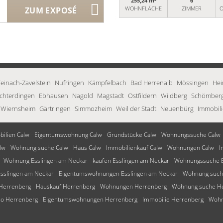
255,24 m²
6
WOHNFLÄCHE
ZIMMER
O
ZUM EXPOSÉ
einach-Zavelstein
Nufringen
Kämpfelbach
Bad Herrenalb
Mössingen
He
Echterdingen
Ebhausen
Nagold
Magstadt
Ostfildern
Wildberg
Schömber
Wiernsheim
Gärtringen
Simmozheim
Weil der Stadt
Neuenbürg
Immobili
ilien Calw
Eigentumswohnung Calw
Grundstücke Calw
Wohnungssuche Calw
lw
Wohnung suche Calw
Haus Calw
Immobilienkauf Calw
Wohnungen Calw
I
Wohnung Esslingen am Neckar
kaufen Esslingen am Neckar
Wohnungssuche E
sslingen am Neckar
Eigentumswohnungen Esslingen am Neckar
Wohnung suche
Herrenberg
Hauskauf Herrenberg
Wohnungen Herrenberg
Wohnung suche H
o Herrenberg
Eigentumswohnungen Herrenberg
Immobilie Herrenberg
Wohn