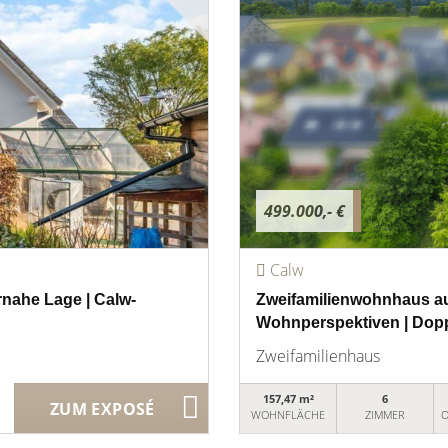
499.000,- €
Calw
rnahe Lage | Calw-
Zweifamilienwohnhaus au
Wohnperspektiven | Dop
Zweifamilienhaus
157,47 m²
6
ZUM EXPOSÉ
WOHNFLÄCHE
ZIMMER
O