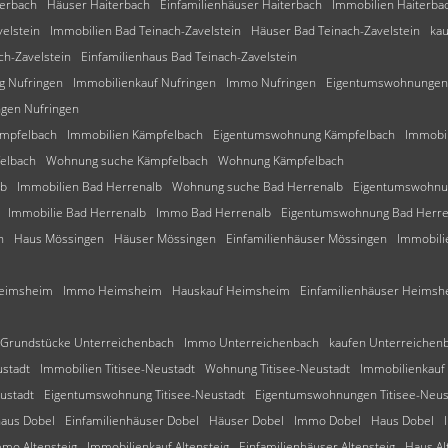
terbach
Häuser Haiterbach
Einfamilienhäuser Haiterbach
Immobilien Haiterba
elstein
Immobilien Bad Teinach-Zavelstein
Häuser Bad Teinach-Zavelstein
kau
ch-Zavelstein
Einfamilienhaus Bad Teinach-Zavelstein
 Nufringen
Immobilienkauf Nufringen
Immo Nufringen
Eigentumswohnungen
gen Nufringen
mpfelbach
Immobilien Kämpfelbach
Eigentumswohnung Kämpfelbach
Immobil
elbach
Wohnung suche Kämpfelbach
Wohnung Kämpfelbach
lb
Immobilien Bad Herrenalb
Wohnung suche Bad Herrenalb
Eigentumswohnu
Immobilie Bad Herrenalb
Immo Bad Herrenalb
Eigentumswohnung Bad Herre
n
Haus Mössingen
Häuser Mössingen
Einfamilienhäuser Mössingen
Immobili
Heimsheim
Immo Heimsheim
Hauskauf Heimsheim
Einfamilienhäuser Heimsh
Grundstücke Unterreichenbach
Immo Unterreichenbach
kaufen Unterreichen
stadt
Immobilien Titisee-Neustadt
Wohnung Titisee-Neustadt
Immobilienkauf 
ustadt
Eigentumswohnung Titisee-Neustadt
Eigentumswohnungen Titisee-Neus
haus Dobel
Einfamilienhäuser Dobel
Häuser Dobel
Immo Dobel
Haus Dobel
mo Altensteig
Immobilienkauf Altensteig
Einfamilienhäuser Altensteig
Haus Al