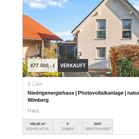
477.000,- €
VERKAUFT
Calw
Niedrigenergiehaus | Photovoltaikanlage | natu
Wimberg
Haus
106,06 m²
5
5631
WOHNFLÄCHE
ZIMMER
OBJEKTNUMMER