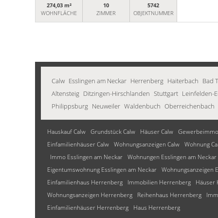
274,03 m²
10
5742
WOHNFLÄCHE
ZIMMER
OBJEKTNUMMER
Calw
Esslingen am Neckar
Herrenberg
Haiterbach
Bad T
Altensteig
Ditzingen-Hirschlanden
Stuttgart
Leinfelden-
Philippsburg
Neuweiler
Waldenbuch
Oberreichenbach
Hauskauf Calw
Grundstück Calw
Häuser Calw
Gewerbeimmob
Einfamilienhäuser Calw
Wohnungsanzeigen Calw
Wohnung Ca
Immo Esslingen am Neckar
Wohnungen Esslingen am Neckar
Eigentumswohnung Esslingen am Neckar
Wohnungsanzeigen E
Einfamilienhaus Herrenberg
Immobilien Herrenberg
Häuser 
Wohnungsanzeigen Herrenberg
Reihenhaus Herrenberg
Imm
Einfamilienhäuser Herrenberg
Haus Herrenberg