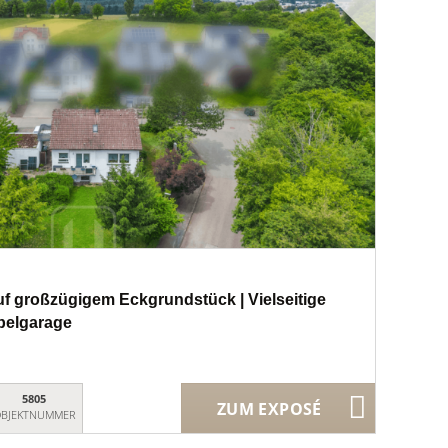
f großzügigem Eckgrundstück | Vielseitige
pelgarage
5805
ZUM EXPOSÉ
BJEKTNUMMER