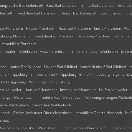
ungssuche Bad Liebenzell
Haus Bad Liebenzell
Immo Bad Liebenzell
Grundst
benzell
Immobilien Bad Liebenzell
Häuser Bad Liebenzell
Eigentumswohnunge
l
user Pforzheim
Häuser Pforzheim
Hauskauf Pforzheim
Immo Pforzheim
Wohn
ohnung Pforzheim
Immobilienkauf Pforzheim
Wohnung Pforzheim
Reihenhau
Immobilien Pforzheim
nn
kaufen Tiefenbronn
Haus Tiefenbronn
Einfamilienhaus Tiefenbronn
Einfam
dbad
kaufen Bad Wildbad
Häuser Bad Wildbad
Immobilienkauf Bad Wildbad
I
che Philippsburg
Immobilienkauf Philippsburg
Immo Philippsburg
Eigentumsw
he Philippsburg
Wohnungen Philippsburg
mo Neuweiler
Hauskauf Neuweiler
Immobilien Neuweiler
kaufen Neuweiler
nungen Waldenbuch
Immobilienkauf Waldenbuch
Wohnungsanzeigen Walden
uche Waldenbuch
Immobilien Waldenbuch
enbach
Einfamilienhäuser Oberreichenbach
Immobilien Oberreichenbach
kau
henbach
 Wiernsheim
Hauskauf Wiernsheim
Einfamilienhaus Wiernsheim
Einfamilienh