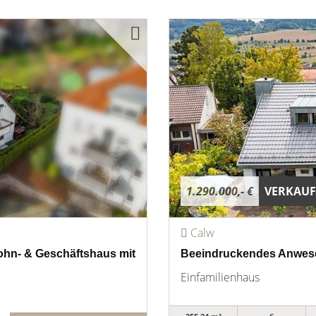
1.290.000,- €
VERKAUF
Calw
 Wohn- & Geschäftshaus mit
Beeindruckendes Anwese
Einfamilienhaus