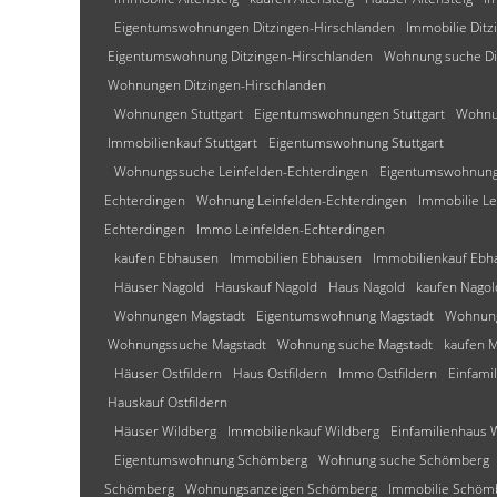
Eigentumswohnungen Ditzingen-Hirschlanden
Immobilie Ditz
Eigentumswohnung Ditzingen-Hirschlanden
Wohnung suche Di
Wohnungen Ditzingen-Hirschlanden
Wohnungen Stuttgart
Eigentumswohnungen Stuttgart
Wohnun
Immobilienkauf Stuttgart
Eigentumswohnung Stuttgart
Wohnungssuche Leinfelden-Echterdingen
Eigentumswohnunge
Echterdingen
Wohnung Leinfelden-Echterdingen
Immobilie Le
Echterdingen
Immo Leinfelden-Echterdingen
kaufen Ebhausen
Immobilien Ebhausen
Immobilienkauf Ebh
Häuser Nagold
Hauskauf Nagold
Haus Nagold
kaufen Nagol
Wohnungen Magstadt
Eigentumswohnung Magstadt
Wohnung
Wohnungssuche Magstadt
Wohnung suche Magstadt
kaufen M
Häuser Ostfildern
Haus Ostfildern
Immo Ostfildern
Einfami
Hauskauf Ostfildern
Häuser Wildberg
Immobilienkauf Wildberg
Einfamilienhaus 
Eigentumswohnung Schömberg
Wohnung suche Schömberg
Schömberg
Wohnungsanzeigen Schömberg
Immobilie Schöm