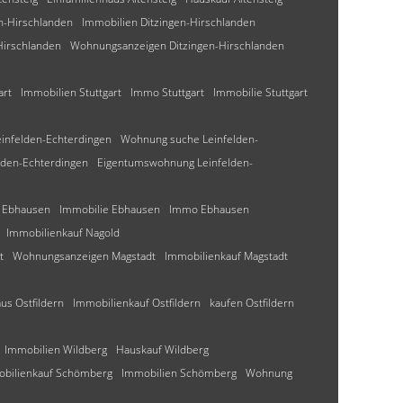
n-Hirschlanden
Immobilien Ditzingen-Hirschlanden
Hirschlanden
Wohnungsanzeigen Ditzingen-Hirschlanden
art
Immobilien Stuttgart
Immo Stuttgart
Immobilie Stuttgart
einfelden-Echterdingen
Wohnung suche Leinfelden-
den-Echterdingen
Eigentumswohnung Leinfelden-
 Ebhausen
Immobilie Ebhausen
Immo Ebhausen
Immobilienkauf Nagold
t
Wohnungsanzeigen Magstadt
Immobilienkauf Magstadt
us Ostfildern
Immobilienkauf Ostfildern
kaufen Ostfildern
Immobilien Wildberg
Hauskauf Wildberg
bilienkauf Schömberg
Immobilien Schömberg
Wohnung