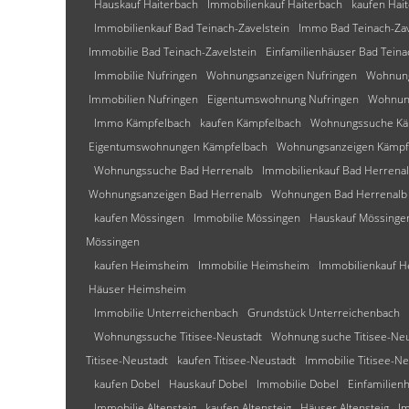
Hauskauf Haiterbach
Immobilienkauf Haiterbach
kaufen Hai
Immobilienkauf Bad Teinach-Zavelstein
Immo Bad Teinach-Zav
Immobilie Bad Teinach-Zavelstein
Einfamilienhäuser Bad Teina
Immobilie Nufringen
Wohnungsanzeigen Nufringen
Wohnung
Immobilien Nufringen
Eigentumswohnung Nufringen
Wohnun
Immo Kämpfelbach
kaufen Kämpfelbach
Wohnungssuche Kä
Eigentumswohnungen Kämpfelbach
Wohnungsanzeigen Kämpf
Wohnungssuche Bad Herrenalb
Immobilienkauf Bad Herrena
Wohnungsanzeigen Bad Herrenalb
Wohnungen Bad Herrenalb
kaufen Mössingen
Immobilie Mössingen
Hauskauf Mössinge
Mössingen
kaufen Heimsheim
Immobilie Heimsheim
Immobilienkauf 
Häuser Heimsheim
Immobilie Unterreichenbach
Grundstück Unterreichenbach
Wohnungssuche Titisee-Neustadt
Wohnung suche Titisee-Neu
Titisee-Neustadt
kaufen Titisee-Neustadt
Immobilie Titisee-Ne
kaufen Dobel
Hauskauf Dobel
Immobilie Dobel
Einfamilien
Immobilie Altensteig
kaufen Altensteig
Häuser Altensteig
Im