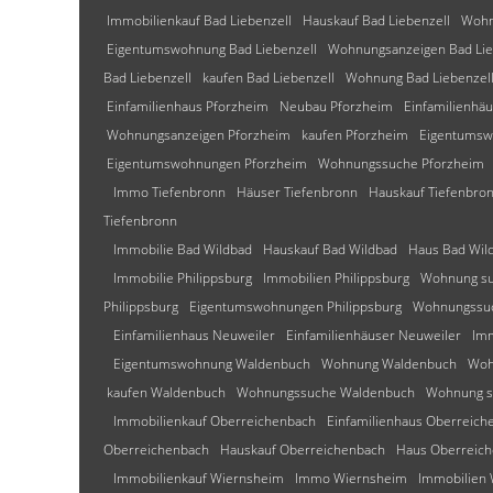
Immobilienkauf Bad Liebenzell
Hauskauf Bad Liebenzell
Wohn
Eigentumswohnung Bad Liebenzell
Wohnungsanzeigen Bad Lie
Bad Liebenzell
kaufen Bad Liebenzell
Wohnung Bad Liebenzel
Einfamilienhaus Pforzheim
Neubau Pforzheim
Einfamilienhä
Wohnungsanzeigen Pforzheim
kaufen Pforzheim
Eigentumsw
Eigentumswohnungen Pforzheim
Wohnungssuche Pforzheim
Immo Tiefenbronn
Häuser Tiefenbronn
Hauskauf Tiefenbro
Tiefenbronn
Immobilie Bad Wildbad
Hauskauf Bad Wildbad
Haus Bad Wil
Immobilie Philippsburg
Immobilien Philippsburg
Wohnung su
Philippsburg
Eigentumswohnungen Philippsburg
Wohnungssuc
Einfamilienhaus Neuweiler
Einfamilienhäuser Neuweiler
Im
Eigentumswohnung Waldenbuch
Wohnung Waldenbuch
Woh
kaufen Waldenbuch
Wohnungssuche Waldenbuch
Wohnung s
Immobilienkauf Oberreichenbach
Einfamilienhaus Oberreich
Oberreichenbach
Hauskauf Oberreichenbach
Haus Oberreic
Immobilienkauf Wiernsheim
Immo Wiernsheim
Immobilien