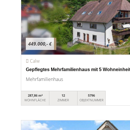
449.000,- €
Calw
Gepflegtes Mehrfamilienhaus mit 5 Wohneinhei
Mehrfamilienhaus
287,86 m²
12
5796
WOHNFLÄCHE
ZIMMER
OBJEKTNUMMER