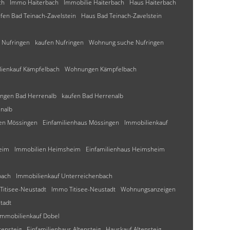
ch
Immo Haiterbach
Immobilie Haiterbach
Haus Haiterbach
fen Bad Teinach-Zavelstein
Haus Bad Teinach-Zavelstein
 Nufringen
kaufen Nufringen
Wohnung suche Nufringen
ienkauf Kämpfelbach
Wohnungen Kämpfelbach
ngen Bad Herrenalb
kaufen Bad Herrenalb
nalb
en Mössingen
Einfamilienhaus Mössingen
Immobilienkauf
eim
Immobilien Heimsheim
Einfamilienhaus Heimsheim
bach
Immobilienkauf Unterreichenbach
Titisee-Neustadt
Immo Titisee-Neustadt
Wohnungsanzeigen
tadt
Immobilienkauf Dobel
tensteig
Einfamilienhaus Altensteig
Hauskauf Altensteig