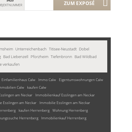
5420
ZUM EXPOSÉ
BJEKTNUMMER
imsheim
Unterreichenbach
Titisee-Neustadt
Dobel
g
Bad Liebenzell
Pforzheim
Tiefenbronn
Bad Wildbad
e verkaufen
Einfamilienhaus Calw
Immo Calw
Eigentumswohnungen Calw
mmobilien Calw
kaufen Calw
sslingen am Neckar
Immobilienkauf Esslingen am Neckar
 Esslingen am Neckar
Immobilie Esslingen am Neckar
errenberg
kaufen Herrenberg
Wohnung Herrenberg
ungssuche Herrenberg
Immobilienkauf Herrenberg