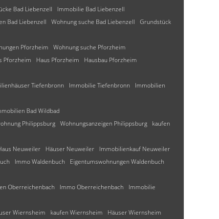
ücke Bad Liebenzell
Immobilie Bad Liebenzell
n Bad Liebenzell
Wohnung suche Bad Liebenzell
Grundstück
ungen Pforzheim
Wohnung suche Pforzheim
s Pforzheim
Haus Pforzheim
Hausbau Pforzheim
ilienhäuser Tiefenbronn
Immobilie Tiefenbronn
Immobilien
mmobilien Bad Wildbad
ohnung Philippsburg
Wohnungsanzeigen Philippsburg
kaufen
Haus Neuweiler
Häuser Neuweiler
Immobilienkauf Neuweiler
buch
Immo Waldenbuch
Eigentumswohnungen Waldenbuch
fen Oberreichenbach
Immo Oberreichenbach
Immobilie
äuser Wiernsheim
kaufen Wiernsheim
Häuser Wiernsheim