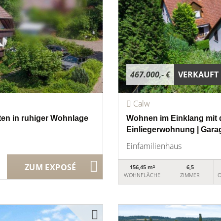
467.000,- €
VERKAUFT
Calw
ten in ruhiger Wohnlage
Wohnen im Einklang mit d
Einliegerwohnung | Garag
Einfamilienhaus
ZUM EXPOSÉ
156,45 m²
6,5
WOHNFLÄCHE
ZIMMER
O