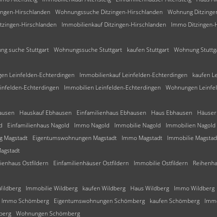
ingen-Hirschlanden
Wohnungssuche Ditzingen-Hirschlanden
Wohnung Ditzinge
tzingen-Hirschlanden
Immobilienkauf Ditzingen-Hirschlanden
Immo Ditzingen-
g suche Stuttgart
Wohnungssuche Stuttgart
kaufen Stuttgart
Wohnung Stuttg
n Leinfelden-Echterdingen
Immobilienkauf Leinfelden-Echterdingen
kaufen L
infelden-Echterdingen
Immobilien Leinfelden-Echterdingen
Wohnungen Leinfel
ausen
Hauskauf Ebhausen
Einfamilienhaus Ebhausen
Haus Ebhausen
Häuser
d
Einfamilienhaus Nagold
Immo Nagold
Immobilie Nagold
Immobilien Nagold
 Magstadt
Eigentumswohnungen Magstadt
Immo Magstadt
Immobilie Magstad
agstadt
lienhaus Ostfildern
Einfamilienhäuser Ostfildern
Immobilie Ostfildern
Reihenha
Wildberg
Immobilie Wildberg
kaufen Wildberg
Haus Wildberg
Immo Wildberg
Immo Schömberg
Eigentumswohnungen Schömberg
kaufen Schömberg
Immo
berg
Wohnungen Schömberg