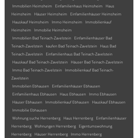
Immobilien Heimsheim
Einfamilienhaus Heimsheim
Haus
Heimsheim
Häuser Heimsheim
Einfamilienhäuser Heimsheim
Hauskauf Heimsheim
Immo Heimsheim
Immobilienkauf
Heimsheim
Immobilie Heimsheim
Immobilien Bad Teinach-Zavelstein
Einfamilienhäuser Bad
Teinach-Zavelstein
kaufen Bad Teinach-Zavelstein
Haus Bad
Teinach-Zavelstein
Einfamilienhaus Bad Teinach-Zavelstein
Hauskauf Bad Teinach-Zavelstein
Häuser Bad Teinach-Zavelstein
Immo Bad Teinach-Zavelstein
Immobilienkauf Bad Teinach-
Zavelstein
Immobilien Ebhausen
Einfamilienhäuser Ebhausen
Einfamilienhaus Ebhausen
Haus Ebhausen
Immo Ebhausen
Häuser Ebhausen
Immobilienkauf Ebhausen
Hauskauf Ebhausen
Immobilie Ebhausen
Wohnung suche Herrenberg
Haus Herrenberg
Einfamilienhäuser
Herrenberg
Wohnungen Herrenberg
Eigentumswohnung
Herrenberg
Häuser Herrenberg
Immo Herrenberg