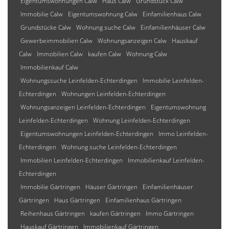
Eigentumswohnungen Calw
Haus Calw
Grundstück Calw
Immobilie Calw
Eigentumswohnung Calw
Einfamilienhaus Calw
Grundstücke Calw
Wohnung suche Calw
Einfamilienhäuser Calw
Gewerbeimmobilien Calw
Wohnungsanzeigen Calw
Hauskauf
Calw
Immobilien Calw
kaufen Calw
Wohnung Calw
Immobilienkauf Calw
Wohnungssuche Leinfelden-Echterdingen
Immobilie Leinfelden-
Echterdingen
Wohnungen Leinfelden-Echterdingen
Wohnungsanzeigen Leinfelden-Echterdingen
Eigentumswohnung
Leinfelden-Echterdingen
Wohnung Leinfelden-Echterdingen
Eigentumswohnungen Leinfelden-Echterdingen
Immo Leinfelden-
Echterdingen
Wohnung suche Leinfelden-Echterdingen
Immobilien Leinfelden-Echterdingen
Immobilienkauf Leinfelden-
Echterdingen
Immobilie Gärtringen
Häuser Gärtringen
Einfamilienhäuser
Gärtringen
Haus Gärtringen
Einfamilienhaus Gärtringen
Reihenhaus Gärtringen
kaufen Gärtringen
Immo Gärtringen
Hauskauf Gärtringen
Immobilienkauf Gärtringen