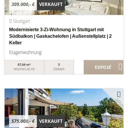
309.000,- €
VERKAUFT
Stuttgart
Modernisierte 3-Zi-Wohnung in Stuttgart mit
Südbalkon | Gaskachelofen | Außenstellplatz | 2
Keller
Etagenwohnung
67,64 m²
3
WOHNFLÄCHE
ZIMMER
575.000,- €
VERKAUFT