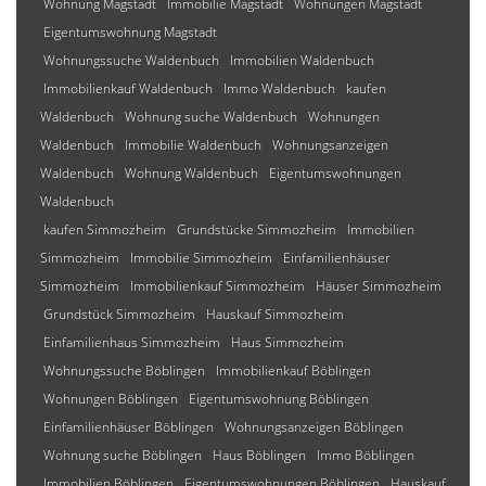
Wohnung Magstadt
Immobilie Magstadt
Wohnungen Magstadt
Eigentumswohnung Magstadt
Wohnungssuche Waldenbuch
Immobilien Waldenbuch
Immobilienkauf Waldenbuch
Immo Waldenbuch
kaufen
Waldenbuch
Wohnung suche Waldenbuch
Wohnungen
Waldenbuch
Immobilie Waldenbuch
Wohnungsanzeigen
Waldenbuch
Wohnung Waldenbuch
Eigentumswohnungen
Waldenbuch
kaufen Simmozheim
Grundstücke Simmozheim
Immobilien
Simmozheim
Immobilie Simmozheim
Einfamilienhäuser
Simmozheim
Immobilienkauf Simmozheim
Häuser Simmozheim
Grundstück Simmozheim
Hauskauf Simmozheim
Einfamilienhaus Simmozheim
Haus Simmozheim
Wohnungssuche Böblingen
Immobilienkauf Böblingen
Wohnungen Böblingen
Eigentumswohnung Böblingen
Einfamilienhäuser Böblingen
Wohnungsanzeigen Böblingen
Wohnung suche Böblingen
Haus Böblingen
Immo Böblingen
Immobilien Böblingen
Eigentumswohnungen Böblingen
Hauskauf