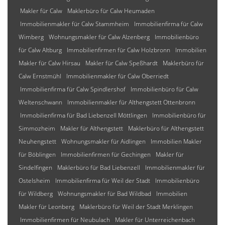
Makler für Calw
Maklerbüro für Calw Heumaden
Immobilienmakler für Calw Stammheim
Immobilienfirma für Calw
Wimberg
Wohnungsmakler für Calw Alzenberg
Immobilienbüro
für Calw Altburg
Immobilienfirmen für Calw Holzbronn
Immobilien
Makler für Calw Hirsau
Makler für Calw Speßhardt
Maklerbüro für
Calw Ernstmühl
Immobilienmakler für Calw Oberriedt
Immobilienfirma für Calw Spindlershof
Immobilienbüro für Calw
Weltenschwann
Immobilienmakler für Althengstett Ottenbronn
Immobilienfirma für Bad Liebenzell Möttlingen
Immobilienbüro für
Simmozheim
Makler für Althengstett
Maklerbüro für Althengstett
Neuhengstett
Wohnungsmakler für Aidlingen
Immobilien Makler
für Böblingen
Immobilienfirmen für Gechingen
Makler für
Sindelfingen
Maklerbüro für Bad Liebenzell
Immobilienmakler für
Ostelsheim
Immobilienfirma für Weil der Stadt
Immobilienbüro
für Wildberg
Wohnungsmakler für Bad Wildbad
Immobilien
Makler für Leonberg
Maklerbüro für Weil der Stadt Merklingen
Immobilienfirmen für Neubulach
Makler für Unterreichenbach