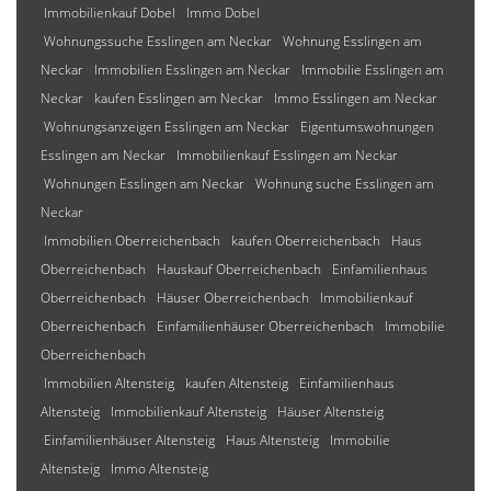
Immobilienkauf Dobel
Immo Dobel
Wohnungssuche Esslingen am Neckar
Wohnung Esslingen am
Neckar
Immobilien Esslingen am Neckar
Immobilie Esslingen am
Neckar
kaufen Esslingen am Neckar
Immo Esslingen am Neckar
Wohnungsanzeigen Esslingen am Neckar
Eigentumswohnungen
Esslingen am Neckar
Immobilienkauf Esslingen am Neckar
Wohnungen Esslingen am Neckar
Wohnung suche Esslingen am
Neckar
Immobilien Oberreichenbach
kaufen Oberreichenbach
Haus
Oberreichenbach
Hauskauf Oberreichenbach
Einfamilienhaus
Oberreichenbach
Häuser Oberreichenbach
Immobilienkauf
Oberreichenbach
Einfamilienhäuser Oberreichenbach
Immobilie
Oberreichenbach
Immobilien Altensteig
kaufen Altensteig
Einfamilienhaus
Altensteig
Immobilienkauf Altensteig
Häuser Altensteig
Einfamilienhäuser Altensteig
Haus Altensteig
Immobilie
Altensteig
Immo Altensteig