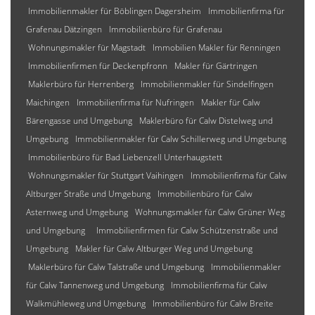
Immobilienmakler für Böblingen Dagersheim
Immobilienfirma für
Grafenau Dätzingen
Immobilienbüro für Grafenau
Wohnungsmakler für Magstadt
Immobilien Makler für Renningen
Immobilienfirmen für Deckenpfronn
Makler für Gärtringen
Maklerbüro für Herrenberg
Immobilienmakler für Sindelfingen
Maichingen
Immobilienfirma für Nufringen
Makler für Calw
Bärengasse und Umgebung
Maklerbüro für Calw Distelweg und
Umgebung
Immobilienmakler für Calw Schillerweg und Umgebung
Immobilienbüro für Bad Liebenzell Unterhaugstett
Wohnungsmakler für Stuttgart Vaihingen
Immobilienfirma für Calw
Altburger Straße und Umgebung
Immobilienbüro für Calw
Asternweg und Umgebung
Wohnungsmakler für Calw Grüner Weg
und Umgebung
Immobilienfirmen für Calw Schützenstraße und
Umgebung
Makler für Calw Altburger Weg und Umgebung
Maklerbüro für Calw Talstraße und Umgebung
Immobilienmakler
für Calw Tannenweg und Umgebung
Immobilienfirma für Calw
Walkmühleweg und Umgebung
Immobilienbüro für Calw Breite