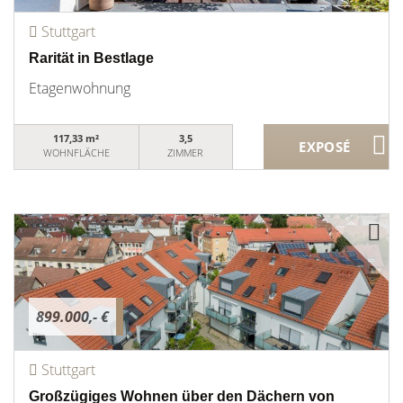
Stuttgart
Rarität in Bestlage
Etagenwohnung
117,33 m²
3,5
WOHNFLÄCHE
ZIMMER
899.000,- €
Stuttgart
Großzügiges Wohnen über den Dächern von