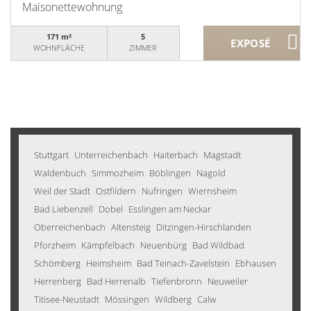
Maisonettewohnung
171 m²
5
WOHNFLÄCHE
ZIMMER
Stuttgart
Unterreichenbach
Haiterbach
Magstadt
Waldenbuch
Simmozheim
Böblingen
Nagold
Weil der Stadt
Ostfildern
Nufringen
Wiernsheim
Bad Liebenzell
Dobel
Esslingen am Neckar
Oberreichenbach
Altensteig
Ditzingen-Hirschlanden
Pforzheim
Kämpfelbach
Neuenbürg
Bad Wildbad
Schömberg
Heimsheim
Bad Teinach-Zavelstein
Ebhausen
Herrenberg
Bad Herrenalb
Tiefenbronn
Neuweiler
Titisee-Neustadt
Mössingen
Wildberg
Calw