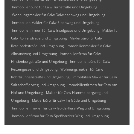
Immobilienbüro für Calw Turnstraße und Umgebung
Wohnungsmakler für Calw Dolwiesenweg und Umgebung
Immobilien Makler für Calw Elbenweg und Umgebung
Immobilienfirmen für Calw Inselgasse und Umgebung
Makler für
Calw Kohlerstraße und Umgebung
Maklerbüro für Calw
Rötelbachstraße und Umgebung
Immobilienmakler für Calw
Allmandweg und Umgebung
Immobilienfirma für Calw
Hindenburgstraße und Umgebung
Immobilienbüro für Calw
Reizengasse und Umgebung
Wohnungsmakler für Calw
Rohrbrunnenstraße und Umgebung
Immobilien Makler für Calw
Salzschöfflerweg und Umgebung
Immobilienfirmen für Calw Am
Hof und Umgebung
Makler für Calw Hummelbergweg und
Umgebung
Maklerbüro für Calw Im Gütle und Umgebung
Immobilienmakler für Calw Isolde-Kurz-Weg und Umgebung
Immobilienfirma für Calw Speßhardter Weg und Umgebung