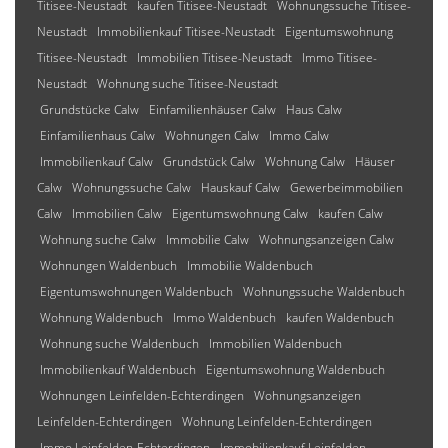
Titisee-Neustadt
kaufen Titisee-Neustadt
Wohnungssuche Titisee-
Neustadt
Immobilienkauf Titisee-Neustadt
Eigentumswohnung
Titisee-Neustadt
Immobilien Titisee-Neustadt
Immo Titisee-
Neustadt
Wohnung suche Titisee-Neustadt
Grundstücke Calw
Einfamilienhäuser Calw
Haus Calw
Einfamilienhaus Calw
Wohnungen Calw
Immo Calw
Immobilienkauf Calw
Grundstück Calw
Wohnung Calw
Häuser
Calw
Wohnungssuche Calw
Hauskauf Calw
Gewerbeimmobilien
Calw
Immobilien Calw
Eigentumswohnung Calw
kaufen Calw
Wohnung suche Calw
Immobilie Calw
Wohnungsanzeigen Calw
Wohnungen Waldenbuch
Immobilie Waldenbuch
Eigentumswohnungen Waldenbuch
Wohnungssuche Waldenbuch
Wohnung Waldenbuch
Immo Waldenbuch
kaufen Waldenbuch
Wohnung suche Waldenbuch
Immobilien Waldenbuch
Immobilienkauf Waldenbuch
Eigentumswohnung Waldenbuch
Wohnungen Leinfelden-Echterdingen
Wohnungsanzeigen
Leinfelden-Echterdingen
Wohnung Leinfelden-Echterdingen
Immo Leinfelden-Echterdingen
Immobilienkauf Leinfelden-