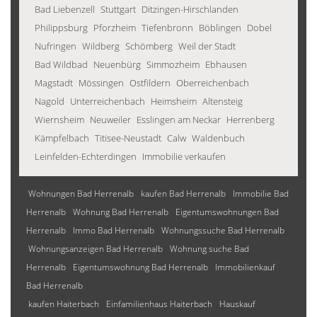
Bad Liebenzell
Stuttgart
Ditzingen-Hirschlanden
Philippsburg
Pforzheim
Tiefenbronn
Böblingen
Dobel
Nufringen
Wildberg
Schömberg
Weil der Stadt
Bad Wildbad
Neuenbürg
Simmozheim
Ebhausen
Magstadt
Mössingen
Ostfildern
Oberreichenbach
Nagold
Unterreichenbach
Heimsheim
Altensteig
Wiernsheim
Neuweiler
Esslingen am Neckar
Herrenberg
Kämpfelbach
Titisee-Neustadt
Calw
Waldenbuch
Leinfelden-Echterdingen
Immobilie verkaufen
Wohnungen Bad Herrenalb
kaufen Bad Herrenalb
Immobilie Bad
Herrenalb
Wohnung Bad Herrenalb
Eigentumswohnungen Bad
Herrenalb
Immo Bad Herrenalb
Wohnungssuche Bad Herrenalb
Wohnungsanzeigen Bad Herrenalb
Wohnung suche Bad
Herrenalb
Eigentumswohnung Bad Herrenalb
Immobilienkauf
Bad Herrenalb
kaufen Haiterbach
Einfamilienhaus Haiterbach
Hauskauf