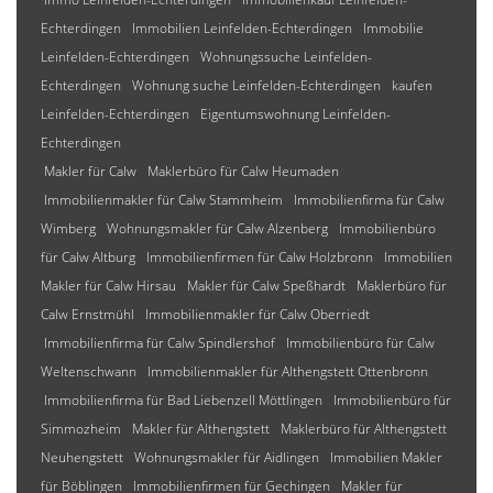
Echterdingen
Immobilien Leinfelden-Echterdingen
Immobilie
Leinfelden-Echterdingen
Wohnungssuche Leinfelden-
Echterdingen
Wohnung suche Leinfelden-Echterdingen
kaufen
Leinfelden-Echterdingen
Eigentumswohnung Leinfelden-
Echterdingen
Makler für Calw
Maklerbüro für Calw Heumaden
Immobilienmakler für Calw Stammheim
Immobilienfirma für Calw
Wimberg
Wohnungsmakler für Calw Alzenberg
Immobilienbüro
für Calw Altburg
Immobilienfirmen für Calw Holzbronn
Immobilien
Makler für Calw Hirsau
Makler für Calw Speßhardt
Maklerbüro für
Calw Ernstmühl
Immobilienmakler für Calw Oberriedt
Immobilienfirma für Calw Spindlershof
Immobilienbüro für Calw
Weltenschwann
Immobilienmakler für Althengstett Ottenbronn
Immobilienfirma für Bad Liebenzell Möttlingen
Immobilienbüro für
Simmozheim
Makler für Althengstett
Maklerbüro für Althengstett
Neuhengstett
Wohnungsmakler für Aidlingen
Immobilien Makler
für Böblingen
Immobilienfirmen für Gechingen
Makler für