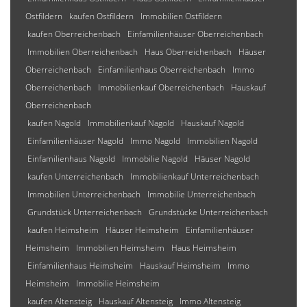
Ostfildern
kaufen Ostfildern
Immobilien Ostfildern
kaufen Oberreichenbach
Einfamilienhäuser Oberreichenbach
Immobilien Oberreichenbach
Haus Oberreichenbach
Häuser
Oberreichenbach
Einfamilienhaus Oberreichenbach
Immo
Oberreichenbach
Immobilienkauf Oberreichenbach
Hauskauf
Oberreichenbach
kaufen Nagold
Immobilienkauf Nagold
Hauskauf Nagold
Einfamilienhäuser Nagold
Immo Nagold
Immobilien Nagold
Einfamilienhaus Nagold
Immobilie Nagold
Häuser Nagold
kaufen Unterreichenbach
Immobilienkauf Unterreichenbach
Immobilien Unterreichenbach
Immobilie Unterreichenbach
Grundstück Unterreichenbach
Grundstücke Unterreichenbach
kaufen Heimsheim
Häuser Heimsheim
Einfamilienhäuser
Heimsheim
Immobilien Heimsheim
Haus Heimsheim
Einfamilienhaus Heimsheim
Hauskauf Heimsheim
Immo
Heimsheim
Immobilie Heimsheim
kaufen Altensteig
Hauskauf Altensteig
Immo Altensteig