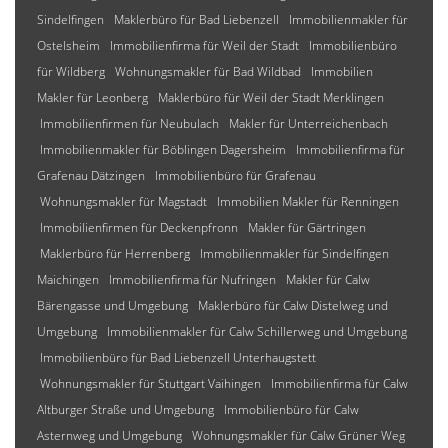
Sindelfingen
Maklerbüro für Bad Liebenzell
Immobilienmakler für
Ostelsheim
Immobilienfirma für Weil der Stadt
Immobilienbüro
für Wildberg
Wohnungsmakler für Bad Wildbad
Immobilien
Makler für Leonberg
Maklerbüro für Weil der Stadt Merklingen
Immobilienfirmen für Neubulach
Makler für Unterreichenbach
Immobilienmakler für Böblingen Dagersheim
Immobilienfirma für
Grafenau Dätzingen
Immobilienbüro für Grafenau
Wohnungsmakler für Magstadt
Immobilien Makler für Renningen
Immobilienfirmen für Deckenpfronn
Makler für Gärtringen
Maklerbüro für Herrenberg
Immobilienmakler für Sindelfingen
Maichingen
Immobilienfirma für Nufringen
Makler für Calw
Bärengasse und Umgebung
Maklerbüro für Calw Distelweg und
Umgebung
Immobilienmakler für Calw Schillerweg und Umgebung
Immobilienbüro für Bad Liebenzell Unterhaugstett
Wohnungsmakler für Stuttgart Vaihingen
Immobilienfirma für Calw
Altburger Straße und Umgebung
Immobilienbüro für Calw
Asternweg und Umgebung
Wohnungsmakler für Calw Grüner Weg