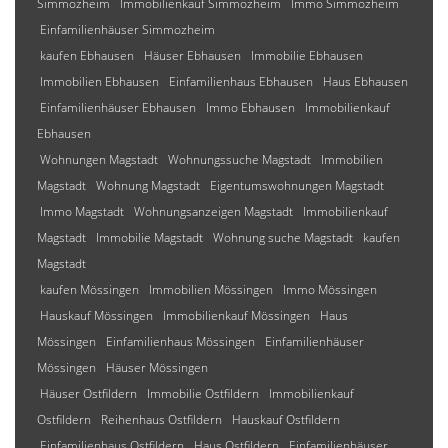
Simmozheim
Immobilienkauf Simmozheim
Immo Simmozheim
Einfamilienhäuser Simmozheim
kaufen Ebhausen
Häuser Ebhausen
Immobilie Ebhausen
Immobilien Ebhausen
Einfamilienhaus Ebhausen
Haus Ebhausen
Einfamilienhäuser Ebhausen
Immo Ebhausen
Immobilienkauf
Ebhausen
Wohnungen Magstadt
Wohnungssuche Magstadt
Immobilien
Magstadt
Wohnung Magstadt
Eigentumswohnungen Magstadt
Immo Magstadt
Wohnungsanzeigen Magstadt
Immobilienkauf
Magstadt
Immobilie Magstadt
Wohnung suche Magstadt
kaufen
Magstadt
kaufen Mössingen
Immobilien Mössingen
Immo Mössingen
Hauskauf Mössingen
Immobilienkauf Mössingen
Haus
Mössingen
Einfamilienhaus Mössingen
Einfamilienhäuser
Mössingen
Häuser Mössingen
Häuser Ostfildern
Immobilie Ostfildern
Immobilienkauf
Ostfildern
Reihenhaus Ostfildern
Hauskauf Ostfildern
Einfamilienhaus Ostfildern
Haus Ostfildern
Einfamilienhäuser