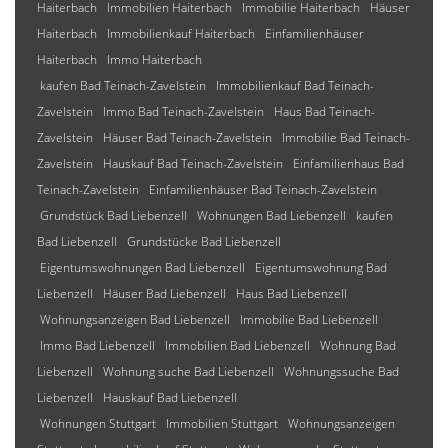
Haiterbach
Immobilien Haiterbach
Immobilie Haiterbach
Häuser
Haiterbach
Immobilienkauf Haiterbach
Einfamilienhäuser
Haiterbach
Immo Haiterbach
kaufen Bad Teinach-Zavelstein
Immobilienkauf Bad Teinach-
Zavelstein
Immo Bad Teinach-Zavelstein
Haus Bad Teinach-
Zavelstein
Häuser Bad Teinach-Zavelstein
Immobilie Bad Teinach-
Zavelstein
Hauskauf Bad Teinach-Zavelstein
Einfamilienhaus Bad
Teinach-Zavelstein
Einfamilienhäuser Bad Teinach-Zavelstein
Grundstück Bad Liebenzell
Wohnungen Bad Liebenzell
kaufen
Bad Liebenzell
Grundstücke Bad Liebenzell
Eigentumswohnungen Bad Liebenzell
Eigentumswohnung Bad
Liebenzell
Häuser Bad Liebenzell
Haus Bad Liebenzell
Wohnungsanzeigen Bad Liebenzell
Immobilie Bad Liebenzell
Immo Bad Liebenzell
Immobilien Bad Liebenzell
Wohnung Bad
Liebenzell
Wohnung suche Bad Liebenzell
Wohnungssuche Bad
Liebenzell
Hauskauf Bad Liebenzell
Wohnungen Stuttgart
Immobilien Stuttgart
Wohnungsanzeigen