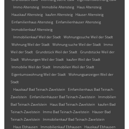
Immo Altensteig
Immobilie Altensteig
Haus Altensteig
Hauskauf Altensteig
kaufen Altensteig
Häuser Altensteig
Einfamilienhaus Altensteig
Einfamilienhäuser Altensteig
Immobilienkauf Altensteig
Immobilienkauf Weil der Stadt
Wohnungssuche Weil der Stadt
Wohnung Weil der Stadt
Wohnung suche Weil der Stadt
Immo
Weil der Stadt
Grundstück Weil der Stadt
Grundstücke Weil der
Stadt
Wohnungen Weil der Stadt
kaufen Weil der Stadt
Immobilie Weil der Stadt
Immobilien Weil der Stadt
Eigentumswohnung Weil der Stadt
Wohnungsanzeigen Weil der
Stadt
Hauskauf Bad Teinach-Zavelstein
Einfamilienhaus Bad Teinach-
Zavelstein
Einfamilienhäuser Bad Teinach-Zavelstein
Immobilien
Bad Teinach-Zavelstein
Haus Bad Teinach-Zavelstein
kaufen Bad
Teinach-Zavelstein
Immo Bad Teinach-Zavelstein
Häuser Bad
Teinach-Zavelstein
Immobilienkauf Bad Teinach-Zavelstein
Haus Ebhausen
Immobilienkauf Ebhausen
Hauskauf Ebhausen