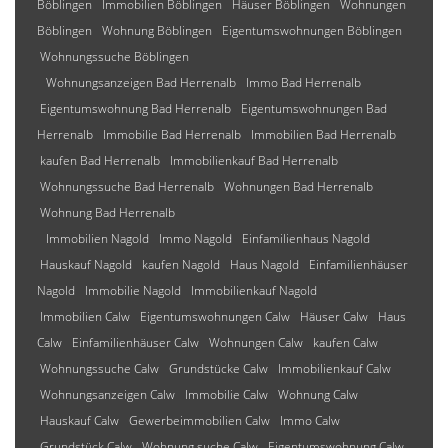
Böblingen
Immobilien Böblingen
Häuser Böblingen
Wohnungen
Böblingen
Wohnung Böblingen
Eigentumswohnungen Böblingen
Wohnungssuche Böblingen
Wohnungsanzeigen Bad Herrenalb
Immo Bad Herrenalb
Eigentumswohnung Bad Herrenalb
Eigentumswohnungen Bad
Herrenalb
Immobilie Bad Herrenalb
Immobilien Bad Herrenalb
kaufen Bad Herrenalb
Immobilienkauf Bad Herrenalb
Wohnungssuche Bad Herrenalb
Wohnungen Bad Herrenalb
Wohnung Bad Herrenalb
Immobilien Nagold
Immo Nagold
Einfamilienhaus Nagold
Hauskauf Nagold
kaufen Nagold
Haus Nagold
Einfamilienhäuser
Nagold
Immobilie Nagold
Immobilienkauf Nagold
Immobilien Calw
Eigentumswohnungen Calw
Häuser Calw
Haus
Calw
Einfamilienhäuser Calw
Wohnungen Calw
kaufen Calw
Wohnungssuche Calw
Grundstücke Calw
Immobilienkauf Calw
Wohnungsanzeigen Calw
Immobilie Calw
Wohnung Calw
Hauskauf Calw
Gewerbeimmobilien Calw
Immo Calw
Grundstück Calw
Wohnung suche Calw
Eigentumswohnung Calw