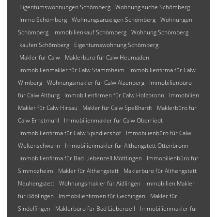
Eigentumswohnungen Schömberg
Wohnung suche Schömberg
Immo Schömberg
Wohnungsanzeigen Schömberg
Wohnungen
Schömberg
Immobilienkauf Schömberg
Wohnung Schömberg
kaufen Schömberg
Eigentumswohnung Schömberg
Makler für Calw
Maklerbüro für Calw Heumaden
Immobilienmakler für Calw Stammheim
Immobilienfirma für Calw
Wimberg
Wohnungsmakler für Calw Alzenberg
Immobilienbüro
für Calw Altburg
Immobilienfirmen für Calw Holzbronn
Immobilien
Makler für Calw Hirsau
Makler für Calw Speßhardt
Maklerbüro für
Calw Ernstmühl
Immobilienmakler für Calw Oberriedt
Immobilienfirma für Calw Spindlershof
Immobilienbüro für Calw
Weltenschwann
Immobilienmakler für Althengstett Ottenbronn
Immobilienfirma für Bad Liebenzell Möttlingen
Immobilienbüro für
Simmozheim
Makler für Althengstett
Maklerbüro für Althengstett
Neuhengstett
Wohnungsmakler für Aidlingen
Immobilien Makler
für Böblingen
Immobilienfirmen für Gechingen
Makler für
Sindelfingen
Maklerbüro für Bad Liebenzell
Immobilienmakler für