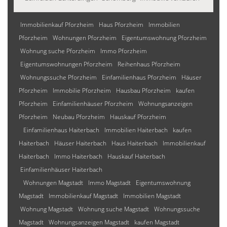
Immobilienkauf Pforzheim
Haus Pforzheim
Immobilien
Pforzheim
Wohnungen Pforzheim
Eigentumswohnung Pforzheim
Wohnung suche Pforzheim
Immo Pforzheim
Eigentumswohnungen Pforzheim
Reihenhaus Pforzheim
Wohnungssuche Pforzheim
Einfamilienhaus Pforzheim
Häuser
Pforzheim
Immobilie Pforzheim
Hausbau Pforzheim
kaufen
Pforzheim
Einfamilienhäuser Pforzheim
Wohnungsanzeigen
Pforzheim
Neubau Pforzheim
Hauskauf Pforzheim
Einfamilienhaus Haiterbach
Immobilien Haiterbach
kaufen
Haiterbach
Häuser Haiterbach
Haus Haiterbach
Immobilienkauf
Haiterbach
Immo Haiterbach
Hauskauf Haiterbach
Einfamilienhäuser Haiterbach
Wohnungen Magstadt
Immo Magstadt
Eigentumswohnung
Magstadt
Immobilienkauf Magstadt
Immobilien Magstadt
Wohnung Magstadt
Wohnung suche Magstadt
Wohnungssuche
Magstadt
Wohnungsanzeigen Magstadt
kaufen Magstadt