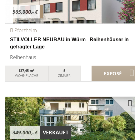
565.000,- €
Pforzheim
STILVOLLER NEUBAU in Würm - Reihenhäuser in
gefragter Lage
Reihenhaus
137,45 m²
5
WOHNFLÄCHE
ZIMMER
349.000,- €
VERKAUFT