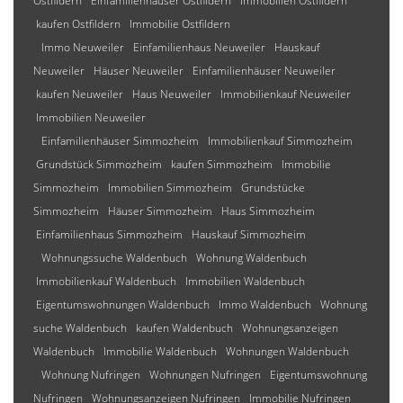
Ostfildern
Einfamilienhäuser Ostfildern
Immobilien Ostfildern
kaufen Ostfildern
Immobilie Ostfildern
Immo Neuweiler
Einfamilienhaus Neuweiler
Hauskauf
Neuweiler
Häuser Neuweiler
Einfamilienhäuser Neuweiler
kaufen Neuweiler
Haus Neuweiler
Immobilienkauf Neuweiler
Immobilien Neuweiler
Einfamilienhäuser Simmozheim
Immobilienkauf Simmozheim
Grundstück Simmozheim
kaufen Simmozheim
Immobilie
Simmozheim
Immobilien Simmozheim
Grundstücke
Simmozheim
Häuser Simmozheim
Haus Simmozheim
Einfamilienhaus Simmozheim
Hauskauf Simmozheim
Wohnungssuche Waldenbuch
Wohnung Waldenbuch
Immobilienkauf Waldenbuch
Immobilien Waldenbuch
Eigentumswohnungen Waldenbuch
Immo Waldenbuch
Wohnung
suche Waldenbuch
kaufen Waldenbuch
Wohnungsanzeigen
Waldenbuch
Immobilie Waldenbuch
Wohnungen Waldenbuch
Wohnung Nufringen
Wohnungen Nufringen
Eigentumswohnung
Nufringen
Wohnungsanzeigen Nufringen
Immobilie Nufringen