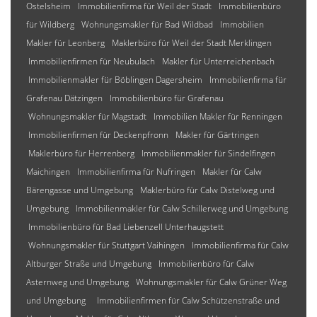
Ostelsheim
Immobilienfirma für Weil der Stadt
Immobilienbüro
für Wildberg
Wohnungsmakler für Bad Wildbad
Immobilien
Makler für Leonberg
Maklerbüro für Weil der Stadt Merklingen
Immobilienfirmen für Neubulach
Makler für Unterreichenbach
Immobilienmakler für Böblingen Dagersheim
Immobilienfirma für
Grafenau Dätzingen
Immobilienbüro für Grafenau
Wohnungsmakler für Magstadt
Immobilien Makler für Renningen
Immobilienfirmen für Deckenpfronn
Makler für Gärtringen
Maklerbüro für Herrenberg
Immobilienmakler für Sindelfingen
Maichingen
Immobilienfirma für Nufringen
Makler für Calw
Bärengasse und Umgebung
Maklerbüro für Calw Distelweg und
Umgebung
Immobilienmakler für Calw Schillerweg und Umgebung
Immobilienbüro für Bad Liebenzell Unterhaugstett
Wohnungsmakler für Stuttgart Vaihingen
Immobilienfirma für Calw
Altburger Straße und Umgebung
Immobilienbüro für Calw
Asternweg und Umgebung
Wohnungsmakler für Calw Grüner Weg
und Umgebung
Immobilienfirmen für Calw Schützenstraße und