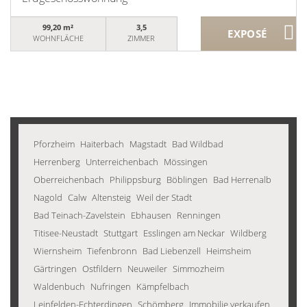
99,20 m²
3,5
WOHNFLÄCHE
ZIMMER
Pforzheim
Haiterbach
Magstadt
Bad Wildbad
Herrenberg
Unterreichenbach
Mössingen
Oberreichenbach
Philippsburg
Böblingen
Bad Herrenalb
Nagold
Calw
Altensteig
Weil der Stadt
Bad Teinach-Zavelstein
Ebhausen
Renningen
Titisee-Neustadt
Stuttgart
Esslingen am Neckar
Wildberg
Wiernsheim
Tiefenbronn
Bad Liebenzell
Heimsheim
Gärtringen
Ostfildern
Neuweiler
Simmozheim
Waldenbuch
Nufringen
Kämpfelbach
Leinfelden-Echterdingen
Schömberg
Immobilie verkaufen