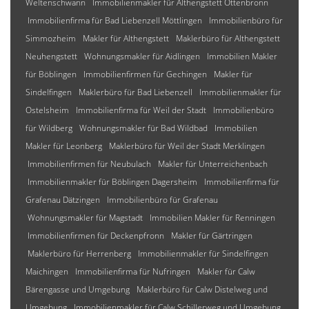
Weltenschwann
Immobilienmakler für Althengstett Ottenbronn
Immobilienfirma für Bad Liebenzell Möttlingen
Immobilienbüro für
Simmozheim
Makler für Althengstett
Maklerbüro für Althengstett
Neuhengstett
Wohnungsmakler für Aidlingen
Immobilien Makler
für Böblingen
Immobilienfirmen für Gechingen
Makler für
Sindelfingen
Maklerbüro für Bad Liebenzell
Immobilienmakler für
Ostelsheim
Immobilienfirma für Weil der Stadt
Immobilienbüro
für Wildberg
Wohnungsmakler für Bad Wildbad
Immobilien
Makler für Leonberg
Maklerbüro für Weil der Stadt Merklingen
Immobilienfirmen für Neubulach
Makler für Unterreichenbach
Immobilienmakler für Böblingen Dagersheim
Immobilienfirma für
Grafenau Dätzingen
Immobilienbüro für Grafenau
Wohnungsmakler für Magstadt
Immobilien Makler für Renningen
Immobilienfirmen für Deckenpfronn
Makler für Gärtringen
Maklerbüro für Herrenberg
Immobilienmakler für Sindelfingen
Maichingen
Immobilienfirma für Nufringen
Makler für Calw
Bärengasse und Umgebung
Maklerbüro für Calw Distelweg und
Umgebung
Immobilienmakler für Calw Schillerweg und Umgebung