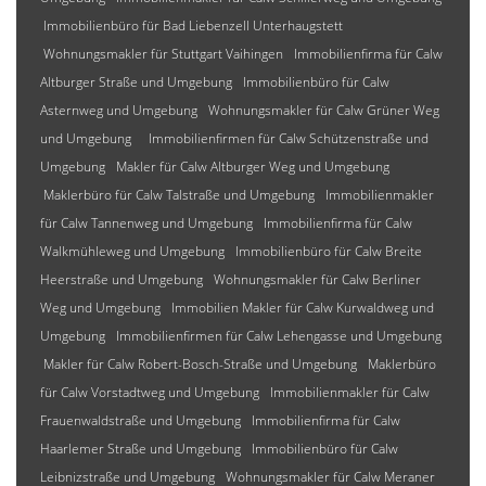
Immobilienbüro für Bad Liebenzell Unterhaugstett
Wohnungsmakler für Stuttgart Vaihingen
Immobilienfirma für Calw
Altburger Straße und Umgebung
Immobilienbüro für Calw
Asternweg und Umgebung
Wohnungsmakler für Calw Grüner Weg
und Umgebung
Immobilienfirmen für Calw Schützenstraße und
Umgebung
Makler für Calw Altburger Weg und Umgebung
Maklerbüro für Calw Talstraße und Umgebung
Immobilienmakler
für Calw Tannenweg und Umgebung
Immobilienfirma für Calw
Walkmühleweg und Umgebung
Immobilienbüro für Calw Breite
Heerstraße und Umgebung
Wohnungsmakler für Calw Berliner
Weg und Umgebung
Immobilien Makler für Calw Kurwaldweg und
Umgebung
Immobilienfirmen für Calw Lehengasse und Umgebung
Makler für Calw Robert-Bosch-Straße und Umgebung
Maklerbüro
für Calw Vorstadtweg und Umgebung
Immobilienmakler für Calw
Frauenwaldstraße und Umgebung
Immobilienfirma für Calw
Haarlemer Straße und Umgebung
Immobilienbüro für Calw
Leibnizstraße und Umgebung
Wohnungsmakler für Calw Meraner