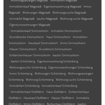
Wohnungsanzeigen Magstadt
Immobilien Magstadt
Immobilienkauf Magstadt
Eigentumswohnung Magstadt
Immo
Magstadt
Wohnungen Magstadt
Wohnungssuche Magstadt
Immobilie Magstadt
kaufen Magstadt
Wohnung suche Magstadt
Eigentumswohnungen Magstadt
Immobilienkauf Simmozheim
Immobilie Simmozheim
Grundstücke Simmozheim
Haus Simmozheim
Immobilien
Simmozheim
Hauskauf Simmozheim
Immo Simmozheim
Häuser Simmozheim
Grundstück Simmozheim
Einfamilienhäuser Simmozheim
kaufen Simmozheim
kaufen Schömberg
Eigentumswohnung Schömberg
Wohnungssuche Schömberg
Eigentumswohnungen Schömberg
Immo Schömberg
Wohnungen Schömberg
Wohnungsanzeigen
Schömberg
Wohnung Schömberg
Wohnung suche Schömberg
Immobilien Schömberg
Immobilienkauf Schömberg
Immobilienkauf Ostfildern
Haus Ostfildern
Einfamilienhaus
Ostfildern
Hauskauf Ostfildern
Häuser Ostfildern
Immobilie
Ostfildern
Immo Ostfildern
Reihenhaus Ostfildern
kaufen