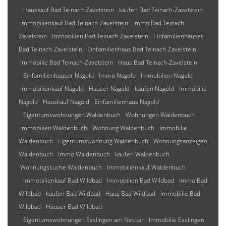
Hauskauf Bad Teinach-Zavelstein
kaufen Bad Teinach-Zavelstein
Immobilienkauf Bad Teinach-Zavelstein
Immo Bad Teinach-
Zavelstein
Immobilien Bad Teinach-Zavelstein
Einfamilienhäuser
Bad Teinach-Zavelstein
Einfamilienhaus Bad Teinach-Zavelstein
Immobilie Bad Teinach-Zavelstein
Haus Bad Teinach-Zavelstein
Einfamilienhäuser Nagold
Immo Nagold
Immobilien Nagold
Immobilienkauf Nagold
Häuser Nagold
kaufen Nagold
Immobilie
Nagold
Hauskauf Nagold
Einfamilienhaus Nagold
Eigentumswohnungen Waldenbuch
Wohnungen Waldenbuch
Immobilien Waldenbuch
Wohnung Waldenbuch
Immobilie
Waldenbuch
Eigentumswohnung Waldenbuch
Wohnungsanzeigen
Waldenbuch
Immo Waldenbuch
kaufen Waldenbuch
Wohnungssuche Waldenbuch
Immobilienkauf Waldenbuch
Immobilienkauf Bad Wildbad
Immobilien Bad Wildbad
Immo Bad
Wildbad
kaufen Bad Wildbad
Haus Bad Wildbad
Immobilie Bad
Wildbad
Häuser Bad Wildbad
Eigentumswohnungen Esslingen am Neckar
Immobilie Esslingen