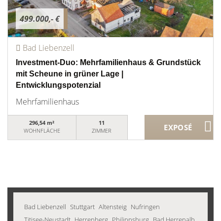
499.000,- €
Bad Liebenzell
Investment-Duo: Mehrfamilienhaus & Grundstück
mit Scheune in grüner Lage |
Entwicklungspotenzial
Mehrfamilienhaus
296,54 m²
11
WOHNFLÄCHE
ZIMMER
Bad Liebenzell
Stuttgart
Altensteig
Nufringen
Titisee-Neustadt
Herrenberg
Philippsburg
Bad Herrenalb