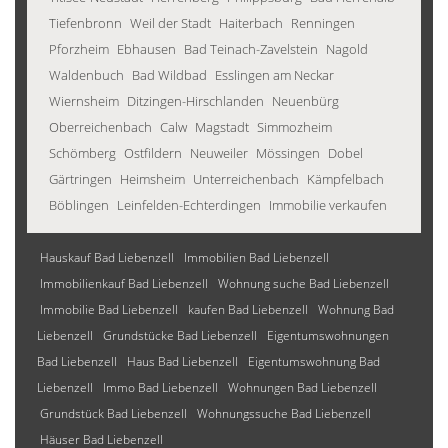
Tiefenbronn
Weil der Stadt
Haiterbach
Renningen
Pforzheim
Ebhausen
Bad Teinach-Zavelstein
Nagold
Waldenbuch
Bad Wildbad
Esslingen am Neckar
Wiernsheim
Ditzingen-Hirschlanden
Neuenbürg
Oberreichenbach
Calw
Magstadt
Simmozheim
Schömberg
Ostfildern
Neuweiler
Mössingen
Dobel
Gärtringen
Heimsheim
Unterreichenbach
Kämpfelbach
Böblingen
Leinfelden-Echterdingen
Immobilie verkaufen
Hauskauf Bad Liebenzell
Immobilien Bad Liebenzell
Immobilienkauf Bad Liebenzell
Wohnung suche Bad Liebenzell
Immobilie Bad Liebenzell
kaufen Bad Liebenzell
Wohnung Bad
Liebenzell
Grundstücke Bad Liebenzell
Eigentumswohnungen
Bad Liebenzell
Haus Bad Liebenzell
Eigentumswohnung Bad
Liebenzell
Immo Bad Liebenzell
Wohnungen Bad Liebenzell
Grundstück Bad Liebenzell
Wohnungssuche Bad Liebenzell
Häuser Bad Liebenzell