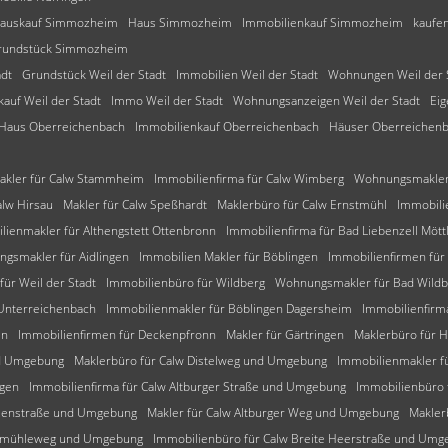
auskauf Simmozheim
Haus Simmozheim
Immobilienkauf Simmozheim
kaufe
rundstück Simmozheim
adt
Grundstück Weil der Stadt
Immobilien Weil der Stadt
Wohnungen Weil der 
auf Weil der Stadt
Immo Weil der Stadt
Wohnungsanzeigen Weil der Stadt
Ei
Haus Oberreichenbach
Immobilienkauf Oberreichenbach
Häuser Oberreichen
akler für Calw Stammheim
Immobilienfirma für Calw Wimberg
Wohnungsmakler 
alw Hirsau
Makler für Calw Speßhardt
Maklerbüro für Calw Ernstmühl
Immobili
lienmakler für Althengstett Ottenbronn
Immobilienfirma für Bad Liebenzell Mött
gsmakler für Aidlingen
Immobilien Makler für Böblingen
Immobilienfirmen für
für Weil der Stadt
Immobilienbüro für Wildberg
Wohnungsmakler für Bad Wild
 Unterreichenbach
Immobilienmakler für Böblingen Dagersheim
Immobilienfirm
en
Immobilienfirmen für Deckenpfronn
Makler für Gärtringen
Maklerbüro für 
nd Umgebung
Maklerbüro für Calw Distelweg und Umgebung
Immobilienmakler f
ngen
Immobilienfirma für Calw Altburger Straße und Umgebung
Immobilienbüro
tzenstraße und Umgebung
Makler für Calw Altburger Weg und Umgebung
Makler
alkmühleweg und Umgebung
Immobilienbüro für Calw Breite Heerstraße und Umg