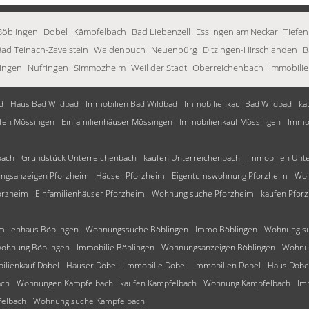
Böblingen
Dobel
Kämpfelbach
Bad Liebenzell
Esslingen am Neckar
Tiefe
Bad Teinach-Zavelstein
Waldenbuch
Neuenbürg
Ditzingen-Hirschlanden
B
ringen
Nufringen
Simmozheim
Weil der Stadt
Oberreichenbach
Immobilie
d
Haus Bad Wildbad
Immobilien Bad Wildbad
Immobilienkauf Bad Wildbad
ka
fen Mössingen
Einfamilienhäuser Mössingen
Immobilienkauf Mössingen
Immob
bach
Grundstück Unterreichenbach
kaufen Unterreichenbach
Immobilien Unt
ngsanzeigen Pforzheim
Häuser Pforzheim
Eigentumswohnung Pforzheim
Woh
orzheim
Einfamilienhäuser Pforzheim
Wohnung suche Pforzheim
kaufen Pfor
milienhaus Böblingen
Wohnungssuche Böblingen
Immo Böblingen
Wohnung su
ohnung Böblingen
Immobilie Böblingen
Wohnungsanzeigen Böblingen
Wohnun
ilienkauf Dobel
Häuser Dobel
Immobilie Dobel
Immobilien Dobel
Haus Dobe
ach
Wohnungen Kämpfelbach
kaufen Kämpfelbach
Wohnung Kämpfelbach
Im
elbach
Wohnung suche Kämpfelbach