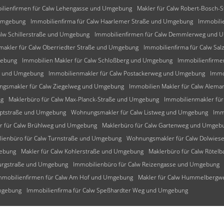
ilienfirmen für Calw Lehengasse und Umgebung
Makler für Calw Robert-Bosch
 Umgebung
Immobilienfirma für Calw Haarlemer Straße und Umgebung
Immobili
alw Schillerstraße und Umgebung
Immobilienfirmen für Calw Demmlerweg und 
makler für Calw Oberriedter Straße und Umgebung
Immobilienfirma für Calw Sa
gebung
Immobilien Makler für Calw Schloßberg und Umgebung
Immobilienfirme
ng und Umgebung
Immobilienmakler für Calw Postackerweg und Umgebung
Immo
gsmakler für Calw Ziegelweg und Umgebung
Immobilien Makler für Calw Ale
ng
Maklerbüro für Calw Max-Planck-Straße und Umgebung
Immobilienmakler fü
uptstraße und Umgebung
Wohnungsmakler für Calw Listweg und Umgebung
Imm
r für Calw Brühlweg und Umgebung
Maklerbüro für Calw Gartenweg und Umgeb
lienbüro für Calw Turnstraße und Umgebung
Wohnungsmakler für Calw Dolwie
gebung
Makler für Calw Kohlerstraße und Umgebung
Maklerbüro für Calw Rötel
burgstraße und Umgebung
Immobilienbüro für Calw Reizengasse und Umgebung
mmobilienfirmen für Calw Am Hof und Umgebung
Makler für Calw Hummelberg
Umgebung
Immobilienfirma für Calw Speßhardter Weg und Umgebung