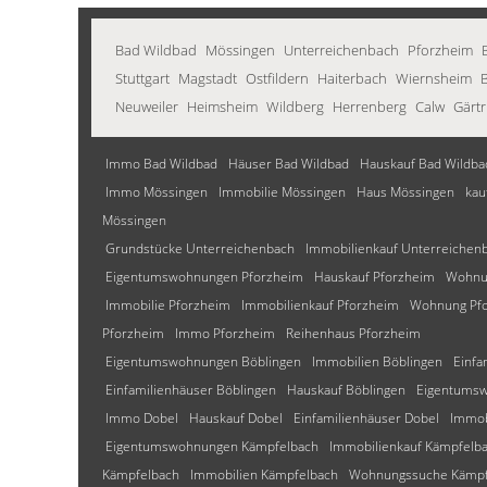
Bad Wildbad
Mössingen
Unterreichenbach
Pforzheim
Stuttgart
Magstadt
Ostfildern
Haiterbach
Wiernsheim
Neuweiler
Heimsheim
Wildberg
Herrenberg
Calw
Gärt
Immo Bad Wildbad
Häuser Bad Wildbad
Hauskauf Bad Wildba
Immo Mössingen
Immobilie Mössingen
Haus Mössingen
kau
Mössingen
Grundstücke Unterreichenbach
Immobilienkauf Unterreichen
Eigentumswohnungen Pforzheim
Hauskauf Pforzheim
Wohnu
Immobilie Pforzheim
Immobilienkauf Pforzheim
Wohnung Pf
Pforzheim
Immo Pforzheim
Reihenhaus Pforzheim
Eigentumswohnungen Böblingen
Immobilien Böblingen
Einfa
Einfamilienhäuser Böblingen
Hauskauf Böblingen
Eigentumsw
Immo Dobel
Hauskauf Dobel
Einfamilienhäuser Dobel
Immob
Eigentumswohnungen Kämpfelbach
Immobilienkauf Kämpfelb
Kämpfelbach
Immobilien Kämpfelbach
Wohnungssuche Kämpf