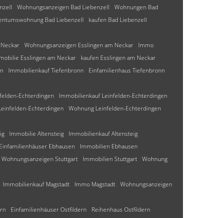
nzell
Wohnungsanzeigen Bad Liebenzell
Wohnungen Bad
entumswohnung Bad Liebenzell
kaufen Bad Liebenzell
 Neckar
Wohnungsanzeigen Esslingen am Neckar
Immo
mobilie Esslingen am Neckar
kaufen Esslingen am Neckar
nn
Immobilienkauf Tiefenbronn
Einfamilienhaus Tiefenbronn
elden-Echterdingen
Immobilienkauf Leinfelden-Echterdingen
einfelden-Echterdingen
Wohnung Leinfelden-Echterdingen
ig
Immobilie Altensteig
Immobilienkauf Altensteig
Einfamilienhäuser Ebhausen
Immobilien Ebhausen
Wohnungsanzeigen Stuttgart
Immobilien Stuttgart
Wohnung
Immobilienkauf Magstadt
Immo Magstadt
Wohnungsanzeigen
ern
Einfamilienhäuser Ostfildern
Reihenhaus Ostfildern