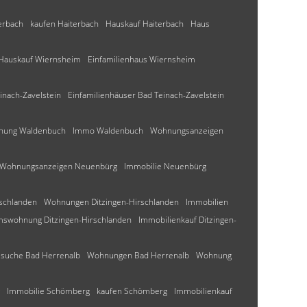
erbach
kaufen Haiterbach
Hauskauf Haiterbach
Haus
Hauskauf Wiernsheim
Einfamilienhaus Wiernsheim
inach-Zavelstein
Einfamilienhäuser Bad Teinach-Zavelstein
nung Waldenbuch
Immo Waldenbuch
Wohnungsanzeigen
Wohnungsanzeigen Neuenbürg
Immobilie Neuenbürg
schlanden
Wohnungen Ditzingen-Hirschlanden
Immobilien
mswohnung Ditzingen-Hirschlanden
Immobilienkauf Ditzingen-
suche Bad Herrenalb
Wohnungen Bad Herrenalb
Wohnung
Immobilie Schömberg
kaufen Schömberg
Immobilienkauf