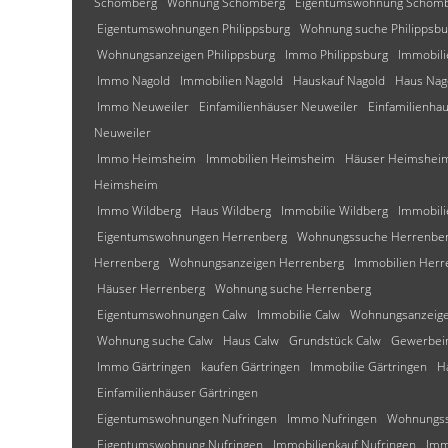
Schömberg
Wohnung Schömberg
Eigentumswohnung Schöm
Eigentumswohnungen Philippsburg
Wohnung suche Philippsbu
Wohnungsanzeigen Philippsburg
Immo Philippsburg
Immobili
Immo Nagold
Immobilien Nagold
Hauskauf Nagold
Haus Nag
Immo Neuweiler
Einfamilienhäuser Neuweiler
Einfamilienha
Neuweiler
Immo Heimsheim
Immobilien Heimsheim
Häuser Heimshei
Heimsheim
Immo Wildberg
Haus Wildberg
Immobilie Wildberg
Immobili
Eigentumswohnungen Herrenberg
Wohnungssuche Herrenbe
Herrenberg
Wohnungsanzeigen Herrenberg
Immobilien Herr
Häuser Herrenberg
Wohnung suche Herrenberg
Eigentumswohnungen Calw
Immobilie Calw
Wohnungsanzeige
Wohnung suche Calw
Haus Calw
Grundstück Calw
Gewerbei
Immo Gärtringen
kaufen Gärtringen
Immobilie Gärtringen
H
Einfamilienhäuser Gärtringen
Eigentumswohnungen Nufringen
Immo Nufringen
Wohnungss
Eigentumswohnung Nufringen
Immobilienkauf Nufringen
Imm