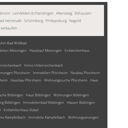
nbronn
Leinfelden-Echterdingen
Altensteig
Ebhausen
ad Herrenalb
Schömberg
Philippsburg
Nagold
 verkaufen
ufen Bad Wildbad
ilien Mössingen
Hauskauf Mössingen
Einfamilienhaus
erreichenbach
Immo Unterreichenbach
nungen Pforzheim
Immobilien Pforzheim
Neubau Pforzheim
zheim
Hausbau Pforzheim
Wohnungssuche Pforzheim
Haus
che Böblingen
Haus Böblingen
Wohnungen Böblingen
g Böblingen
Immobilienkauf Böblingen
Häuser Böblingen
l
Einfamilienhaus Dobel
mo Kämpfelbach
Immobilie Kämpfelbach
Wohnungsanzeigen