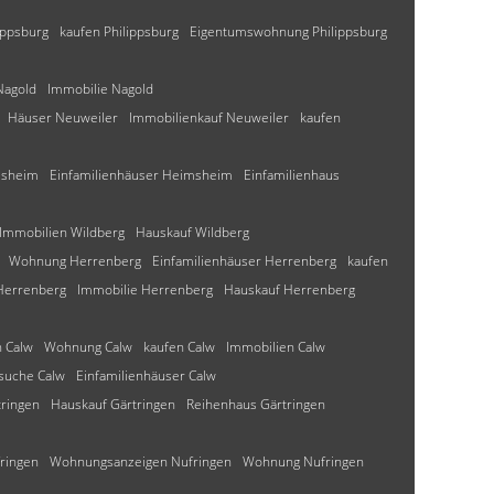
ippsburg
kaufen Philippsburg
Eigentumswohnung Philippsburg
Nagold
Immobilie Nagold
Häuser Neuweiler
Immobilienkauf Neuweiler
kaufen
msheim
Einfamilienhäuser Heimsheim
Einfamilienhaus
Immobilien Wildberg
Hauskauf Wildberg
Wohnung Herrenberg
Einfamilienhäuser Herrenberg
kaufen
 Herrenberg
Immobilie Herrenberg
Hauskauf Herrenberg
 Calw
Wohnung Calw
kaufen Calw
Immobilien Calw
uche Calw
Einfamilienhäuser Calw
tringen
Hauskauf Gärtringen
Reihenhaus Gärtringen
ringen
Wohnungsanzeigen Nufringen
Wohnung Nufringen