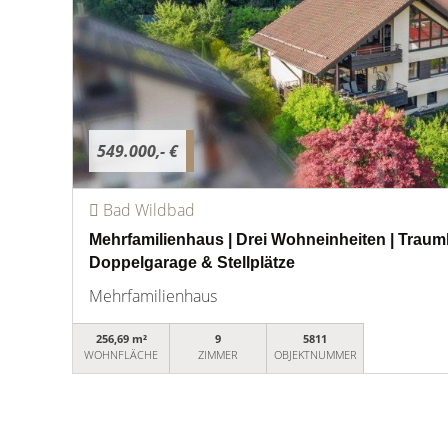
549.000,- €
Bad Wildbad
Mehrfamilienhaus | Drei Wohneinheiten | Traum
Doppelgarage & Stellplätze
Mehrfamilienhaus
256,69 m²
9
5811
WOHNFLÄCHE
ZIMMER
OBJEKTNUMMER