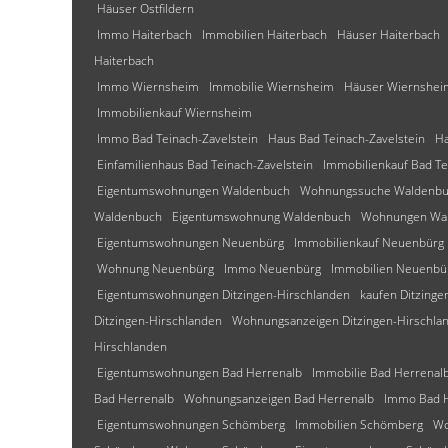
Häuser Ostfildern
Immo Haiterbach
Immobilien Haiterbach
Häuser Haiterbach
Haiterbach
Immo Wiernsheim
Immobilie Wiernsheim
Häuser Wiernshei
Immobilienkauf Wiernsheim
Immo Bad Teinach-Zavelstein
Haus Bad Teinach-Zavelstein
Ha
Einfamilienhaus Bad Teinach-Zavelstein
Immobilienkauf Bad Te
Eigentumswohnungen Waldenbuch
Wohnungssuche Waldenb
Waldenbuch
Eigentumswohnung Waldenbuch
Wohnungen Wa
Eigentumswohnungen Neuenbürg
Immobilienkauf Neuenbürg
Wohnung Neuenbürg
Immo Neuenbürg
Immobilien Neuenbü
Eigentumswohnungen Ditzingen-Hirschlanden
kaufen Ditzinge
Ditzingen-Hirschlanden
Wohnungsanzeigen Ditzingen-Hirschla
Hirschlanden
Eigentumswohnungen Bad Herrenalb
Immobilie Bad Herrenal
Bad Herrenalb
Wohnungsanzeigen Bad Herrenalb
Immo Bad H
Eigentumswohnungen Schömberg
Immobilien Schömberg
Wo