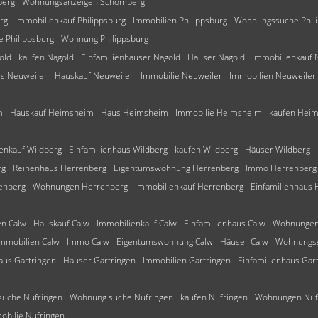
berg
Wohnungsanzeigen Schömberg
rg
Immobilienkauf Philippsburg
Immobilien Philippsburg
Wohnungssuche Phil
e Philippsburg
Wohnung Philippsburg
old
kaufen Nagold
Einfamilienhäuser Nagold
Häuser Nagold
Immobilienkauf 
us Neuweiler
Hauskauf Neuweiler
Immobilie Neuweiler
Immobilien Neuweiler
m
Hauskauf Heimsheim
Haus Heimsheim
Immobilie Heimsheim
kaufen Hei
enkauf Wildberg
Einfamilienhaus Wildberg
kaufen Wildberg
Häuser Wildberg
rg
Reihenhaus Herrenberg
Eigentumswohnung Herrenberg
Immo Herrenberg
enberg
Wohnungen Herrenberg
Immobilienkauf Herrenberg
Einfamilienhaus
n Calw
Hauskauf Calw
Immobilienkauf Calw
Einfamilienhaus Calw
Wohnungen
mmobilien Calw
Immo Calw
Eigentumswohnung Calw
Häuser Calw
Wohnungss
aus Gärtringen
Häuser Gärtringen
Immobilien Gärtringen
Einfamilienhaus Gär
uche Nufringen
Wohnung suche Nufringen
kaufen Nufringen
Wohnungen Nuf
obilie Nufringen