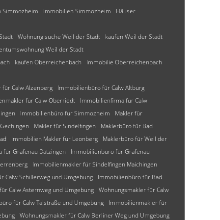
n Simmozheim
Immobilien Simmozheim
Häuser
Stadt
Wohnung suche Weil der Stadt
kaufen Weil der Stadt
gentumswohnung Weil der Stadt
bach
kaufen Oberreichenbach
Immobilie Oberreichenbach
für Calw Alzenberg
Immobilienbüro für Calw Altburg
enmakler für Calw Oberriedt
Immobilienfirma für Calw
lingen
Immobilienbüro für Simmozheim
Makler für
 Gechingen
Makler für Sindelfingen
Maklerbüro für Bad
bad
Immobilien Makler für Leonberg
Maklerbüro für Weil der
a für Grafenau Dätzingen
Immobilienbüro für Grafenau
Herrenberg
Immobilienmakler für Sindelfingen Maichingen
ür Calw Schillerweg und Umgebung
Immobilienbüro für Bad
 für Calw Asternweg und Umgebung
Wohnungsmakler für Calw
büro für Calw Talstraße und Umgebung
Immobilienmakler für
ebung
Wohnungsmakler für Calw Berliner Weg und Umgebung