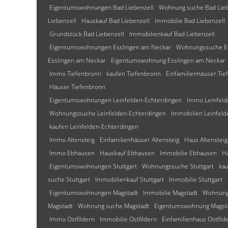
Eigentumswohnungen Bad Liebenzell
Wohnung suche Bad Lieb
Liebenzell
Hauskauf Bad Liebenzell
Immobilie Bad Liebenzell
Grundstück Bad Liebenzell
Immobilienkauf Bad Liebenzell
Eigentumswohnungen Esslingen am Neckar
Wohnungssuche Es
Esslingen am Neckar
Eigentumswohnung Esslingen am Neckar
Immo Tiefenbronn
kaufen Tiefenbronn
Einfamilienhäuser Ti
Häuser Tiefenbronn
Eigentumswohnungen Leinfelden-Echterdingen
Immo Leinfeld
Wohnungssuche Leinfelden-Echterdingen
Immobilien Leinfeld
kaufen Leinfelden-Echterdingen
Immo Altensteig
Einfamilienhäuser Altensteig
Haus Altensteig
Immo Ebhausen
Hauskauf Ebhausen
Immobilie Ebhausen
H
Eigentumswohnungen Stuttgart
Wohnungssuche Stuttgart
kau
suche Stuttgart
Immobilienkauf Stuttgart
Immobilie Stuttgart
Eigentumswohnungen Magstadt
Immobilie Magstadt
Wohnung
Magstadt
Wohnung suche Magstadt
Eigentumswohnung Magst
Immo Ostfildern
Immobilie Ostfildern
Einfamilienhaus Ostfild