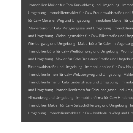
Immobilien Makler für Calw Kurwaldweg und Umgebung
Immob
Umgebung
Immobilienmakler für Calw Frauenwaldstraße und
für Calw Meraner Weg und Umgebung
Immobilien Makler für C
Maklerbüro für Calw Metzgergasse und Umgebung
Immobilien
und Umgebung
Wohnungsmakler für Calw Rilkestraße und Um
Wimbergweg und Umgebung
Maklerbüro für Calw Im Vogelsa
Immobilienbüro für Calw Weißdornweg und Umgebung
Wohnun
und Umgebung
Makler für Calw Breslauer Straße und Umgebu
Birkenwaldstraße und Umgebung
Immobilienbüro für Calw Ha
Immobilienfirmen für Calw Welzbergweg und Umgebung
Makle
Immobilienfirma für Calw Lindenstraße und Umgebung
Immobi
und Umgebung
Immobilienfirmen für Calw Inselgasse und Um
Allmandweg und Umgebung
Immobilienfirma für Calw Hinden
Immobilien Makler für Calw Salzschöfflerweg und Umgebung
I
Umgebung
Immobilienmakler für Calw Isolde-Kurz-Weg und 