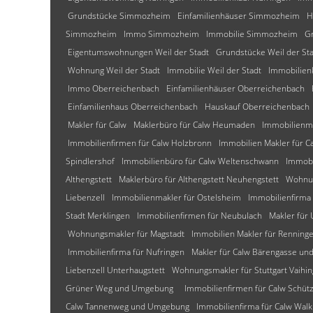
Grundstücke Simmozheim
Einfamilienhäuser Simmozheim
H
Simmozheim
Immo Simmozheim
Immobilie Simmozheim
G
Eigentumswohnungen Weil der Stadt
Grundstücke Weil der St
Wohnung Weil der Stadt
Immobilie Weil der Stadt
Immobilienk
Immo Oberreichenbach
Einfamilienhäuser Oberreichenbach
Einfamilienhaus Oberreichenbach
Hauskauf Oberreichenbach
Makler für Calw
Maklerbüro für Calw Heumaden
Immobilienm
Immobilienfirmen für Calw Holzbronn
Immobilien Makler für C
Spindlershof
Immobilienbüro für Calw Weltenschwann
Immobi
Althengstett
Maklerbüro für Althengstett Neuhengstett
Wohnun
Liebenzell
Immobilienmakler für Ostelsheim
Immobilienfirma 
Stadt Merklingen
Immobilienfirmen für Neubulach
Makler für
Wohnungsmakler für Magstadt
Immobilien Makler für Renning
Immobilienfirma für Nufringen
Makler für Calw Bärengasse u
Liebenzell Unterhaugstett
Wohnungsmakler für Stuttgart Vaihi
Grüner Weg und Umgebung
Immobilienfirmen für Calw Schü
Calw Tannenweg und Umgebung
Immobilienfirma für Calw W