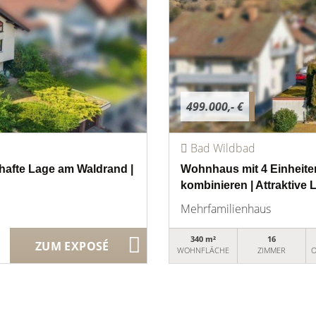
499.000,- €
Bad Wildbad
hafte Lage am Waldrand |
Wohnhaus mit 4 Einheiten
kombinieren | Attraktive 
Mehrfamilienhaus
340 m²
16
ZUM EXPOSÉ
WOHNFLÄCHE
ZIMMER
O