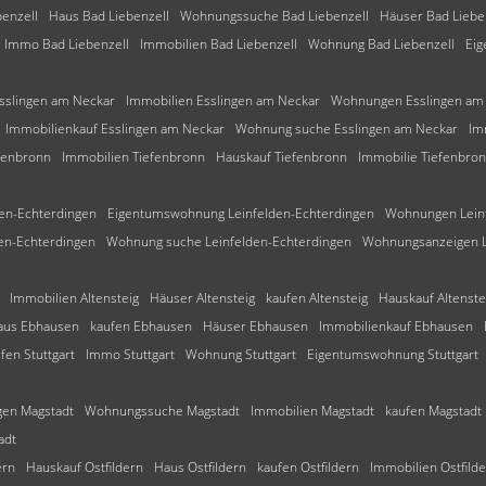
enzell
Haus Bad Liebenzell
Wohnungssuche Bad Liebenzell
Häuser Bad Liebe
Immo Bad Liebenzell
Immobilien Bad Liebenzell
Wohnung Bad Liebenzell
Eig
slingen am Neckar
Immobilien Esslingen am Neckar
Wohnungen Esslingen am
Immobilienkauf Esslingen am Neckar
Wohnung suche Esslingen am Neckar
Im
efenbronn
Immobilien Tiefenbronn
Hauskauf Tiefenbronn
Immobilie Tiefenbro
en-Echterdingen
Eigentumswohnung Leinfelden-Echterdingen
Wohnungen Leinf
en-Echterdingen
Wohnung suche Leinfelden-Echterdingen
Wohnungsanzeigen L
Immobilien Altensteig
Häuser Altensteig
kaufen Altensteig
Hauskauf Altenste
aus Ebhausen
kaufen Ebhausen
Häuser Ebhausen
Immobilienkauf Ebhausen
fen Stuttgart
Immo Stuttgart
Wohnung Stuttgart
Eigentumswohnung Stuttgart
en Magstadt
Wohnungssuche Magstadt
Immobilien Magstadt
kaufen Magstadt
adt
ern
Hauskauf Ostfildern
Haus Ostfildern
kaufen Ostfildern
Immobilien Ostfild