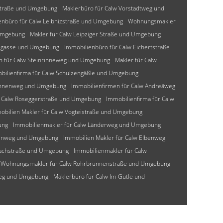
-Straße und Umgebung
Maklerbüro für Calw Vorstadtweg und
enbüro für Calw Leibnizstraße und Umgebung
Wohnungsmakler
Umgebung
Makler für Calw Leipziger Straße und Umgebung
lzgasse und Umgebung
Immobilienbüro für Calw Eichertstraße
n für Calw Steinrinneweg und Umgebung
Makler für Calw
bilienfirma für Calw Schulzengäßle und Umgebung
mannenweg und Umgebung
Immobilienfirmen für Calw Andreäweg
r Calw Roseggerstraße und Umgebung
Immobilienfirma für Calw
obilien Makler für Calw Vogteistraße und Umgebung
ung
Immobilienmakler für Calw Länderweg und Umgebung
senweg und Umgebung
Immobilien Makler für Calw Elbenweg
bachstraße und Umgebung
Immobilienmakler für Calw
Wohnungsmakler für Calw Rohrbrunnenstraße und Umgebung
weg und Umgebung
Maklerbüro für Calw Im Gütle und