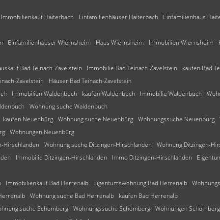
Immobilienkauf Haiterbach
Einfamilienhäuser Haiterbach
Einfamilienhaus Hait
m
Einfamilienhäuser Wiernsheim
Haus Wiernsheim
Immobilien Wiernsheim
uskauf Bad Teinach-Zavelstein
Immobilie Bad Teinach-Zavelstein
kaufen Bad Te
inach-Zavelstein
Häuser Bad Teinach-Zavelstein
uch
Immobilien Waldenbuch
kaufen Waldenbuch
Immobilie Waldenbuch
Woh
ldenbuch
Wohnung suche Waldenbuch
kaufen Neuenbürg
Wohnung suche Neuenbürg
Wohnungssuche Neuenbürg
rg
Wohnungen Neuenbürg
n-Hirschlanden
Wohnung suche Ditzingen-Hirschlanden
Wohnung Ditzingen-Hir
nden
Immobilie Ditzingen-Hirschlanden
Immo Ditzingen-Hirschlanden
Eigentu
b
Immobilienkauf Bad Herrenalb
Eigentumswohnung Bad Herrenalb
Wohnungs
errenalb
Wohnung suche Bad Herrenalb
kaufen Bad Herrenalb
hnung suche Schömberg
Wohnungssuche Schömberg
Wohnungen Schömberg