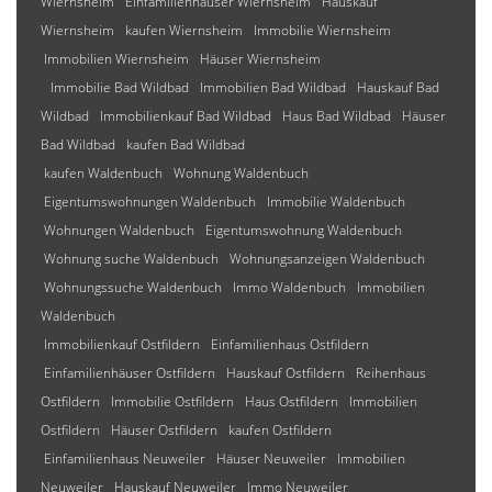
Wiernsheim
Einfamilienhäuser Wiernsheim
Hauskauf
Wiernsheim
kaufen Wiernsheim
Immobilie Wiernsheim
Immobilien Wiernsheim
Häuser Wiernsheim
Immobilie Bad Wildbad
Immobilien Bad Wildbad
Hauskauf Bad
Wildbad
Immobilienkauf Bad Wildbad
Haus Bad Wildbad
Häuser
Bad Wildbad
kaufen Bad Wildbad
kaufen Waldenbuch
Wohnung Waldenbuch
Eigentumswohnungen Waldenbuch
Immobilie Waldenbuch
Wohnungen Waldenbuch
Eigentumswohnung Waldenbuch
Wohnung suche Waldenbuch
Wohnungsanzeigen Waldenbuch
Wohnungssuche Waldenbuch
Immo Waldenbuch
Immobilien
Waldenbuch
Immobilienkauf Ostfildern
Einfamilienhaus Ostfildern
Einfamilienhäuser Ostfildern
Hauskauf Ostfildern
Reihenhaus
Ostfildern
Immobilie Ostfildern
Haus Ostfildern
Immobilien
Ostfildern
Häuser Ostfildern
kaufen Ostfildern
Einfamilienhaus Neuweiler
Häuser Neuweiler
Immobilien
Neuweiler
Hauskauf Neuweiler
Immo Neuweiler