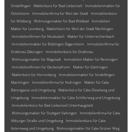
Sindelfingen
Maklerbüro für Bad Liebenzell
Immobilienmakler für
Ostelsheim
Immobilienfirma für Weil der Stadt
Immobilienbüro
für Wildberg
Wohnungsmakler für Bad Wildbad
Immobilien
Makler für Leonberg
Maklerbüro für Weil der Stadt Merklingen
Immobilienfirmen für Neubulach
Makler für Unterreichenbach
Immobilienmakler für Böblingen Dagersheim
Immobilienfirma für
Grafenau Dätzingen
Immobilienbüro für Grafenau
Wohnungsmakler für Magstadt
Immobilien Makler für Renningen
Immobilienfirmen für Deckenpfronn
Makler für Gärtringen
Maklerbüro für Herrenberg
Immobilienmakler für Sindelfingen
Maichingen
Immobilienfirma für Nufringen
Makler für Calw
Bärengasse und Umgebung
Maklerbüro für Calw Distelweg und
Umgebung
Immobilienmakler für Calw Schillerweg und Umgebung
Immobilienbüro für Bad Liebenzell Unterhaugstett
Wohnungsmakler für Stuttgart Vaihingen
Immobilienfirma für Calw
Altburger Straße und Umgebung
Immobilienbüro für Calw
Asternweg und Umgebung
Wohnungsmakler für Calw Grüner Weg