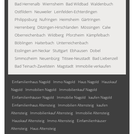
Bad Herrenalb
Wiernsheim
Bad Wildbad
Waldenbuch
Ostfildern
Neuweiler
Leinfelden-Echterdingen
Philippsburg
Nufringen
Heimsheim
Gärtringen
Herrenberg
Ditzingen-Hirschlanden
Mössingen
Calw
Oberreichenbach
Wildberg
Pforzheim
Kämpfelbach
Böblingen
Haiterbach
Unterreichenbach
Esslingen am Neckar
Stuttgart
Ebhausen
Dobel
Simmozheim
Neuenbürg
Titisee-Neustadt
Bad Liebenzell
Bad Teinach-Zavelstein
Magstadt
Immobilie verkaufen
Einfamilienhaus Nagold
Immo Nagold
Haus Nagold
Hauskauf
Nagold
Immobilien Nagold
Immobilienkauf Nagold
Einfamilienhäuser Nagold
Immobilie Nagold
kaufen Nagold
Einfamilienhaus Altensteig
Immobilien Altensteig
kaufen
Altensteig
Immobilienkauf Altensteig
Immobilie Altensteig
Hauskauf Altensteig
Immo Altensteig
Einfamilienhäuser
Altensteig
Haus Altensteig