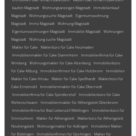
kaufen Magstadt
Wohnungsanzeigen Magstadt
Immobilienkauf
Magstadt
Wohnungssuche Magstadt
Eigentumswohnung
Magstadt
Immo Magstadt
Wohnung Magstadt
Eigentumswohnungen Magstadt
Immobilie Magstadt
Wohnungen
Magstadt
Wohnung suche Magstadt
Makler für Calw
Maklerbüro für Calw Heumaden
Immobilienmakler für Calw Stammheim
Immobilienfirma für Calw
Wimberg
Wohnungsmakler für Calw Alzenberg
Immobilienbüro
für Calw Altburg
Immobilienfirmen für Calw Holzbronn
Immobilien
Makler für Calw Hirsau
Makler für Calw Speßhardt
Maklerbüro für
Calw Ernstmühl
Immobilienmakler für Calw Oberriedt
Immobilienfirma für Calw Spindlershof
Immobilienbüro für Calw
Weltenschwann
Immobilienmakler für Althengstett Ottenbronn
Immobilienfirma für Bad Liebenzell Möttlingen
Immobilienbüro für
Simmozheim
Makler für Althengstett
Maklerbüro für Althengstett
Neuhengstett
Wohnungsmakler für Aidlingen
Immobilien Makler
für Böblingen
Immobilienfirmen für Gechingen
Makler für