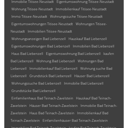
Immobilie Titisee-Neustadt
Eigentumswohnung Titisee-Neustadt
Wohnung Titisee-Neustadt
Immobilienkauf Titisee-Neustadt
Immo Titisee-Neustadt
Wohnungssuche Titisee-Neustadt
Eigentumswohnungen Titisee-Neustadt
Wohnungen Titisee-
Neustadt
Immobilien Titisee-Neustadt
Wohnungsanzeigen Bad Liebenzell
Hauskauf Bad Liebenzell
Eigentumswohnungen Bad Liebenzell
Immobilien Bad Liebenzell
Haus Bad Liebenzell
Eigentumswohnung Bad Liebenzell
kaufen
Bad Liebenzell
Wohnung Bad Liebenzell
Wohnungen Bad
Liebenzell
Immobilienkauf Bad Liebenzell
Wohnung suche Bad
Liebenzell
Grundstück Bad Liebenzell
Häuser Bad Liebenzell
Wohnungssuche Bad Liebenzell
Immobilie Bad Liebenzell
Grundstücke Bad Liebenzell
Einfamilienhaus Bad Teinach-Zavelstein
Hauskauf Bad Teinach-
Zavelstein
Häuser Bad Teinach-Zavelstein
Immobilie Bad Teinach-
Zavelstein
Haus Bad Teinach-Zavelstein
Immobilienkauf Bad
Teinach-Zavelstein
Einfamilienhäuser Bad Teinach-Zavelstein
Immobilien Bad Teinach-Zavelstein
kaufen Bad Teinach-Zavelstein