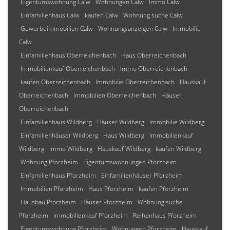
Eigentumswohnung Calw
Wohnungen Calw
Immo Calw
Einfamilienhaus Calw
kaufen Calw
Wohnung suche Calw
Gewerbeimmobilien Calw
Wohnungsanzeigen Calw
Immobilie
Calw
Einfamilienhaus Oberreichenbach
Haus Oberreichenbach
Immobilienkauf Oberreichenbach
Immo Oberreichenbach
kaufen Oberreichenbach
Immobilie Oberreichenbach
Hauskauf
Oberreichenbach
Immobilien Oberreichenbach
Häuser
Oberreichenbach
Einfamilienhaus Wildberg
Häuser Wildberg
Immobilie Wildberg
Einfamilienhäuser Wildberg
Haus Wildberg
Immobilienkauf
Wildberg
Immo Wildberg
Hauskauf Wildberg
kaufen Wildberg
Wohnung Pforzheim
Eigentumswohnungen Pforzheim
Einfamilienhaus Pforzheim
Einfamilienhäuser Pforzheim
Immobilien Pforzheim
Haus Pforzheim
kaufen Pforzheim
Hausbau Pforzheim
Häuser Pforzheim
Wohnung suche
Pforzheim
Immobilienkauf Pforzheim
Reihenhaus Pforzheim
Eigentumswohnung Pforzheim
Wohnungen Pforzheim
Hauskauf