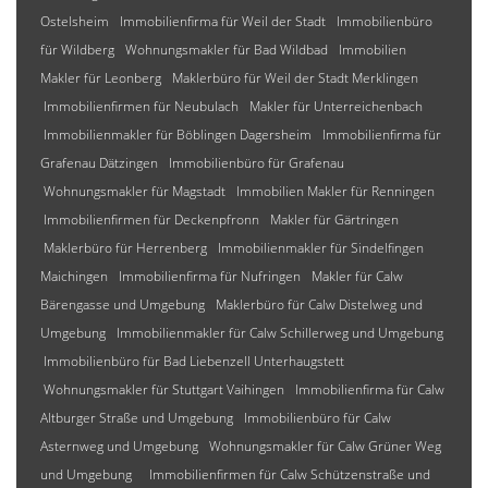
Ostelsheim
Immobilienfirma für Weil der Stadt
Immobilienbüro
für Wildberg
Wohnungsmakler für Bad Wildbad
Immobilien
Makler für Leonberg
Maklerbüro für Weil der Stadt Merklingen
Immobilienfirmen für Neubulach
Makler für Unterreichenbach
Immobilienmakler für Böblingen Dagersheim
Immobilienfirma für
Grafenau Dätzingen
Immobilienbüro für Grafenau
Wohnungsmakler für Magstadt
Immobilien Makler für Renningen
Immobilienfirmen für Deckenpfronn
Makler für Gärtringen
Maklerbüro für Herrenberg
Immobilienmakler für Sindelfingen
Maichingen
Immobilienfirma für Nufringen
Makler für Calw
Bärengasse und Umgebung
Maklerbüro für Calw Distelweg und
Umgebung
Immobilienmakler für Calw Schillerweg und Umgebung
Immobilienbüro für Bad Liebenzell Unterhaugstett
Wohnungsmakler für Stuttgart Vaihingen
Immobilienfirma für Calw
Altburger Straße und Umgebung
Immobilienbüro für Calw
Asternweg und Umgebung
Wohnungsmakler für Calw Grüner Weg
und Umgebung
Immobilienfirmen für Calw Schützenstraße und