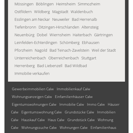
Mössingen
Böblingen
Heimsheim
Simmozheim
Ostfildern
Wildberg
Magstadt
Waldenbuch
Esslingen am Neckar
Neuweiler
Bad Herrenalb
Tiefenbronn
Ditzingen-Hirschlanden
Altensteig
Neuenbürg
Dobel
Wiernsheim
Haiterbach
Gärtringen
Leinfelden-Echterdingen
Schömberg
Ebhausen
Pforzheim
Nagold
Bad Teinach-Zavelstein
Weil der Stadt
Unterreichenbach
Oberreichenbach
Stuttgart
Herrenberg
Bad Liebenzell
Bad Wildbad
Immobilie verkaufen
Gewerbeimmobilien Calw
Immobilienkauf Calw
Wohnungsanzeigen Calw
Einfamilienhäuser Calw
Eigentumswohnungen Calw
Immobilie Calw
Immo Calw
Häuser
Calw
Eigentumswohnung Calw
Grundstücke Calw
Immobilien
Calw
Hauskauf Calw
Haus Calw
Grundstück Calw
Wohnung
Calw
Wohnungssuche Calw
Wohnungen Calw
Einfamilienhaus