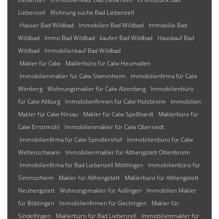
Liebenzell
Wohnung suche Bad Liebenzell
Häuser Bad Wildbad
Immobilien Bad Wildbad
Immobilie Bad
Wildbad
Immo Bad Wildbad
kaufen Bad Wildbad
Hauskauf Bad
Wildbad
Immobilienkauf Bad Wildbad
Makler für Calw
Maklerbüro für Calw Heumaden
Immobilienmakler für Calw Stammheim
Immobilienfirma für Calw
Wimberg
Wohnungsmakler für Calw Alzenberg
Immobilienbüro
für Calw Altburg
Immobilienfirmen für Calw Holzbronn
Immobilien
Makler für Calw Hirsau
Makler für Calw Speßhardt
Maklerbüro für
Calw Ernstmühl
Immobilienmakler für Calw Oberriedt
Immobilienfirma für Calw Spindlershof
Immobilienbüro für Calw
Weltenschwann
Immobilienmakler für Althengstett Ottenbronn
Immobilienfirma für Bad Liebenzell Möttlingen
Immobilienbüro für
Simmozheim
Makler für Althengstett
Maklerbüro für Althengstett
Neuhengstett
Wohnungsmakler für Aidlingen
Immobilien Makler
für Böblingen
Immobilienfirmen für Gechingen
Makler für
Sindelfingen
Maklerbüro für Bad Liebenzell
Immobilienmakler für