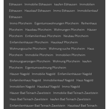
Ebhausen
Immobilie Ebhausen
kaufen Ebhausen
Immobilien
Ebhausen
Hauskauf Ebhausen
Immo Ebhausen
Immobilienkauf
Ebhausen
Immo Pforzheim
Eigentumswohnungen Pforzheim
Reihenhaus
Pforzheim
Hausbau Pforzheim
Wohnungen Pforzheim
Häuser
Pforzheim
Einfamilienhaus Pforzheim
Neubau Pforzheim
Einfamilienhäuser Pforzheim
Hauskauf Pforzheim
Wohnungssuche Pforzheim
Wohnung suche Pforzheim
Haus
Pforzheim
Immobilie Pforzheim
Immobilien Pforzheim
Wohnungsanzeigen Pforzheim
Wohnung Pforzheim
kaufen
Pforzheim
Eigentumswohnung Pforzheim
Häuser Nagold
Immobilie Nagold
Einfamilienhäuser Nagold
Einfamilienhaus Nagold
Immobilienkauf Nagold
Haus Nagold
Immobilien Nagold
Hauskauf Nagold
Immo Nagold
Häuser Bad Teinach-Zavelstein
Immobilie Bad Teinach-Zavelstein
Haus Bad Teinach-Zavelstein
kaufen Bad Teinach-Zavelstein
Einfamilienhäuser Bad Teinach-Zavelstein
Hauskauf Bad Teinach-