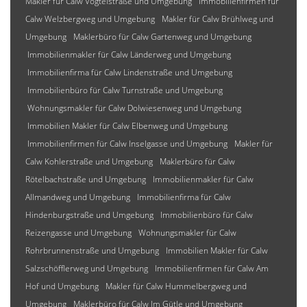
Makler für Calw Vogteistraße und Umgebung
Immobilienfirmen für
Calw Welzbergweg und Umgebung
Makler für Calw Brühlweg und
Umgebung
Maklerbüro für Calw Gartenweg und Umgebung
Immobilienmakler für Calw Länderweg und Umgebung
Immobilienfirma für Calw Lindenstraße und Umgebung
Immobilienbüro für Calw Turnstraße und Umgebung
Wohnungsmakler für Calw Dolwiesenweg und Umgebung
Immobilien Makler für Calw Elbenweg und Umgebung
Immobilienfirmen für Calw Inselgasse und Umgebung
Makler für
Calw Kohlerstraße und Umgebung
Maklerbüro für Calw
Rötelbachstraße und Umgebung
Immobilienmakler für Calw
Allmandweg und Umgebung
Immobilienfirma für Calw
Hindenburgstraße und Umgebung
Immobilienbüro für Calw
Reizengasse und Umgebung
Wohnungsmakler für Calw
Rohrbrunnenstraße und Umgebung
Immobilien Makler für Calw
Salzschöfflerweg und Umgebung
Immobilienfirmen für Calw Am
Hof und Umgebung
Makler für Calw Hummelbergweg und
Umgebung
Maklerbüro für Calw Im Gütle und Umgebung