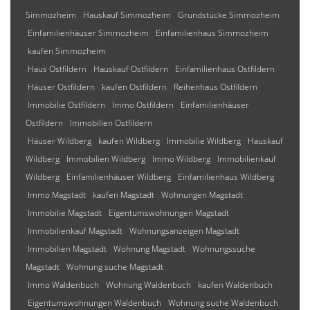
Simmozheim
Hauskauf Simmozheim
Grundstücke Simmozheim
Einfamilienhäuser Simmozheim
Einfamilienhaus Simmozheim
kaufen Simmozheim
Haus Ostfildern
Hauskauf Ostfildern
Einfamilienhaus Ostfildern
Häuser Ostfildern
kaufen Ostfildern
Reihenhaus Ostfildern
Immobilie Ostfildern
Immo Ostfildern
Einfamilienhäuser
Ostfildern
Immobilien Ostfildern
Häuser Wildberg
kaufen Wildberg
Immobilie Wildberg
Hauskauf
Wildberg
Immobilien Wildberg
Immo Wildberg
Immobilienkauf
Wildberg
Einfamilienhäuser Wildberg
Einfamilienhaus Wildberg
Immo Magstadt
kaufen Magstadt
Wohnungen Magstadt
Immobilie Magstadt
Eigentumswohnungen Magstadt
Immobilienkauf Magstadt
Wohnungsanzeigen Magstadt
Immobilien Magstadt
Wohnung Magstadt
Wohnungssuche
Magstadt
Wohnung suche Magstadt
Immo Waldenbuch
Wohnung Waldenbuch
kaufen Waldenbuch
Eigentumswohnungen Waldenbuch
Wohnung suche Waldenbuch