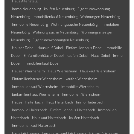
Haus Altensteig
Immo Neuenbürg
kaufen Neuenbürg
Eigentumswohnung
Neuenbürg
Immobilienkauf Neuenbürg
Wohnungen Neuenbürg
Immobilie Neuenbürg
Wohnungssuche Neuenbürg
Immobilien
Neuenbürg
Wohnung suche Neuenbürg
Wohnungsanzeigen
Neuenbürg
Eigentumswohnungen Neuenbürg
Häuser Dobel
Hauskauf Dobel
Einfamilienhaus Dobel
Immobilie
Dobel
Einfamilienhäuser Dobel
kaufen Dobel
Haus Dobel
Immo
Dobel
Immobilienkauf Dobel
Häuser Wiernsheim
Haus Wiernsheim
Hauskauf Wiernsheim
Einfamilienhäuser Wiernsheim
kaufen Wiernsheim
Immobilienkauf Wiernsheim
Immobilie Wiernsheim
Einfamilienhaus Wiernsheim
Immobilien Wiernsheim
Häuser Haiterbach
Haus Haiterbach
Immo Haiterbach
Immobilie Haiterbach
Einfamilienhaus Haiterbach
Immobilien
Haiterbach
Hauskauf Haiterbach
kaufen Haiterbach
Immobilienkauf Haiterbach
Haus Gärtringen
Immobilienkauf Gärtringen
Häuser Gärtringen