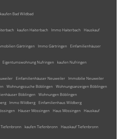
kaufen Bad Wildbad
iterbach
kaufen Haiterbach
Immo Haiterbach
Hauskauf
mobilien Gärtringen
Immo Gärtringen
Einfamilienhäuser
Eigentumswohnung Nufringen
kaufen Nufringen
uweiler
Einfamilienhäuser Neuweiler
Immobilie Neuweiler
en
Wohnungssuche Böblingen
Wohnungsanzeigen Böblingen
lienhäuser Böblingen
Wohnungen Böblingen
berg
Immo Wildberg
Einfamilienhaus Wildberg
Mössingen
Häuser Mössingen
Haus Mössingen
Hauskauf
Tiefenbronn
kaufen Tiefenbronn
Hauskauf Tiefenbronn