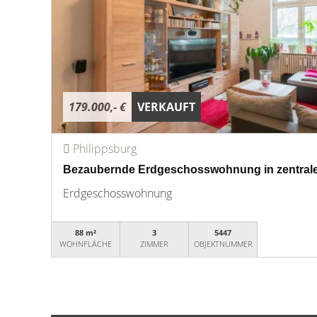
179.000,- €
VERKAUFT
Philippsburg
Bezaubernde Erdgeschosswohnung in zentrale
Erdgeschosswohnung
88 m²
3
5447
WOHNFLÄCHE
ZIMMER
OBJEKTNUMMER