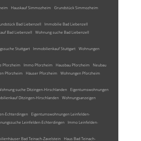
heim
Hauskauf Simmozheim
Grundstück Simmozheim
undstück Bad Liebenzell
Immobilie Bad Liebenzell
auf Bad Liebenzell
Wohnung suche Bad Liebenzell
ssuche Stuttgart
Immobilienkauf Stuttgart
Wohnungen
e Pforzheim
Immo Pforzheim
Hausbau Pforzheim
Neubau
en Pforzheim
Häuser Pforzheim
Wohnungen Pforzheim
Wohnung suche Ditzingen-Hirschlanden
Eigentumswohnungen
bilienkauf Ditzingen-Hirschlanden
Wohnungsanzeigen
den-Echterdingen
Eigentumswohnungen Leinfelden-
nungssuche Leinfelden-Echterdingen
Immo Leinfelden-
ilienhäuser Bad Teinach-Zavelstein
Haus Bad Teinach-