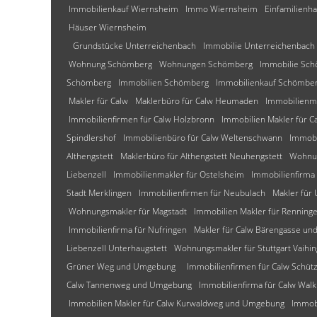
Immobilienkauf Wiernsheim
Immo Wiernsheim
Einfamilienh
Häuser Wiernsheim
Grundstücke Unterreichenbach
Immobilie Unterreichenbach
Wohnung Schömberg
Wohnungen Schömberg
Immobilie Sc
Schömberg
Immobilien Schömberg
Immobilienkauf Schömbe
Makler für Calw
Maklerbüro für Calw Heumaden
Immobilienm
Immobilienfirmen für Calw Holzbronn
Immobilien Makler für C
Spindlershof
Immobilienbüro für Calw Weltenschwann
Immobi
Althengstett
Maklerbüro für Althengstett Neuhengstett
Wohnun
Liebenzell
Immobilienmakler für Ostelsheim
Immobilienfirma 
Stadt Merklingen
Immobilienfirmen für Neubulach
Makler für
Wohnungsmakler für Magstadt
Immobilien Makler für Renning
Immobilienfirma für Nufringen
Makler für Calw Bärengasse u
Liebenzell Unterhaugstett
Wohnungsmakler für Stuttgart Vaihi
Grüner Weg und Umgebung
Immobilienfirmen für Calw Schü
Calw Tannenweg und Umgebung
Immobilienfirma für Calw W
Immobilien Makler für Calw Kurwaldweg und Umgebung
Immob