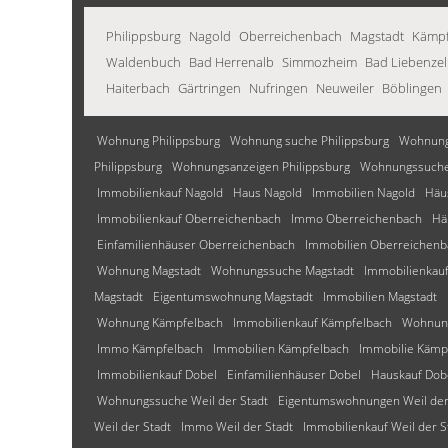
Philippsburg
Nagold
Oberreichenbach
Magstadt
Kämpf
Waldenbuch
Bad Herrenalb
Simmozheim
Bad Liebenzel
Haiterbach
Gärtringen
Nufringen
Neuweiler
Böblingen
Wohnung Philippsburg
Wohnung suche Philippsburg
Wohnung
Philippsburg
Wohnungsanzeigen Philippsburg
Wohnungssuche 
Immobilienkauf Nagold
Haus Nagold
Immobilien Nagold
Häu
Immobilienkauf Oberreichenbach
Immo Oberreichenbach
Hä
Einfamilienhäuser Oberreichenbach
Immobilien Oberreichenb
Wohnung Magstadt
Wohnungssuche Magstadt
Immobilienkauf
Magstadt
Eigentumswohnung Magstadt
Immobilien Magstadt
Wohnung Kämpfelbach
Immobilienkauf Kämpfelbach
Wohnun
Immo Kämpfelbach
Immobilien Kämpfelbach
Immobilie Kämp
Immobilienkauf Dobel
Einfamilienhäuser Dobel
Hauskauf Dob
Wohnungssuche Weil der Stadt
Eigentumswohnungen Weil der
Weil der Stadt
Immo Weil der Stadt
Immobilienkauf Weil der S