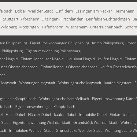
elbach
Dobel
Weil der Stadt
Ostfildern
Esslingen am Neckar
Heimsheim
l
Stuttgart
Pforzheim
Ditzingen-Hirschlanden
Leinfelden-Echterdingen
Ba
Wildberg
Mössingen
Tiefenbronn
Wiernsheim
Unterreichenbach
Schöm
en Philippsburg
Eigentumswohnungen Philippsburg
Immo Philippsburg
Immob
Philippsburg
Eigentumswohnung Philippsburg
ser Nagold
Einfamilienhäuser Nagold
Hauskauf Nagold
kaufen Nagold
Einfam
user Oberreichenbach
Einfamilienhaus Oberreichenbach
kaufen Oberreichenb
ach
 Magstadt
Wohnungen Magstadt
Wohnung suche Magstadt
kaufen Magstadt
E
gssuche Kämpfelbach
Wohnung suche Kämpfelbach
Eigentumswohnung Kämpf
felbach
Eigentumswohnungen Kämpfelbach
el
Haus Dobel
Häuser Dobel
kaufen Dobel
Immobilie Dobel
Einfamilienhaus
 Stadt
Eigentumswohnung Weil der Stadt
Grundstück Weil der Stadt
Wohnunge
tadt
Immobilien Weil der Stadt
Grundstücke Weil der Stadt
Wohnung suche Wei