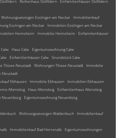
Ostfildern
Reihenhaus Ostfildern
Einfamilienhäuser Ostfildern
Wohnungsanzeigen Esslingen am Neckar
Immobilienkauf
nung Esslingen am Neckar
Immobilien Esslingen am Neckar
mobilien Heimsheim
Immobilie Heimsheim
Einfamilienhäuser
 Calw
Haus Calw
Eigentumswohnung Calw
Calw
Einfamilienhäuser Calw
Grundstück Calw
 Titisee-Neustadt
Wohnungen Titisee-Neustadt
Immobilie
e-Neustadt
skauf Ebhausen
Immobilie Ebhausen
Immobilien Ebhausen
mmo Altensteig
Haus Altensteig
Einfamilienhaus Altensteig
n Neuenbürg
Eigentumswohnung Neuenbürg
aldenbuch
Wohnungsanzeigen Waldenbuch
Immobilienkauf
nalb
Immobilienkauf Bad Herrenalb
Eigentumswohnungen