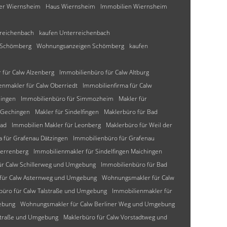
ser Wiernsheim
Haus Wiernsheim
Immobilien Wiernsheim
rreichenbach
kaufen Unterreichenbach
 Schömberg
Wohnungsanzeigen Schömberg
kaufen
für Calw Alzenberg
Immobilienbüro für Calw Altburg
enmakler für Calw Oberriedt
Immobilienfirma für Calw
lingen
Immobilienbüro für Simmozheim
Makler für
 Gechingen
Makler für Sindelfingen
Maklerbüro für Bad
bad
Immobilien Makler für Leonberg
Maklerbüro für Weil der
a für Grafenau Dätzingen
Immobilienbüro für Grafenau
Herrenberg
Immobilienmakler für Sindelfingen Maichingen
ür Calw Schillerweg und Umgebung
Immobilienbüro für Bad
 für Calw Asternweg und Umgebung
Wohnungsmakler für Calw
büro für Calw Talstraße und Umgebung
Immobilienmakler für
ebung
Wohnungsmakler für Calw Berliner Weg und Umgebung
-Straße und Umgebung
Maklerbüro für Calw Vorstadtweg und