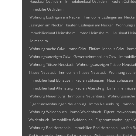
Hauskauf Ostfildern
Immobilienkauf Ostfildern
kaufen Ostfild
Immobilie Ostfildern
Wohnung Esslingen am Neckar
Immobilie Esslingen am Neckar
Esslingen am Neckar
kaufen Esslingen am Neckar
Wohnungssu
Immobilienkauf Heimsheim
Immo Heimsheim
Hauskauf Hei
Heimsheim
Wohnung suche Calw
Immo Calw
Einfamilienhaus Calw
Immob
Wohnungsanzeigen Calw
Gewerbeimmobilien Calw
Immobilie
Wohnung Titisee-Neustadt
Wohnungsanzeigen Titisee-Neustad
Titisee-Neustadt
Immobilien Titisee-Neustadt
Wohnung suche 
Immobilienkauf Ebhausen
kaufen Ebhausen
Haus Ebhausen
Immobilienkauf Altensteig
kaufen Altensteig
Einfamilienhäuser
Wohnung Neuenbürg
Immobilie Neuenbürg
Wohnungssuche
Eigentumswohnungen Neuenbürg
Immo Neuenbürg
Immobil
Wohnung Waldenbuch
Immo Waldenbuch
Eigentumswohnun
Waldenbuch
Immobilien Waldenbuch
Eigentumswohnungen 
Wohnung Bad Herrenalb
Immobilien Bad Herrenalb
kaufen B
Bad Herrenalb
Immo Bad Herrenalb
Wohnungssuche Bad Her