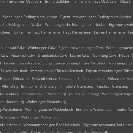
ern
Immobilien Ostfildern
Immo Ostfildern
Einfamilienhaus Ostfildern
Häuser 
Wohnungen Esslingen am Neckar
Eigentumswohnungen Esslingen am Neckar
che Esslingen am Neckar
Wohnung suche Esslingen am Neckar
Eigentumswoh
msheim
Einfamilienhaus Heimsheim
Haus Heimsheim
kaufen Heimsheim
Im
ilienkauf Calw
Wohnungen Calw
Eigentumswohnungen Calw
Wohnungssuche
 Calw
Hauskauf Calw
Grundstücke Calw
kaufen Calw
Wohnung Calw
Häuser 
t
kaufen Titisee-Neustadt
Eigentumswohnung Titisee-Neustadt
Wohnungssuche
Titisee-Neustadt
Immobilienkauf Titisee-Neustadt
Eigentumswohnungen Titise
Häuser Ebhausen
Einfamilienhaus Ebhausen
Einfamilienhäuser Ebhausen
Hau
 Altensteig
Immobilien Altensteig
Immobilie Altensteig
Hauskauf Altensteig
I
 Neuenbürg
Immobilienkauf Neuenbürg
kaufen Neuenbürg
Wohnungsanzeige
ien Neuenbürg
Wohnungen Neuenbürg
g Waldenbuch
Wohnungssuche Waldenbuch
Immobilie Waldenbuch
kaufen W
Waldenbuch
Wohnungen Waldenbuch
ad Herrenalb
Wohnungsanzeigen Bad Herrenalb
Eigentumswohnung Bad Herre
renalb
Immobilie Bad Herrenalb
Wohnung suche Bad Herrenalb