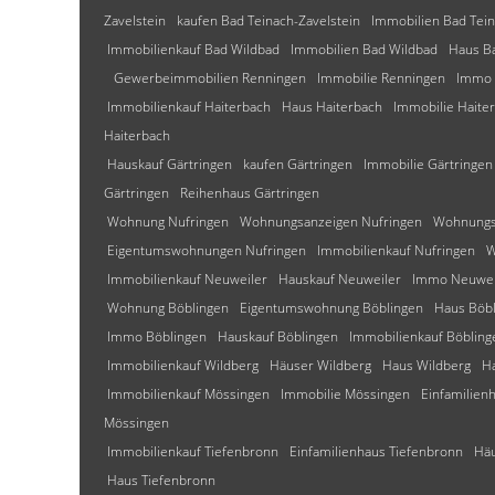
Zavelstein
kaufen Bad Teinach-Zavelstein
Immobilien Bad Tein
Immobilienkauf Bad Wildbad
Immobilien Bad Wildbad
Haus B
Gewerbeimmobilien Renningen
Immobilie Renningen
Immo 
Immobilienkauf Haiterbach
Haus Haiterbach
Immobilie Haite
Haiterbach
Hauskauf Gärtringen
kaufen Gärtringen
Immobilie Gärtringen
Gärtringen
Reihenhaus Gärtringen
Wohnung Nufringen
Wohnungsanzeigen Nufringen
Wohnungs
Eigentumswohnungen Nufringen
Immobilienkauf Nufringen
W
Immobilienkauf Neuweiler
Hauskauf Neuweiler
Immo Neuwei
Wohnung Böblingen
Eigentumswohnung Böblingen
Haus Böb
Immo Böblingen
Hauskauf Böblingen
Immobilienkauf Böbling
Immobilienkauf Wildberg
Häuser Wildberg
Haus Wildberg
H
Immobilienkauf Mössingen
Immobilie Mössingen
Einfamilien
Mössingen
Immobilienkauf Tiefenbronn
Einfamilienhaus Tiefenbronn
Häu
Haus Tiefenbronn