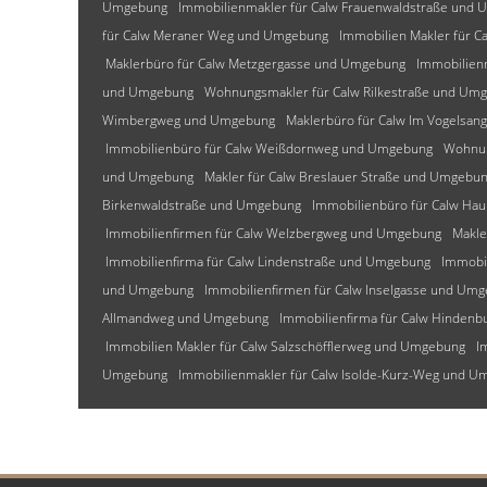
Umgebung
Immobilienmakler für Calw Frauenwaldstraße und
für Calw Meraner Weg und Umgebung
Immobilien Makler für C
Maklerbüro für Calw Metzgergasse und Umgebung
Immobilien
und Umgebung
Wohnungsmakler für Calw Rilkestraße und Um
Wimbergweg und Umgebung
Maklerbüro für Calw Im Vogelsa
Immobilienbüro für Calw Weißdornweg und Umgebung
Wohnun
und Umgebung
Makler für Calw Breslauer Straße und Umgebu
Birkenwaldstraße und Umgebung
Immobilienbüro für Calw Ha
Immobilienfirmen für Calw Welzbergweg und Umgebung
Makle
Immobilienfirma für Calw Lindenstraße und Umgebung
Immobi
und Umgebung
Immobilienfirmen für Calw Inselgasse und Um
Allmandweg und Umgebung
Immobilienfirma für Calw Hinden
Immobilien Makler für Calw Salzschöfflerweg und Umgebung
I
Umgebung
Immobilienmakler für Calw Isolde-Kurz-Weg und 