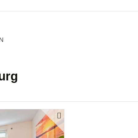
N
urg