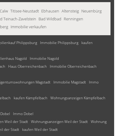
Calw
Titisee-Neustadt
Ebhausen
Altensteig
Neuenbürg
d Teinach-Zavelstein
Bad Wildbad
Renningen
berg
Immobilie verkaufen
ilienkauf Philippsburg
Immobilie Philippsburg
kaufen
ilienhaus Nagold
Immobilie Nagold
ach
Haus Oberreichenbach
Immobilie Oberreichenbach
igentumswohnungen Magstadt
Immobilie Magstadt
Immo
elbach
kaufen Kämpfelbach
Wohnungsanzeigen Kämpfelbach
 Dobel
Immo Dobel
n Weil der Stadt
Wohnungsanzeigen Weil der Stadt
Wohnung
l der Stadt
kaufen Weil der Stadt