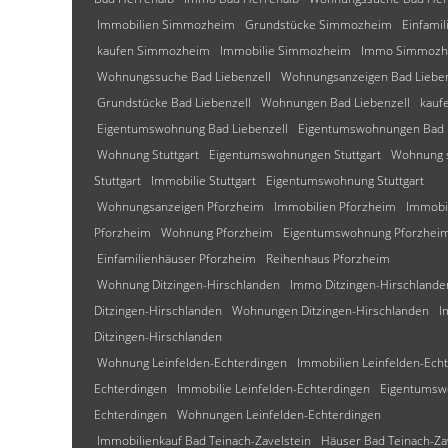
Immobilien Simmozheim
Grundstücke Simmozheim
Einfami
kaufen Simmozheim
Immobilie Simmozheim
Immo Simmozh
Wohnungssuche Bad Liebenzell
Wohnungsanzeigen Bad Lieben
Grundstücke Bad Liebenzell
Wohnungen Bad Liebenzell
kauf
Eigentumswohnung Bad Liebenzell
Eigentumswohnungen Bad L
Wohnung Stuttgart
Eigentumswohnungen Stuttgart
Wohnung s
Stuttgart
Immobilie Stuttgart
Eigentumswohnung Stuttgart
Wohnungsanzeigen Pforzheim
Immobilien Pforzheim
Immobi
Pforzheim
Wohnung Pforzheim
Eigentumswohnung Pforzhei
Einfamilienhäuser Pforzheim
Reihenhaus Pforzheim
Wohnung Ditzingen-Hirschlanden
Immo Ditzingen-Hirschlande
Ditzingen-Hirschlanden
Wohnungen Ditzingen-Hirschlanden
I
Ditzingen-Hirschlanden
Wohnung Leinfelden-Echterdingen
Immobilien Leinfelden-Ech
Echterdingen
Immobilie Leinfelden-Echterdingen
Eigentumswo
Echterdingen
Wohnungen Leinfelden-Echterdingen
Immobilienkauf Bad Teinach-Zavelstein
Häuser Bad Teinach-Za