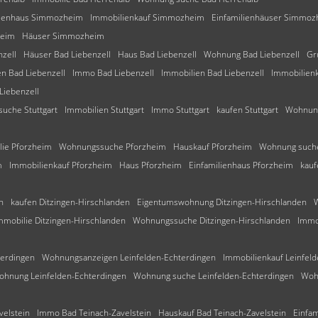
lienhaus Simmozheim
Immobilienkauf Simmozheim
Einfamilienhäuser Simmoz
eim
Häuser Simmozheim
zell
Häuser Bad Liebenzell
Haus Bad Liebenzell
Wohnung Bad Liebenzell
Gr
en Bad Liebenzell
Immo Bad Liebenzell
Immobilien Bad Liebenzell
Immobilienk
iebenzell
uche Stuttgart
Immobilien Stuttgart
Immo Stuttgart
kaufen Stuttgart
Wohnung
lie Pforzheim
Wohnungssuche Pforzheim
Hauskauf Pforzheim
Wohnung such
m
Immobilienkauf Pforzheim
Haus Pforzheim
Einfamilienhaus Pforzheim
kauf
n
kaufen Ditzingen-Hirschlanden
Eigentumswohnung Ditzingen-Hirschlanden
mmobilie Ditzingen-Hirschlanden
Wohnungssuche Ditzingen-Hirschlanden
Immo
terdingen
Wohnungsanzeigen Leinfelden-Echterdingen
Immobilienkauf Leinfel
hnung Leinfelden-Echterdingen
Wohnung suche Leinfelden-Echterdingen
Woh
velstein
Immo Bad Teinach-Zavelstein
Hauskauf Bad Teinach-Zavelstein
Einfam