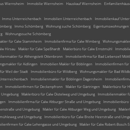
aus Wiernsheim
Immobilie Wiernsheim
Hauskauf Wiernsheim
Einfamilienhäu
Immo Unterreichenbach
Immobilien Unterreichenbach
Immobilienkauf Unte
hömberg
Immo Schömberg
Wohnung suche Schömberg
Eigentumswohnungen
rg
Wohnungssuche Schömberg
akler für Calw Stammheim
Immobilienfirma für Calw Wimberg
Wohnungsmakler 
alw Hirsau
Makler für Calw Speßhardt
Maklerbüro für Calw Ernstmühl
Immobili
lienmakler für Althengstett Ottenbronn
Immobilienfirma für Bad Liebenzell Mött
gsmakler für Aidlingen
Immobilien Makler für Böblingen
Immobilienfirmen für
für Weil der Stadt
Immobilienbüro für Wildberg
Wohnungsmakler für Bad Wild
 Unterreichenbach
Immobilienmakler für Böblingen Dagersheim
Immobilienfirm
en
Immobilienfirmen für Deckenpfronn
Makler für Gärtringen
Maklerbüro für 
nd Umgebung
Maklerbüro für Calw Distelweg und Umgebung
Immobilienmakler f
ngen
Immobilienfirma für Calw Altburger Straße und Umgebung
Immobilienbüro
tzenstraße und Umgebung
Makler für Calw Altburger Weg und Umgebung
Makler
alkmühleweg und Umgebung
Immobilienbüro für Calw Breite Heerstraße und Umg
ilienfirmen für Calw Lehengasse und Umgebung
Makler für Calw Robert-Bosch