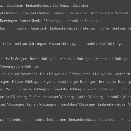
ach-Zavelstein
Einfamilienhaus Bad Teinach-Zavelstein
ad Wildbad
Immo Bad Wildbad
Hauskauf Bad Wildbad
Immobilie Bad Wildbad
Renningen
Immobilienkauf Renningen
Immobilien Renningen
rbach
Immobilien Haiterbach
Einfamilienhäuser Haiterbach
Einfamilienhaus Ha
Einfamilienhaus Gärtringen
Häuser Gärtringen
Immobilienkauf Gärtringen
Im
suche Nufringen
Immo Nufringen
Immobilie Nufringen
Immobilien Nufringen
ohnung suche Nufringen
ler
Häuser Neuweiler
Haus Neuweiler
Einfamilienhaus Neuweiler
kaufen Ne
lingen
Häuser Böblingen
Eigentumswohnungen Böblingen
Immobilien Böbling
en
Wohnung suche Böblingen
Immobilie Böblingen
kaufen Böblingen
Einfami
auskauf Wildberg
Einfamilienhäuser Wildberg
kaufen Wildberg
Immobilie Wild
haus Mössingen
kaufen Mössingen
Immobilien Mössingen
Einfamilienhäuser 
ser Tiefenbronn
Immobilie Tiefenbronn
Einfamilienhäuser Tiefenbronn
Immo 