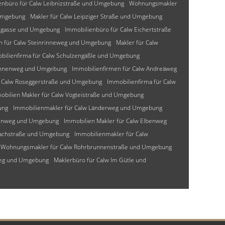
enbüro für Calw Leibnizstraße und Umgebung
Wohnungsmakler
Umgebung
Makler für Calw Leipziger Straße und Umgebung
lzgasse und Umgebung
Immobilienbüro für Calw Eichertstraße
n für Calw Steinrinneweg und Umgebung
Makler für Calw
bilienfirma für Calw Schulzengäßle und Umgebung
mannenweg und Umgebung
Immobilienfirmen für Calw Andreäweg
r Calw Roseggerstraße und Umgebung
Immobilienfirma für Calw
obilien Makler für Calw Vogteistraße und Umgebung
ung
Immobilienmakler für Calw Länderweg und Umgebung
senweg und Umgebung
Immobilien Makler für Calw Elbenweg
bachstraße und Umgebung
Immobilienmakler für Calw
Wohnungsmakler für Calw Rohrbrunnenstraße und Umgebung
weg und Umgebung
Maklerbüro für Calw Im Gütle und