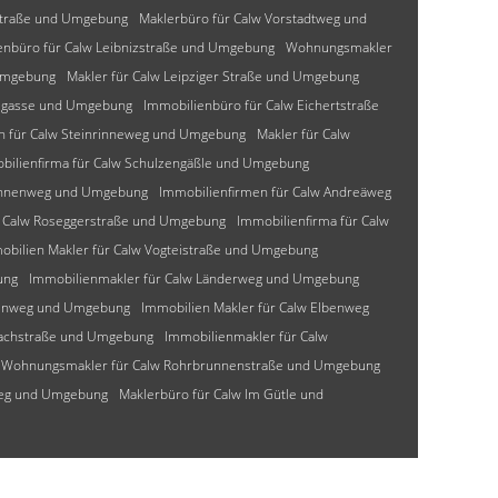
-Straße und Umgebung
Maklerbüro für Calw Vorstadtweg und
enbüro für Calw Leibnizstraße und Umgebung
Wohnungsmakler
Umgebung
Makler für Calw Leipziger Straße und Umgebung
lzgasse und Umgebung
Immobilienbüro für Calw Eichertstraße
n für Calw Steinrinneweg und Umgebung
Makler für Calw
bilienfirma für Calw Schulzengäßle und Umgebung
mannenweg und Umgebung
Immobilienfirmen für Calw Andreäweg
r Calw Roseggerstraße und Umgebung
Immobilienfirma für Calw
obilien Makler für Calw Vogteistraße und Umgebung
ung
Immobilienmakler für Calw Länderweg und Umgebung
senweg und Umgebung
Immobilien Makler für Calw Elbenweg
bachstraße und Umgebung
Immobilienmakler für Calw
Wohnungsmakler für Calw Rohrbrunnenstraße und Umgebung
weg und Umgebung
Maklerbüro für Calw Im Gütle und