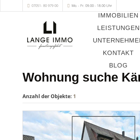
07051- 80 979 00
Mo. - Fr. 09.00 - 18.00 Uhr
IMMOBILIEN
LEISTUNGEN
UNTERNEHME
KONTAKT
BLOG
Wohnung suche Kä
Anzahl der
Objekte:
1