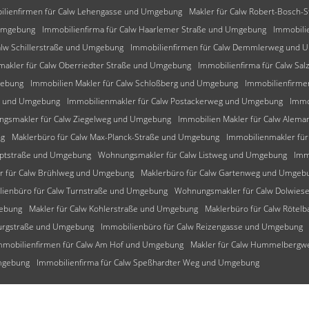
ilienfirmen für Calw Lehengasse und Umgebung
Makler für Calw Robert-Bosch
 Umgebung
Immobilienfirma für Calw Haarlemer Straße und Umgebung
Immobili
alw Schillerstraße und Umgebung
Immobilienfirmen für Calw Demmlerweg und 
makler für Calw Oberriedter Straße und Umgebung
Immobilienfirma für Calw Sa
gebung
Immobilien Makler für Calw Schloßberg und Umgebung
Immobilienfirme
ng und Umgebung
Immobilienmakler für Calw Postackerweg und Umgebung
Immo
gsmakler für Calw Ziegelweg und Umgebung
Immobilien Makler für Calw Ale
ng
Maklerbüro für Calw Max-Planck-Straße und Umgebung
Immobilienmakler fü
uptstraße und Umgebung
Wohnungsmakler für Calw Listweg und Umgebung
Imm
r für Calw Brühlweg und Umgebung
Maklerbüro für Calw Gartenweg und Umgeb
lienbüro für Calw Turnstraße und Umgebung
Wohnungsmakler für Calw Dolwie
gebung
Makler für Calw Kohlerstraße und Umgebung
Maklerbüro für Calw Rötel
burgstraße und Umgebung
Immobilienbüro für Calw Reizengasse und Umgebung
mmobilienfirmen für Calw Am Hof und Umgebung
Makler für Calw Hummelberg
Umgebung
Immobilienfirma für Calw Speßhardter Weg und Umgebung