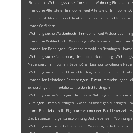
Pforzheim
Wohnungssuche Pforzheim
Wohnung Pforzheim
Immobilie Altensteig
Immobilienkauf Altensteig
Immobilien Al
kaufen Ostfildern
Immobilienkauf Ostfildern
Haus Ostfildern
Immo Ostfildern
Wohnung suche Waldenbuch
Immobilienkauf Waldenbuch
Ei
Immobilie Waldenbuch
Wohnungen Waldenbuch
Immobilien
Immobilien Renningen
Gewerbeimmobilien Renningen
Immo 
Wohnung suche Neuenbürg
Immobilie Neuenbürg
Wohnungs
Neuenbürg
Immobilien Neuenbürg
Eigentumswohnung Neue
Wohnung suche Leinfelden-Echterdingen
kaufen Leinfelden-E
Immobilien Leinfelden-Echterdingen
Eigentumswohnungen Lei
Echterdingen
Immobilie Leinfelden-Echterdingen
Wohnung suche Nufringen
Immobilie Nufringen
Eigentumswo
Nufringen
Immo Nufringen
Wohnungsanzeigen Nufringen
Im
Immo Bad Liebenzell
Eigentumswohnungen Bad Liebenzell
H
Bad Liebenzell
Eigentumswohnung Bad Liebenzell
Wohnung su
Wohnungsanzeigen Bad Liebenzell
Wohnungen Bad Liebenzell