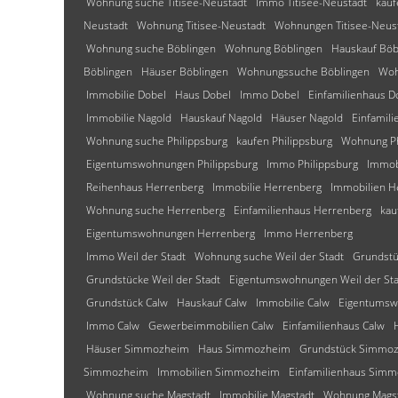
Wohnung suche Titisee-Neustadt
Immo Titisee-Neustadt
kauf
Neustadt
Wohnung Titisee-Neustadt
Wohnungen Titisee-Neus
Wohnung suche Böblingen
Wohnung Böblingen
Hauskauf Böb
Böblingen
Häuser Böblingen
Wohnungssuche Böblingen
Woh
Immobilie Dobel
Haus Dobel
Immo Dobel
Einfamilienhaus D
Immobilie Nagold
Hauskauf Nagold
Häuser Nagold
Einfamil
Wohnung suche Philippsburg
kaufen Philippsburg
Wohnung Ph
Eigentumswohnungen Philippsburg
Immo Philippsburg
Immobi
Reihenhaus Herrenberg
Immobilie Herrenberg
Immobilien H
Wohnung suche Herrenberg
Einfamilienhaus Herrenberg
kau
Eigentumswohnungen Herrenberg
Immo Herrenberg
Immo Weil der Stadt
Wohnung suche Weil der Stadt
Grundstü
Grundstücke Weil der Stadt
Eigentumswohnungen Weil der Sta
Grundstück Calw
Hauskauf Calw
Immobilie Calw
Eigentumsw
Immo Calw
Gewerbeimmobilien Calw
Einfamilienhaus Calw
Häuser Simmozheim
Haus Simmozheim
Grundstück Simmo
Simmozheim
Immobilien Simmozheim
Einfamilienhaus Sim
Wohnung suche Magstadt
Immobilie Magstadt
Wohnung Mags