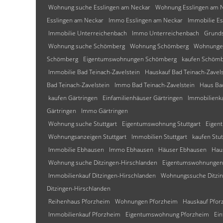
Wohnung suche Esslingen am Neckar
Wohnung Esslingen am 
Esslingen am Neckar
Immo Esslingen am Neckar
Immobilie E
Immobilie Unterreichenbach
Immo Unterreichenbach
Grunds
Wohnung suche Schömberg
Wohnung Schömberg
Wohnunge
Schömberg
Eigentumswohnungen Schömberg
kaufen Schöm
Immobilie Bad Teinach-Zavelstein
Hauskauf Bad Teinach-Zavels
Bad Teinach-Zavelstein
Immo Bad Teinach-Zavelstein
Haus Bad
kaufen Gärtringen
Einfamilienhäuser Gärtringen
Immobilienka
Gärtringen
Immo Gärtringen
Wohnung suche Stuttgart
Eigentumswohnung Stuttgart
Eigen
Wohnungsanzeigen Stuttgart
Immobilien Stuttgart
kaufen Stut
Immobilie Ebhausen
Immo Ebhausen
Häuser Ebhausen
Hau
Wohnung suche Ditzingen-Hirschlanden
Eigentumswohnungen 
Immobilienkauf Ditzingen-Hirschlanden
Wohnungssuche Ditzin
Ditzingen-Hirschlanden
Reihenhaus Pforzheim
Wohnungen Pforzheim
Hauskauf Pfor
Immobilienkauf Pforzheim
Eigentumswohnung Pforzheim
Ein