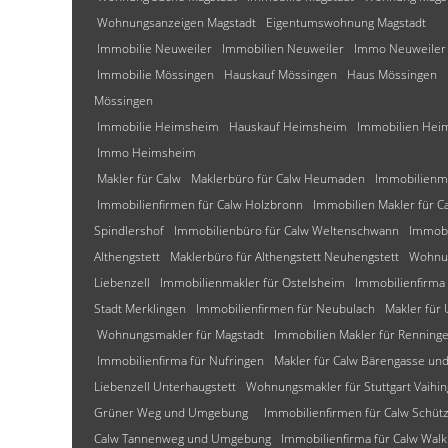
Wohnungsanzeigen Magstadt
Eigentumswohnung Magstadt
Immobilie Neuweiler
Immobilien Neuweiler
Immo Neuweiler
Immobilie Mössingen
Hauskauf Mössingen
Haus Mössingen
Mössingen
Immobilie Heimsheim
Hauskauf Heimsheim
Immobilien Hei
Immo Heimsheim
Makler für Calw
Maklerbüro für Calw Heumaden
Immobilienm
Immobilienfirmen für Calw Holzbronn
Immobilien Makler für C
Spindlershof
Immobilienbüro für Calw Weltenschwann
Immobi
Althengstett
Maklerbüro für Althengstett Neuhengstett
Wohnun
Liebenzell
Immobilienmakler für Ostelsheim
Immobilienfirma 
Stadt Merklingen
Immobilienfirmen für Neubulach
Makler für
Wohnungsmakler für Magstadt
Immobilien Makler für Renning
Immobilienfirma für Nufringen
Makler für Calw Bärengasse u
Liebenzell Unterhaugstett
Wohnungsmakler für Stuttgart Vaihi
Grüner Weg und Umgebung
Immobilienfirmen für Calw Schü
Calw Tannenweg und Umgebung
Immobilienfirma für Calw W