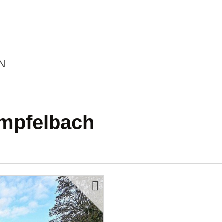
N
mpfelbach