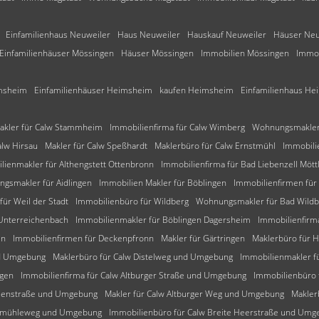
Einfamilienhaus Neuweiler
Haus Neuweiler
Hauskauf Neuweiler
Häuser Neu
Einfamilienhäuser Mössingen
Häuser Mössingen
Immobilien Mössingen
Immo
msheim
Einfamilienhäuser Heimsheim
kaufen Heimsheim
Einfamilienhaus H
akler für Calw Stammheim
Immobilienfirma für Calw Wimberg
Wohnungsmakler 
alw Hirsau
Makler für Calw Speßhardt
Maklerbüro für Calw Ernstmühl
Immobili
lienmakler für Althengstett Ottenbronn
Immobilienfirma für Bad Liebenzell Mött
gsmakler für Aidlingen
Immobilien Makler für Böblingen
Immobilienfirmen für
für Weil der Stadt
Immobilienbüro für Wildberg
Wohnungsmakler für Bad Wild
 Unterreichenbach
Immobilienmakler für Böblingen Dagersheim
Immobilienfirm
en
Immobilienfirmen für Deckenpfronn
Makler für Gärtringen
Maklerbüro für 
nd Umgebung
Maklerbüro für Calw Distelweg und Umgebung
Immobilienmakler f
ngen
Immobilienfirma für Calw Altburger Straße und Umgebung
Immobilienbüro
tzenstraße und Umgebung
Makler für Calw Altburger Weg und Umgebung
Makler
alkmühleweg und Umgebung
Immobilienbüro für Calw Breite Heerstraße und Umg