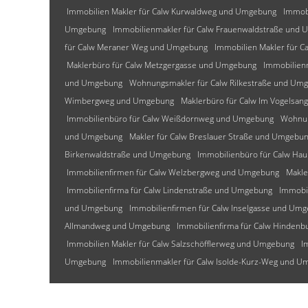
Immobilien Makler für Calw Kurwaldweg und Umgebung
Immob
Umgebung
Immobilienmakler für Calw Frauenwaldstraße und
für Calw Meraner Weg und Umgebung
Immobilien Makler für C
Maklerbüro für Calw Metzgergasse und Umgebung
Immobilien
und Umgebung
Wohnungsmakler für Calw Rilkestraße und Um
Wimbergweg und Umgebung
Maklerbüro für Calw Im Vogelsa
Immobilienbüro für Calw Weißdornweg und Umgebung
Wohnun
und Umgebung
Makler für Calw Breslauer Straße und Umgebu
Birkenwaldstraße und Umgebung
Immobilienbüro für Calw Ha
Immobilienfirmen für Calw Welzbergweg und Umgebung
Makle
Immobilienfirma für Calw Lindenstraße und Umgebung
Immobi
und Umgebung
Immobilienfirmen für Calw Inselgasse und Um
Allmandweg und Umgebung
Immobilienfirma für Calw Hinden
Immobilien Makler für Calw Salzschöfflerweg und Umgebung
I
Umgebung
Immobilienmakler für Calw Isolde-Kurz-Weg und 