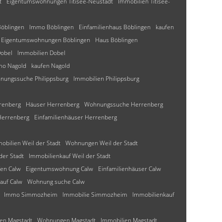
t
Eigentumswohnungen Titisee-Neustadt
Immobilien Titisee-
Böblingen
Immo Böblingen
Einfamilienhaus Böblingen
kaufen
Eigentumswohnungen Böblingen
Haus Böblingen
Dobel
Immobilien Dobel
o Nagold
kaufen Nagold
nungssuche Philippsburg
Immobilien Philippsburg
renberg
Häuser Herrenberg
Wohnungssuche Herrenberg
Herrenberg
Einfamilienhäuser Herrenberg
obilien Weil der Stadt
Wohnungen Weil der Stadt
er Stadt
Immobilienkauf Weil der Stadt
fen Calw
Eigentumswohnung Calw
Einfamilienhäuser Calw
auf Calw
Wohnung suche Calw
Immo Simmozheim
Immobilie Simmozheim
Immobilienkauf
en Magstadt
Wohnungen Magstadt
Immobilien Magstadt