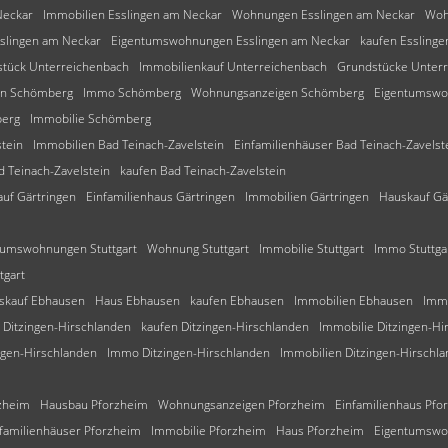
Neckar
Immobilien Esslingen am Neckar
Wohnungen Esslingen am Neckar
Woh
sslingen am Neckar
Eigentumswohnungen Esslingen am Neckar
kaufen Essling
tück Unterreichenbach
Immobilienkauf Unterreichenbach
Grundstücke Unter
n Schömberg
Immo Schömberg
Wohnungsanzeigen Schömberg
Eigentumswo
berg
Immobilie Schömberg
tein
Immobilien Bad Teinach-Zavelstein
Einfamilienhäuser Bad Teinach-Zavelst
 Teinach-Zavelstein
kaufen Bad Teinach-Zavelstein
uf Gärtringen
Einfamilienhaus Gärtringen
Immobilien Gärtringen
Hauskauf Gä
tumswohnungen Stuttgart
Wohnung Stuttgart
Immobilie Stuttgart
Immo Stuttga
tgart
skauf Ebhausen
Haus Ebhausen
kaufen Ebhausen
Immobilien Ebhausen
Immo
Ditzingen-Hirschlanden
kaufen Ditzingen-Hirschlanden
Immobilie Ditzingen-Hi
gen-Hirschlanden
Immo Ditzingen-Hirschlanden
Immobilien Ditzingen-Hirschl
zheim
Hausbau Pforzheim
Wohnungsanzeigen Pforzheim
Einfamilienhaus Pfo
familienhäuser Pforzheim
Immobilie Pforzheim
Haus Pforzheim
Eigentumswo