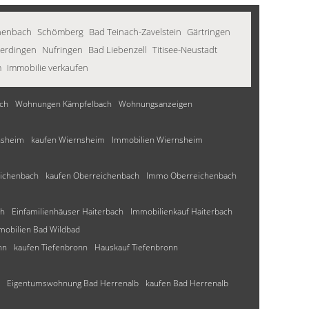
henbach
Schömberg
Bad Teinach-Zavelstein
Gärtringen
terdingen
Nufringen
Bad Liebenzell
Titisee-Neustadt
m
Immobilie verkaufen
ch
Wohnungen Kämpfelbach
Wohnungsanzeigen
nsheim
kaufen Wiernsheim
Immobilien Wiernsheim
eichenbach
kaufen Oberreichenbach
Immo Oberreichenbach
ch
Einfamilienhäuser Haiterbach
Immobilienkauf Haiterbach
mobilien Bad Wildbad
nn
kaufen Tiefenbronn
Hauskauf Tiefenbronn
Eigentumswohnung Bad Herrenalb
kaufen Bad Herrenalb