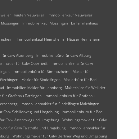
weiler
kaufen Neuweiler
Immobilienkauf Neuweiler
 Mössingen
Immobilienkauf Mössingen
Einfamilienhaus
eimsheim
Immobilienkauf Heimsheim
Häuser Heimsheim
für Calw Alzenberg
Immobilienbüro für Calw Altburg
enmakler für Calw Oberriedt
Immobilienfirma für Calw
lingen
Immobilienbüro für Simmozheim
Makler für
 Gechingen
Makler für Sindelfingen
Maklerbüro für Bad
bad
Immobilien Makler für Leonberg
Maklerbüro für Weil der
a für Grafenau Dätzingen
Immobilienbüro für Grafenau
Herrenberg
Immobilienmakler für Sindelfingen Maichingen
ür Calw Schillerweg und Umgebung
Immobilienbüro für Bad
 für Calw Asternweg und Umgebung
Wohnungsmakler für Calw
büro für Calw Talstraße und Umgebung
Immobilienmakler für
ebung
Wohnungsmakler für Calw Berliner Weg und Umgebung