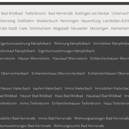
Bad Wildbad
Tiefenbronn
Bad Herrenalb
Esslingen am Neckar
Unterreic
Altensteig
Ostfildern
Waldenbuch
Renningen
Neuenbürg
Leinfelden-Ech
l der Stadt
Calw
Simmozheim
Magstadt
Neuweiler
Mössingen
Heimshei
Eigentumswohnung Kämpfelbach
Wohnung Kämpfelbach
Immobilien Kämpfelba
ilienkauf Kämpfelbach
Eigentumswohnungen Kämpfelbach
iernsheim
Häuser Wiernsheim
Hauskauf Wiernsheim
Einfamilienhäuser Wier
 Oberreichenbach
Einfamilienhaus Oberreichenbach
Einfamilienhäuser Oberr
Häuser Haiterbach
kaufen Haiterbach
Immo Haiterbach
Immobilien Haiterba
ad Wildbad
Häuser Bad Wildbad
Haus Bad Wildbad
Hauskauf Bad Wildbad
Im
iefenbronn
Immo Tiefenbronn
Einfamilienhäuser Tiefenbronn
Haus Tiefenbro
obilien Bad Herrenalb
Immo Bad Herrenalb
Wohnungsanzeigen Bad Herrenalb
ntumswohnungen Bad Herrenalb
Wohnungssuche Bad Herrenalb