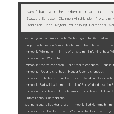
Kämpfelbach
Wiernsheim
Oberreichenbach
Haiterbach
Stuttgart
Ebhausen
Ditzingen-Hirschlanden
Pforzheim
Böblingen
Dobel
Nagold
Philippsburg
Herrenberg
Wei
Wohnung suche Kämpfelbach
Wohnungssuche Kämpfelbach
Kämpfelbach
kaufen Kämpfelbach
Immo Kämpfelbach
Immob
Immobilie Wiernsheim
Immo Wiernsheim
Einfamilienhaus W
Immobilienkauf Wiernsheim
Immobilie Oberreichenbach
Haus Oberreichenbach
Hauskauf
Immobilien Oberreichenbach
Häuser Oberreichenbach
Immobilie Haiterbach
Haus Haiterbach
Hauskauf Haiterbach
Immobilie Bad Wildbad
Immobilienkauf Bad Wildbad
kaufen B
Immobilie Tiefenbronn
Immobilienkauf Tiefenbronn
Häuser T
Einfamilienhaus Tiefenbronn
Wohnung suche Bad Herrenalb
Immobilie Bad Herrenalb
Imm
Immobilienkauf Bad Herrenalb
Wohnung Bad Herrenalb
Eige