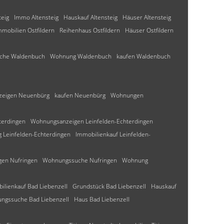
teig
Immo Altensteig
Hauskauf Altensteig
Häuser Altensteig
mmobilien Ostfildern
Reihenhaus Ostfildern
Häuser Ostfildern
che Waldenbuch
Wohnung Waldenbuch
kaufen Waldenbuch
eigen Neuenbürg
kaufen Neuenbürg
Wohnungen
terdingen
Wohnungsanzeigen Leinfelden-Echterdingen
Leinfelden-Echterdingen
Immobilienkauf Leinfelden-
en Nufringen
Wohnungssuche Nufringen
Wohnung
ilienkauf Bad Liebenzell
Grundstück Bad Liebenzell
Hauskauf
ngssuche Bad Liebenzell
Haus Bad Liebenzell