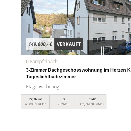
149.000,- €
VERKAUFT
Kämpfelbach
3-Zimmer Dachgeschosswohnung im Herzen Kä
Tageslichtbadezimmer
Etagenwohnung
72,36 m²
3
5542
WOHNFLÄCHE
ZIMMER
OBJEKTNUMMER