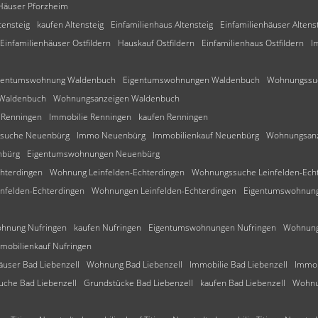
Häuser Pforzheim
tensteig
kaufen Altensteig
Einfamilienhaus Altensteig
Einfamilienhäuser Altens
Einfamilienhäuser Ostfildern
Hauskauf Ostfildern
Einfamilienhaus Ostfildern
I
gentumswohnung Waldenbuch
Eigentumswohnungen Waldenbuch
Wohnungssu
 Waldenbuch
Wohnungsanzeigen Waldenbuch
Renningen
Immobilie Renningen
kaufen Renningen
suche Neuenbürg
Immo Neuenbürg
Immobilienkauf Neuenbürg
Wohnungsanz
nbürg
Eigentumswohnungen Neuenbürg
chterdingen
Wohnung Leinfelden-Echterdingen
Wohnungssuche Leinfelden-Ech
nfelden-Echterdingen
Wohnungen Leinfelden-Echterdingen
Eigentumswohnung 
hnung Nufringen
kaufen Nufringen
Eigentumswohnungen Nufringen
Wohnung
mobilienkauf Nufringen
äuser Bad Liebenzell
Wohnung Bad Liebenzell
Immobilie Bad Liebenzell
Immob
che Bad Liebenzell
Grundstücke Bad Liebenzell
kaufen Bad Liebenzell
Wohnu