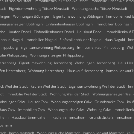
en Titisee-Neustadt
Immobilienkauf Titisee-Neustadt
Immobilie Titisee-Neustad
tadt
Eigentumswohnung Titisee-Neustadt
Wohnungssuche Titisee-Neustadt
lingen
Wohnungen Böblingen
Eigentumswohnung Böblingen
Immobilienkauf 
nungsanzeigen Böblingen
Einfamilienhäuser Böblingen
Immobilien Böblingen
obel
kaufen Dobel
Einfamilienhäuser Dobel
Hauskauf Dobel
Immobilienkauf 
ienhaus Nagold
Immobilien Nagold
Einfamilienhäuser Nagold
Haus Nagold
Imm
ilippsburg
Eigentumswohnung Philippsburg
Immobilienkauf Philippsburg
Woh
lie Philippsburg
Wohnungsanzeigen Philippsburg
errenberg
Eigentumswohnung Herrenberg
Wohnungen Herrenberg
Haus Her
fen Herrenberg
Wohnung Herrenberg
Hauskauf Herrenberg
Immobilienkauf 
ck Weil der Stadt
kaufen Weil der Stadt
Eigentumswohnung Weil der Stadt
Imm
dt
Immobilie Weil der Stadt
Wohnung Weil der Stadt
Wohnungsanzeigen Weil d
ohnungen Calw
Häuser Calw
Wohnungsanzeigen Calw
Grundstücke Calw
kau
Haus Calw
Immobilien Calw
Wohnungssuche Calw
Wohnung Calw
Immobilienk
zheim
Hauskauf Simmozheim
kaufen Simmozheim
Grundstücke Simmozheim
mozheim
tadt
Immo Magstadt
Wohnungssuche Magstadt
Immobilienkauf Magstadt
kauf