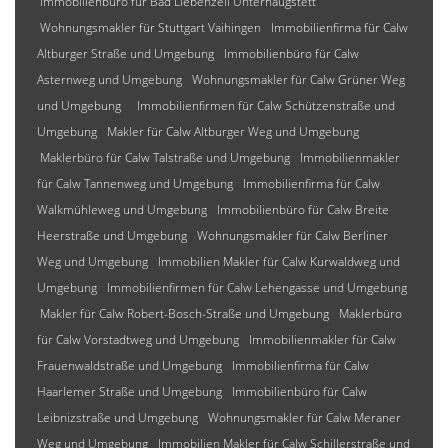
Immobilienbüro für Bad Liebenzell Unterhaugstett
Wohnungsmakler für Stuttgart Vaihingen
Immobilienfirma für Calw
Altburger Straße und Umgebung
Immobilienbüro für Calw
Asternweg und Umgebung
Wohnungsmakler für Calw Grüner Weg
und Umgebung
Immobilienfirmen für Calw Schützenstraße und
Umgebung
Makler für Calw Altburger Weg und Umgebung
Maklerbüro für Calw Talstraße und Umgebung
Immobilienmakler
für Calw Tannenweg und Umgebung
Immobilienfirma für Calw
Walkmühleweg und Umgebung
Immobilienbüro für Calw Breite
Heerstraße und Umgebung
Wohnungsmakler für Calw Berliner
Weg und Umgebung
Immobilien Makler für Calw Kurwaldweg und
Umgebung
Immobilienfirmen für Calw Lehengasse und Umgebung
Makler für Calw Robert-Bosch-Straße und Umgebung
Maklerbüro
für Calw Vorstadtweg und Umgebung
Immobilienmakler für Calw
Frauenwaldstraße und Umgebung
Immobilienfirma für Calw
Haarlemer Straße und Umgebung
Immobilienbüro für Calw
Leibnizstraße und Umgebung
Wohnungsmakler für Calw Meraner
Weg und Umgebung
Immobilien Makler für Calw Schillerstraße und