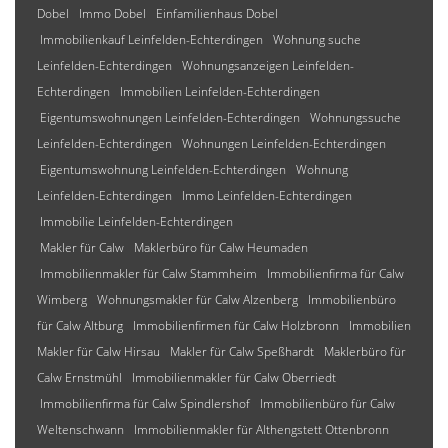
Dobel
Immo Dobel
Einfamilienhaus Dobel
Immobilienkauf Leinfelden-Echterdingen
Wohnung suche
Leinfelden-Echterdingen
Wohnungsanzeigen Leinfelden-
Echterdingen
Immobilien Leinfelden-Echterdingen
Eigentumswohnungen Leinfelden-Echterdingen
Wohnungssuche
Leinfelden-Echterdingen
Wohnungen Leinfelden-Echterdingen
Eigentumswohnung Leinfelden-Echterdingen
Wohnung
Leinfelden-Echterdingen
Immo Leinfelden-Echterdingen
Immobilie Leinfelden-Echterdingen
Makler für Calw
Maklerbüro für Calw Heumaden
Immobilienmakler für Calw Stammheim
Immobilienfirma für Calw
Wimberg
Wohnungsmakler für Calw Alzenberg
Immobilienbüro
für Calw Altburg
Immobilienfirmen für Calw Holzbronn
Immobilien
Makler für Calw Hirsau
Makler für Calw Speßhardt
Maklerbüro für
Calw Ernstmühl
Immobilienmakler für Calw Oberriedt
Immobilienfirma für Calw Spindlershof
Immobilienbüro für Calw
Weltenschwann
Immobilienmakler für Althengstett Ottenbronn