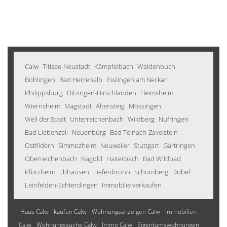
Calw
Titisee-Neustadt
Kämpfelbach
Waldenbuch
Böblingen
Bad Herrenalb
Esslingen am Neckar
Philippsburg
Ditzingen-Hirschlanden
Heimsheim
Wiernsheim
Magstadt
Altensteig
Mössingen
Weil der Stadt
Unterreichenbach
Wildberg
Nufringen
Bad Liebenzell
Neuenbürg
Bad Teinach-Zavelstein
Ostfildern
Simmozheim
Neuweiler
Stuttgart
Gärtringen
Oberreichenbach
Nagold
Haiterbach
Bad Wildbad
Pforzheim
Ebhausen
Tiefenbronn
Schömberg
Dobel
Leinfelden-Echterdingen
Immobilie verkaufen
Haus Calw
kaufen Calw
Wohnungsanzeigen Calw
Immobilien
Calw
Wohnungssuche Calw
Immo Calw
Eigentumswohnungen