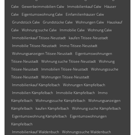
Calw
Gewerbeimmobilien Calw
Immobilienkauf Calw
Häuser
Calw
Eigentumswohnung Calw
Einfamilienhäuser Calw
Grundstück Calw
Grundstücke Calw
Wohnungen Calw
Hauskauf
Calw
Wohnung suche Calw
Immobilie Calw
Wohnung Calw
Immobilienkauf Titisee-Neustadt
kaufen Titisee-Neustadt
Immobilie Titisee-Neustadt
Immo Titisee-Neustadt
Wohnungsanzeigen Titisee-Neustadt
Eigentumswohnungen
Titisee-Neustadt
Wohnung suche Titisee-Neustadt
Wohnung
Titisee-Neustadt
Immobilien Titisee-Neustadt
Wohnungssuche
Titisee-Neustadt
Wohnungen Titisee-Neustadt
Immobilienkauf Kämpfelbach
Wohnungen Kämpfelbach
Immobilien Kämpfelbach
Immobilie Kämpfelbach
Immo
Kämpfelbach
Wohnungssuche Kämpfelbach
Wohnungsanzeigen
Kämpfelbach
kaufen Kämpfelbach
Wohnung suche Kämpfelbach
Eigentumswohnung Kämpfelbach
Eigentumswohnungen
Kämpfelbach
Immobilienkauf Waldenbuch
Wohnungssuche Waldenbuch