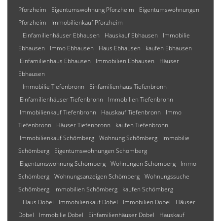
Pforzheim
Eigentumswohnung Pforzheim
Eigentumswohnungen
Pforzheim
Immobilienkauf Pforzheim
Einfamilienhäuser Ebhausen
Hauskauf Ebhausen
Immobilie
Ebhausen
Immo Ebhausen
Haus Ebhausen
kaufen Ebhausen
Einfamilienhaus Ebhausen
Immobilien Ebhausen
Häuser
Ebhausen
Immobilie Tiefenbronn
Einfamilienhaus Tiefenbronn
Einfamilienhäuser Tiefenbronn
Immobilien Tiefenbronn
Immobilienkauf Tiefenbronn
Hauskauf Tiefenbronn
Immo
Tiefenbronn
Häuser Tiefenbronn
kaufen Tiefenbronn
Immobilienkauf Schömberg
Wohnung Schömberg
Immobilie
Schömberg
Eigentumswohnungen Schömberg
Eigentumswohnung Schömberg
Wohnungen Schömberg
Immo
Schömberg
Wohnungsanzeigen Schömberg
Wohnungssuche
Schömberg
Immobilien Schömberg
kaufen Schömberg
Haus Dobel
Immobilienkauf Dobel
Immobilien Dobel
Häuser
Dobel
Immobilie Dobel
Einfamilienhäuser Dobel
Hauskauf