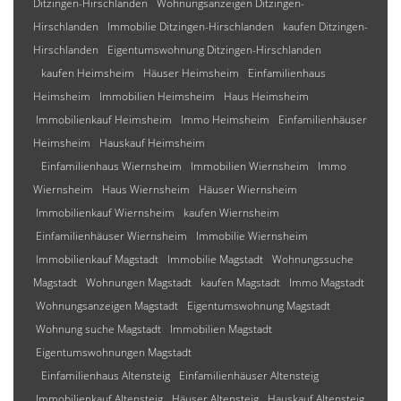
Ditzingen-Hirschlanden
Wohnungsanzeigen Ditzingen-
Hirschlanden
Immobilie Ditzingen-Hirschlanden
kaufen Ditzingen-
Hirschlanden
Eigentumswohnung Ditzingen-Hirschlanden
kaufen Heimsheim
Häuser Heimsheim
Einfamilienhaus
Heimsheim
Immobilien Heimsheim
Haus Heimsheim
Immobilienkauf Heimsheim
Immo Heimsheim
Einfamilienhäuser
Heimsheim
Hauskauf Heimsheim
Einfamilienhaus Wiernsheim
Immobilien Wiernsheim
Immo
Wiernsheim
Haus Wiernsheim
Häuser Wiernsheim
Immobilienkauf Wiernsheim
kaufen Wiernsheim
Einfamilienhäuser Wiernsheim
Immobilie Wiernsheim
Immobilienkauf Magstadt
Immobilie Magstadt
Wohnungssuche
Magstadt
Wohnungen Magstadt
kaufen Magstadt
Immo Magstadt
Wohnungsanzeigen Magstadt
Eigentumswohnung Magstadt
Wohnung suche Magstadt
Immobilien Magstadt
Eigentumswohnungen Magstadt
Einfamilienhaus Altensteig
Einfamilienhäuser Altensteig
Immobilienkauf Altensteig
Häuser Altensteig
Hauskauf Altensteig