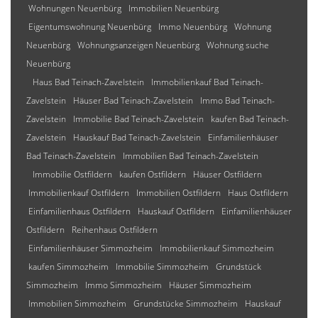
Wohnungen Neuenbürg
Immobilien Neuenbürg
Eigentumswohnung Neuenbürg
Immo Neuenbürg
Wohnung
Neuenbürg
Wohnungsanzeigen Neuenbürg
Wohnung suche
Neuenbürg
Haus Bad Teinach-Zavelstein
Immobilienkauf Bad Teinach-
Zavelstein
Häuser Bad Teinach-Zavelstein
Immo Bad Teinach-
Zavelstein
Immobilie Bad Teinach-Zavelstein
kaufen Bad Teinach-
Zavelstein
Hauskauf Bad Teinach-Zavelstein
Einfamilienhäuser
Bad Teinach-Zavelstein
Immobilien Bad Teinach-Zavelstein
Immobilie Ostfildern
kaufen Ostfildern
Häuser Ostfildern
Immobilienkauf Ostfildern
Immobilien Ostfildern
Haus Ostfildern
Einfamilienhaus Ostfildern
Hauskauf Ostfildern
Einfamilienhäuser
Ostfildern
Reihenhaus Ostfildern
Einfamilienhäuser Simmozheim
Immobilienkauf Simmozheim
kaufen Simmozheim
Immobilie Simmozheim
Grundstück
Simmozheim
Immo Simmozheim
Häuser Simmozheim
Immobilien Simmozheim
Grundstücke Simmozheim
Hauskauf