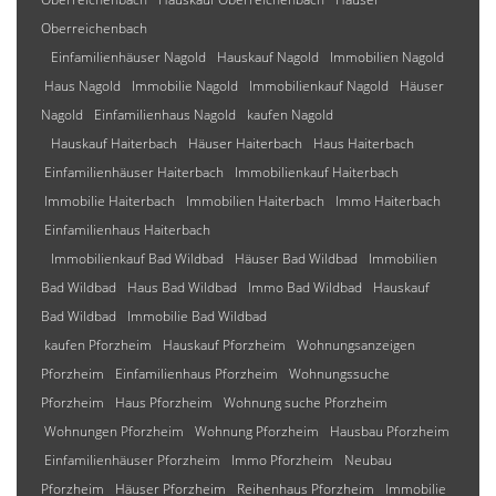
Oberreichenbach
Einfamilienhäuser Nagold
Hauskauf Nagold
Immobilien Nagold
Haus Nagold
Immobilie Nagold
Immobilienkauf Nagold
Häuser
Nagold
Einfamilienhaus Nagold
kaufen Nagold
Hauskauf Haiterbach
Häuser Haiterbach
Haus Haiterbach
Einfamilienhäuser Haiterbach
Immobilienkauf Haiterbach
Immobilie Haiterbach
Immobilien Haiterbach
Immo Haiterbach
Einfamilienhaus Haiterbach
Immobilienkauf Bad Wildbad
Häuser Bad Wildbad
Immobilien
Bad Wildbad
Haus Bad Wildbad
Immo Bad Wildbad
Hauskauf
Bad Wildbad
Immobilie Bad Wildbad
kaufen Pforzheim
Hauskauf Pforzheim
Wohnungsanzeigen
Pforzheim
Einfamilienhaus Pforzheim
Wohnungssuche
Pforzheim
Haus Pforzheim
Wohnung suche Pforzheim
Wohnungen Pforzheim
Wohnung Pforzheim
Hausbau Pforzheim
Einfamilienhäuser Pforzheim
Immo Pforzheim
Neubau
Pforzheim
Häuser Pforzheim
Reihenhaus Pforzheim
Immobilie