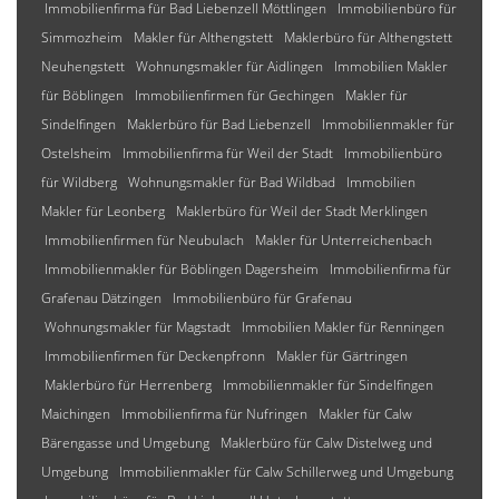
Immobilienfirma für Bad Liebenzell Möttlingen
Immobilienbüro für
Simmozheim
Makler für Althengstett
Maklerbüro für Althengstett
Neuhengstett
Wohnungsmakler für Aidlingen
Immobilien Makler
für Böblingen
Immobilienfirmen für Gechingen
Makler für
Sindelfingen
Maklerbüro für Bad Liebenzell
Immobilienmakler für
Ostelsheim
Immobilienfirma für Weil der Stadt
Immobilienbüro
für Wildberg
Wohnungsmakler für Bad Wildbad
Immobilien
Makler für Leonberg
Maklerbüro für Weil der Stadt Merklingen
Immobilienfirmen für Neubulach
Makler für Unterreichenbach
Immobilienmakler für Böblingen Dagersheim
Immobilienfirma für
Grafenau Dätzingen
Immobilienbüro für Grafenau
Wohnungsmakler für Magstadt
Immobilien Makler für Renningen
Immobilienfirmen für Deckenpfronn
Makler für Gärtringen
Maklerbüro für Herrenberg
Immobilienmakler für Sindelfingen
Maichingen
Immobilienfirma für Nufringen
Makler für Calw
Bärengasse und Umgebung
Maklerbüro für Calw Distelweg und
Umgebung
Immobilienmakler für Calw Schillerweg und Umgebung