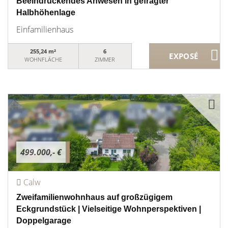
Beeindruckendes Anwesen in gefragter
Halbhöhenlage
Einfamilienhaus
255,24 m²
6
WOHNFLÄCHE
ZIMMER
499.000,- €
Calw
Zweifamilienwohnhaus auf großzügigem
Eckgrundstück | Vielseitige Wohnperspektiven |
Doppelgarage