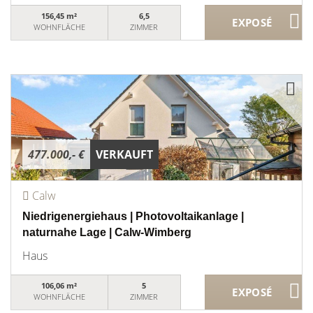
156,45 m²
6,5
WOHNFLÄCHE
ZIMMER
477.000,- €
VERKAUFT
Calw
Niedrigenergiehaus | Photovoltaikanlage |
naturnahe Lage | Calw-Wimberg
Haus
106,06 m²
5
WOHNFLÄCHE
ZIMMER