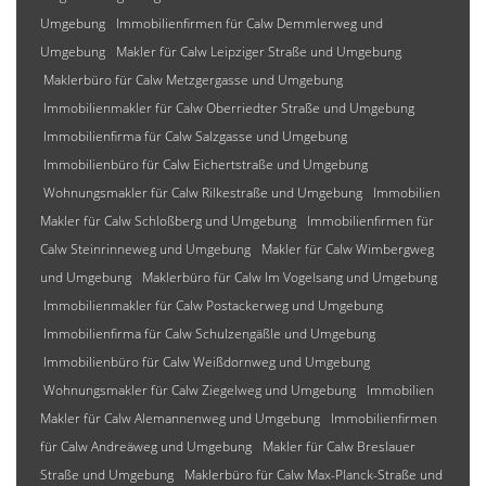
Umgebung
Immobilienfirmen für Calw Demmlerweg und
Umgebung
Makler für Calw Leipziger Straße und Umgebung
Maklerbüro für Calw Metzgergasse und Umgebung
Immobilienmakler für Calw Oberriedter Straße und Umgebung
Immobilienfirma für Calw Salzgasse und Umgebung
Immobilienbüro für Calw Eichertstraße und Umgebung
Wohnungsmakler für Calw Rilkestraße und Umgebung
Immobilien
Makler für Calw Schloßberg und Umgebung
Immobilienfirmen für
Calw Steinrinneweg und Umgebung
Makler für Calw Wimbergweg
und Umgebung
Maklerbüro für Calw Im Vogelsang und Umgebung
Immobilienmakler für Calw Postackerweg und Umgebung
Immobilienfirma für Calw Schulzengäßle und Umgebung
Immobilienbüro für Calw Weißdornweg und Umgebung
Wohnungsmakler für Calw Ziegelweg und Umgebung
Immobilien
Makler für Calw Alemannenweg und Umgebung
Immobilienfirmen
für Calw Andreäweg und Umgebung
Makler für Calw Breslauer
Straße und Umgebung
Maklerbüro für Calw Max-Planck-Straße und