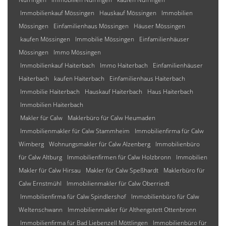
Immobilienkauf Mössingen
Hauskauf Mössingen
Immobilien
Mössingen
Einfamilienhaus Mössingen
Häuser Mössingen
kaufen Mössingen
Immobilie Mössingen
Einfamilienhäuser
Mössingen
Immo Mössingen
Immobilienkauf Haiterbach
Immo Haiterbach
Einfamilienhäuser
Haiterbach
kaufen Haiterbach
Einfamilienhaus Haiterbach
Immobilie Haiterbach
Hauskauf Haiterbach
Haus Haiterbach
Immobilien Haiterbach
Makler für Calw
Maklerbüro für Calw Heumaden
Immobilienmakler für Calw Stammheim
Immobilienfirma für Calw
Wimberg
Wohnungsmakler für Calw Alzenberg
Immobilienbüro
für Calw Altburg
Immobilienfirmen für Calw Holzbronn
Immobilien
Makler für Calw Hirsau
Makler für Calw Speßhardt
Maklerbüro für
Calw Ernstmühl
Immobilienmakler für Calw Oberriedt
Immobilienfirma für Calw Spindlershof
Immobilienbüro für Calw
Weltenschwann
Immobilienmakler für Althengstett Ottenbronn
Immobilienfirma für Bad Liebenzell Möttlingen
Immobilienbüro für