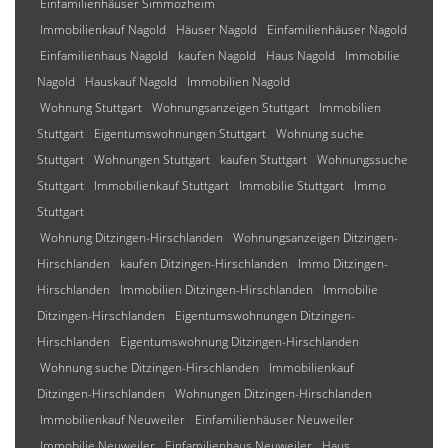
Einfamilienhäuser Simmozheim
Immobilienkauf Nagold
Häuser Nagold
Einfamilienhäuser Nagold
Einfamilienhaus Nagold
kaufen Nagold
Haus Nagold
Immobilie
Nagold
Hauskauf Nagold
Immobilien Nagold
Wohnung Stuttgart
Wohnungsanzeigen Stuttgart
Immobilien
Stuttgart
Eigentumswohnungen Stuttgart
Wohnung suche
Stuttgart
Wohnungen Stuttgart
kaufen Stuttgart
Wohnungssuche
Stuttgart
Immobilienkauf Stuttgart
Immobilie Stuttgart
Immo
Stuttgart
Wohnung Ditzingen-Hirschlanden
Wohnungsanzeigen Ditzingen-
Hirschlanden
kaufen Ditzingen-Hirschlanden
Immo Ditzingen-
Hirschlanden
Immobilien Ditzingen-Hirschlanden
Immobilie
Ditzingen-Hirschlanden
Eigentumswohnungen Ditzingen-
Hirschlanden
Eigentumswohnung Ditzingen-Hirschlanden
Wohnung suche Ditzingen-Hirschlanden
Immobilienkauf
Ditzingen-Hirschlanden
Wohnungen Ditzingen-Hirschlanden
Immobilienkauf Neuweiler
Einfamilienhäuser Neuweiler
Immobilie Neuweiler
Einfamilienhaus Neuweiler
Haus