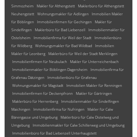
Simmozheim
Makler für Althengstett
Maklerbüro für Althengstett
Neuhengstett
Wohnungsmakler für Aidlingen
Immobilien Makler
für Böblingen
Immobilienfirmen für Gechingen
Makler für
Sindelfingen
Maklerbüro für Bad Liebenzell
Immobilienmakler für
Ostelsheim
Immobilienfirma für Weil der Stadt
Immobilienbüro
für Wildberg
Wohnungsmakler für Bad Wildbad
Immobilien
Makler für Leonberg
Maklerbüro für Weil der Stadt Merklingen
Immobilienfirmen für Neubulach
Makler für Unterreichenbach
Immobilienmakler für Böblingen Dagersheim
Immobilienfirma für
Grafenau Dätzingen
Immobilienbüro für Grafenau
Wohnungsmakler für Magstadt
Immobilien Makler für Renningen
Immobilienfirmen für Deckenpfronn
Makler für Gärtringen
Maklerbüro für Herrenberg
Immobilienmakler für Sindelfingen
Maichingen
Immobilienfirma für Nufringen
Makler für Calw
Bärengasse und Umgebung
Maklerbüro für Calw Distelweg und
Umgebung
Immobilienmakler für Calw Schillerweg und Umgebung
Immobilienbüro für Bad Liebenzell Unterhaugstett