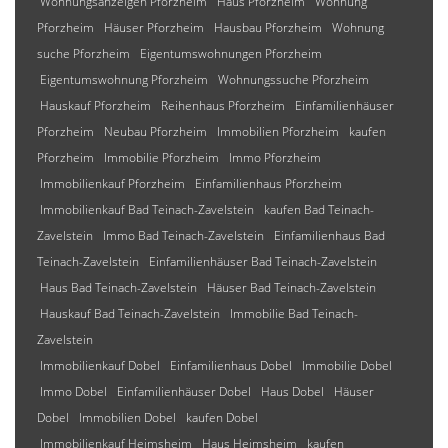
Wohnungsanzeigen Pforzheim
Haus Pforzheim
Wohnung
Pforzheim
Häuser Pforzheim
Hausbau Pforzheim
Wohnung
suche Pforzheim
Eigentumswohnungen Pforzheim
Eigentumswohnung Pforzheim
Wohnungssuche Pforzheim
Hauskauf Pforzheim
Reihenhaus Pforzheim
Einfamilienhäuser
Pforzheim
Neubau Pforzheim
Immobilien Pforzheim
kaufen
Pforzheim
Immobilie Pforzheim
Immo Pforzheim
Immobilienkauf Pforzheim
Einfamilienhaus Pforzheim
Immobilienkauf Bad Teinach-Zavelstein
kaufen Bad Teinach-
Zavelstein
Immo Bad Teinach-Zavelstein
Einfamilienhaus Bad
Teinach-Zavelstein
Einfamilienhäuser Bad Teinach-Zavelstein
Haus Bad Teinach-Zavelstein
Häuser Bad Teinach-Zavelstein
Hauskauf Bad Teinach-Zavelstein
Immobilie Bad Teinach-
Zavelstein
Immobilienkauf Dobel
Einfamilienhaus Dobel
Immobilie Dobel
Immo Dobel
Einfamilienhäuser Dobel
Haus Dobel
Häuser
Dobel
Immobilien Dobel
kaufen Dobel
Immobilienkauf Heimsheim
Haus Heimsheim
kaufen