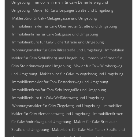
Umgebung
Immobilienfirmen für Calw Demmlerweg und
Umgebung
Makler für Calw Leipziger Straße und Umgebung
Maklerbüro für Calw Metzgergasse und Umgebung
Immobilienmakler für Calw Oberriedter Straße und Umgebung
Immobilienfirma für Calw Salzgasse und Umgebung
Immobilienbüro für Calw Eichertstraße und Umgebung
Wohnungsmakler für Calw Rilkestraße und Umgebung
Immobilien
Makler für Calw Schloßberg und Umgebung
Immobilienfirmen für
Calw Steinrinneweg und Umgebung
Makler für Calw Wimbergweg
und Umgebung
Maklerbüro für Calw Im Vogelsang und Umgebung
Immobilienmakler für Calw Postackerweg und Umgebung
Immobilienfirma für Calw Schulzengäßle und Umgebung
Immobilienbüro für Calw Weißdornweg und Umgebung
Wohnungsmakler für Calw Ziegelweg und Umgebung
Immobilien
Makler für Calw Alemannenweg und Umgebung
Immobilienfirmen
für Calw Andreäweg und Umgebung
Makler für Calw Breslauer
Straße und Umgebung
Maklerbüro für Calw Max-Planck-Straße und