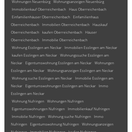
Wohnungen Neuenbürg
Wohnungsanzeigen Neuenbürg
Immobilienkauf Oberreichenbach
Haus Oberreichenbach
Einfamilienhäuser Oberreichenbach
Einfamilienhaus
Oberreichenbach
Immobilien Oberreichenbach
Hauskauf
Oberreichenbach
kaufen Oberreichenbach
Häuser
Oberreichenbach
Immobilie Oberreichenbach
Wohnung Esslingen am Neckar
Immobilien Esslingen am Neckar
kaufen Esslingen am Neckar
Wohnungssuche Esslingen am
Neckar
Eigentumswohnung Esslingen am Neckar
Wohnungen
Esslingen am Neckar
Wohnungsanzeigen Esslingen am Neckar
Wohnung suche Esslingen am Neckar
Immobilie Esslingen am
Neckar
Eigentumswohnungen Esslingen am Neckar
Immo
Esslingen am Neckar
Wohnung Nufringen
Wohnungen Nufringen
Eigentumswohnungen Nufringen
Immobilienkauf Nufringen
Immobilie Nufringen
Wohnung suche Nufringen
Immo
Nufringen
Eigentumswohnung Nufringen
Wohnungsanzeigen
Nufringen
Immobilien Nufringen
kaufen Nufringen