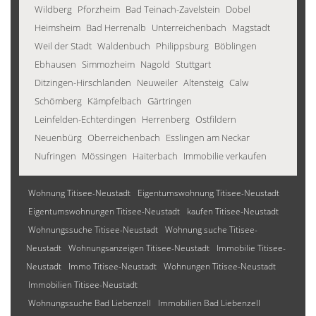
Wildberg
Pforzheim
Bad Teinach-Zavelstein
Dobel
Heimsheim
Bad Herrenalb
Unterreichenbach
Magstadt
Weil der Stadt
Waldenbuch
Philippsburg
Böblingen
Ebhausen
Simmozheim
Nagold
Stuttgart
Ditzingen-Hirschlanden
Neuweiler
Altensteig
Calw
Schömberg
Kämpfelbach
Gärtringen
Leinfelden-Echterdingen
Herrenberg
Ostfildern
Neuenbürg
Oberreichenbach
Esslingen am Neckar
Nufringen
Mössingen
Haiterbach
Immobilie verkaufen
Wohnung Titisee-Neustadt
Eigentumswohnung Titisee-Neustadt
Eigentumswohnungen Titisee-Neustadt
kaufen Titisee-Neustadt
Wohnungssuche Titisee-Neustadt
Wohnung suche Titisee-
Neustadt
Wohnungsanzeigen Titisee-Neustadt
Immobilie Titisee-
Neustadt
Immo Titisee-Neustadt
Wohnungen Titisee-Neustadt
Immobilien Titisee-Neustadt
Wohnungssuche Bad Liebenzell
Immobilien Bad Liebenzell