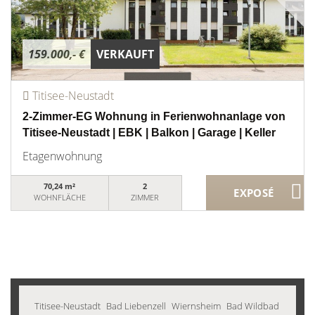
159.000,- €
VERKAUFT
Titisee-Neustadt
2-Zimmer-EG Wohnung in Ferienwohnanlage von
Titisee-Neustadt | EBK | Balkon | Garage | Keller
Etagenwohnung
70,24 m²
2
WOHNFLÄCHE
ZIMMER
Titisee-Neustadt
Bad Liebenzell
Wiernsheim
Bad Wildbad