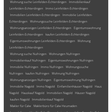
Wohnung suche Leinfelden-Echterdingen
Immobilienkauf
Leinfelden-Echterdingen
Immo Leinfelden-Echterdingen
Immobilien Leinfelden-Echterdingen
Immobilie Leinfelden-
Echterdingen
Wohnungssuche Leinfelden-Echterdingen
Wohnungsanzeigen Leinfelden-Echterdingen
Eigentumswohnung
Leinfelden-Echterdingen
kaufen Leinfelden-Echterdingen
Eigentumswohnungen Leinfelden-Echterdingen
Wohnung
Leinfelden-Echterdingen
Wohnung suche Nufringen
Wohnungen Nufringen
Immobilienkauf Nufringen
Eigentumswohnungen Nufringen
Immobilie Nufringen
Immo Nufringen
Wohnungssuche
Nufringen
kaufen Nufringen
Wohnung Nufringen
Wohnungsanzeigen Nufringen
Eigentumswohnung Nufringen
Immobilie Nagold
Immo Nagold
Einfamilienhäuser Nagold
Haus
Nagold
Hauskauf Nagold
Immobilien Nagold
Häuser Nagold
kaufen Nagold
Immobilienkauf Nagold
Makler für Calw
Maklerbüro für Calw Heumaden