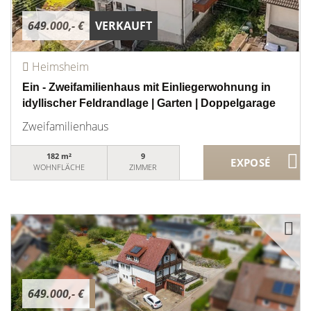
649.000,- €
VERKAUFT
Heimsheim
Ein - Zweifamilienhaus mit Einliegerwohnung in
idyllischer Feldrandlage | Garten | Doppelgarage
Zweifamilienhaus
182 m²
9
WOHNFLÄCHE
ZIMMER
649.000,- €