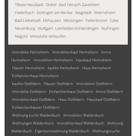
Titisee-Neustadt
Dobel
Bad Teinach-Zavelstein
Haiterbach
Esslingen am Neckar
Magstadt
Wiernsheim
Bad Liebenzell
Ebhausen
Mössingen
Tiefenbronn
Calw
Neuenbürg
Stuttgart
Leinfelden-Echterdingen
Nufringen
Nagold
Immobilie verkaufen
Immobilie Heimsheim
Immobilienkauf Heimsheim
Immo
Heimsheim
Immobilien Heimsheim
Hauskauf Heimsheim
Häuser Heimsheim
kaufen Heimsheim
Haus Heimsheim
Einfamilienhaus Heimsheim
kaufen Ostfildern
Häuser Ostfildern
Immobilien Ostfildern
Immobilie Ostfildern
Einfamilienhaus Ostfildern
Immo Ostfildern
Immobilienkauf Ostfildern
Haus Ostfildern
Hauskauf Ostfildern
Einfamilienhäuser Ostfildern
Wohnung suche Waldenbuch
Immobilien Waldenbuch
Wohnungen Waldenbuch
Immobilienkauf Waldenbuch
Wohnung
Waldenbuch
Eigentumswohnung Waldenbuch
Wohnungssuche