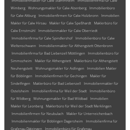
Immobilienmakler für Calw Stammheim
Immobilienfirma für Calw
Wimberg
Wohnungsmakler für Calw Alzenberg
Immobilienbüro
für Calw Altburg
Immobilienfirmen für Calw Holzbronn
Immobilien
Makler für Calw Hirsau
Makler für Calw Speßhardt
Maklerbüro für
Calw Ernstmühl
Immobilienmakler für Calw Oberriedt
Immobilienfirma für Calw Spindlershof
Immobilienbüro für Calw
Weltenschwann
Immobilienmakler für Althengstett Ottenbronn
Immobilienfirma für Bad Liebenzell Möttlingen
Immobilienbüro für
Simmozheim
Makler für Althengstett
Maklerbüro für Althengstett
Neuhengstett
Wohnungsmakler für Aidlingen
Immobilien Makler
für Böblingen
Immobilienfirmen für Gechingen
Makler für
Sindelfingen
Maklerbüro für Bad Liebenzell
Immobilienmakler für
Ostelsheim
Immobilienfirma für Weil der Stadt
Immobilienbüro
für Wildberg
Wohnungsmakler für Bad Wildbad
Immobilien
Makler für Leonberg
Maklerbüro für Weil der Stadt Merklingen
Immobilienfirmen für Neubulach
Makler für Unterreichenbach
Immobilienmakler für Böblingen Dagersheim
Immobilienfirma für
Grafenau Dätzingen
Immobilienbüro für Grafenau