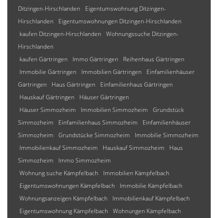
Ditzingen-Hirschlanden
Eigentumswohnung Ditzingen-
Hirschlanden
Eigentumswohnungen Ditzingen-Hirschlanden
kaufen Ditzingen-Hirschlanden
Wohnungssuche Ditzingen-
Hirschlanden
kaufen Gärtringen
Immo Gärtringen
Reihenhaus Gärtringen
Immobilie Gärtringen
Immobilien Gärtringen
Einfamilienhäuser
Gärtringen
Haus Gärtringen
Einfamilienhaus Gärtringen
Hauskauf Gärtringen
Häuser Gärtringen
Häuser Simmozheim
Immobilien Simmozheim
Grundstück
Simmozheim
Einfamilienhaus Simmozheim
Einfamilienhäuser
Simmozheim
Grundstücke Simmozheim
Immobilie Simmozheim
Immobilienkauf Simmozheim
Hauskauf Simmozheim
Haus
Simmozheim
Immo Simmozheim
Wohnung suche Kämpfelbach
Immobilien Kämpfelbach
Eigentumswohnungen Kämpfelbach
Immobilie Kämpfelbach
Wohnungsanzeigen Kämpfelbach
Immobilienkauf Kämpfelbach
Eigentumswohnung Kämpfelbach
Wohnungen Kämpfelbach