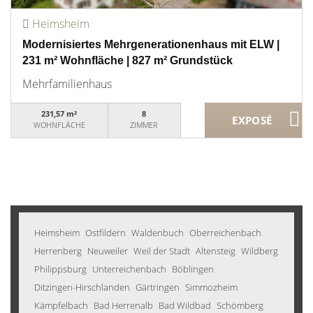
Heimsheim
Modernisiertes Mehrgenerationenhaus mit ELW |
231 m² Wohnfläche | 827 m² Grundstück
Mehrfamilienhaus
231,57 m²
8
WOHNFLÄCHE
ZIMMER
Heimsheim
Ostfildern
Waldenbuch
Oberreichenbach
Herrenberg
Neuweiler
Weil der Stadt
Altensteig
Wildberg
Philippsburg
Unterreichenbach
Böblingen
Ditzingen-Hirschlanden
Gärtringen
Simmozheim
Kämpfelbach
Bad Herrenalb
Bad Wildbad
Schömberg