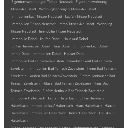
Eigentumswohnungen Titisee-Neustadt
Eigentumswohnung
Titisee-Neustadt
Wohnungsanzeigen Titisee-Neustadt
Immobilienkauf Titisee-Neustadt
kaufen Titisee-Neustadt
Immobilien Titisee-Neustadt
Immo Titisee-Neustadt
Wohnung
Titisee-Neustadt
Immobilie Titisee-Neustadt
Immobilie Dobel
kaufen Dobel
Hauskauf Dobel
Einfamilienhäuser Dobel
Haus Dobel
Immobilienkauf Dobel
Immo Dobel
Immobilien Dobel
Häuser Dobel
Immobilie Bad Teinach-Zavelstein
Immobilienkauf Bad Teinach-
Zavelstein
Immobilien Bad Teinach-Zavelstein
Immo Bad Teinach-
Zavelstein
kaufen Bad Teinach-Zavelstein
Einfamilienhäuser Bad
Teinach-Zavelstein
Häuser Bad Teinach-Zavelstein
Haus Bad
Teinach-Zavelstein
Einfamilienhaus Bad Teinach-Zavelstein
Immobilie Haiterbach
kaufen Haiterbach
Einfamilienhaus
Haiterbach
Immobilienkauf Haiterbach
Haus Haiterbach
Häuser
Haiterbach
Immobilien Haiterbach
Immo Haiterbach
Hauskauf
Haiterbach
Wohnung suche Esslingen am Neckar
Wohnungssuche Esslingen