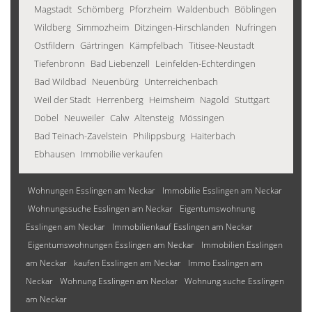
Magstadt
Schömberg
Pforzheim
Waldenbuch
Böblingen
Wildberg
Simmozheim
Ditzingen-Hirschlanden
Nufringen
Ostfildern
Gärtringen
Kämpfelbach
Titisee-Neustadt
Tiefenbronn
Bad Liebenzell
Leinfelden-Echterdingen
Bad Wildbad
Neuenbürg
Unterreichenbach
Weil der Stadt
Herrenberg
Heimsheim
Nagold
Stuttgart
Dobel
Neuweiler
Calw
Altensteig
Mössingen
Bad Teinach-Zavelstein
Philippsburg
Haiterbach
Ebhausen
Immobilie verkaufen
Wohnungen Esslingen am Neckar
Immobilie Esslingen am Neckar
Wohnungssuche Esslingen am Neckar
Eigentumswohnung
Esslingen am Neckar
Immobilienkauf Esslingen am Neckar
Eigentumswohnungen Esslingen am Neckar
Immobilien Esslingen
am Neckar
kaufen Esslingen am Neckar
Immo Esslingen am
Neckar
Wohnung Esslingen am Neckar
Wohnung suche Esslingen
am Neckar