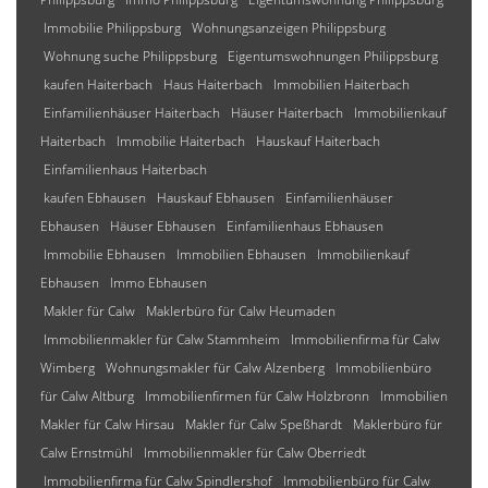
Immobilie Philippsburg
Wohnungsanzeigen Philippsburg
Wohnung suche Philippsburg
Eigentumswohnungen Philippsburg
kaufen Haiterbach
Haus Haiterbach
Immobilien Haiterbach
Einfamilienhäuser Haiterbach
Häuser Haiterbach
Immobilienkauf
Haiterbach
Immobilie Haiterbach
Hauskauf Haiterbach
Einfamilienhaus Haiterbach
kaufen Ebhausen
Hauskauf Ebhausen
Einfamilienhäuser
Ebhausen
Häuser Ebhausen
Einfamilienhaus Ebhausen
Immobilie Ebhausen
Immobilien Ebhausen
Immobilienkauf
Ebhausen
Immo Ebhausen
Makler für Calw
Maklerbüro für Calw Heumaden
Immobilienmakler für Calw Stammheim
Immobilienfirma für Calw
Wimberg
Wohnungsmakler für Calw Alzenberg
Immobilienbüro
für Calw Altburg
Immobilienfirmen für Calw Holzbronn
Immobilien
Makler für Calw Hirsau
Makler für Calw Speßhardt
Maklerbüro für
Calw Ernstmühl
Immobilienmakler für Calw Oberriedt
Immobilienfirma für Calw Spindlershof
Immobilienbüro für Calw