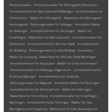
Weltenschwann
Immobilienmakler für Althengstett Ottenbronn
Immobilienfirma für Bad Liebenzell Möttlingen
Immobilienbüro für
Simmozheim
Makler für Althengstett
Maklerbüro für Althengstett
Neuhengstett
Wohnungsmakler für Aidlingen
Immobilien Makler
für Böblingen
Immobilienfirmen für Gechingen
Makler für
Sindelfingen
Maklerbüro für Bad Liebenzell
Immobilienmakler für
Ostelsheim
Immobilienfirma für Weil der Stadt
Immobilienbüro
für Wildberg
Wohnungsmakler für Bad Wildbad
Immobilien
Makler für Leonberg
Maklerbüro für Weil der Stadt Merklingen
Immobilienfirmen für Neubulach
Makler für Unterreichenbach
Immobilienmakler für Böblingen Dagersheim
Immobilienfirma für
Grafenau Dätzingen
Immobilienbüro für Grafenau
Wohnungsmakler für Magstadt
Immobilien Makler für Renningen
Immobilienfirmen für Deckenpfronn
Makler für Gärtringen
Maklerbüro für Herrenberg
Immobilienmakler für Sindelfingen
Maichingen
Immobilienfirma für Nufringen
Makler für Calw
Bärengasse und Umgebung
Maklerbüro für Calw Distelweg und