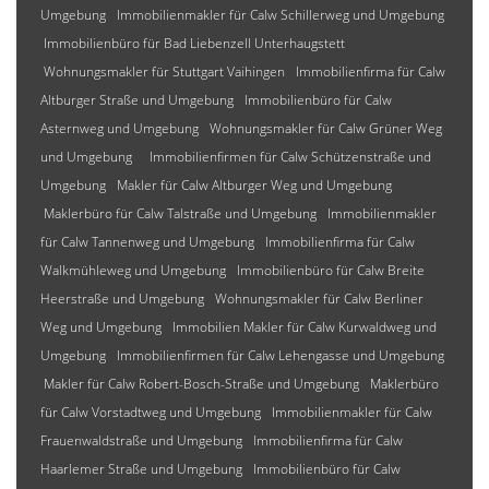
Umgebung
Immobilienmakler für Calw Schillerweg und Umgebung
Immobilienbüro für Bad Liebenzell Unterhaugstett
Wohnungsmakler für Stuttgart Vaihingen
Immobilienfirma für Calw
Altburger Straße und Umgebung
Immobilienbüro für Calw
Asternweg und Umgebung
Wohnungsmakler für Calw Grüner Weg
und Umgebung
Immobilienfirmen für Calw Schützenstraße und
Umgebung
Makler für Calw Altburger Weg und Umgebung
Maklerbüro für Calw Talstraße und Umgebung
Immobilienmakler
für Calw Tannenweg und Umgebung
Immobilienfirma für Calw
Walkmühleweg und Umgebung
Immobilienbüro für Calw Breite
Heerstraße und Umgebung
Wohnungsmakler für Calw Berliner
Weg und Umgebung
Immobilien Makler für Calw Kurwaldweg und
Umgebung
Immobilienfirmen für Calw Lehengasse und Umgebung
Makler für Calw Robert-Bosch-Straße und Umgebung
Maklerbüro
für Calw Vorstadtweg und Umgebung
Immobilienmakler für Calw
Frauenwaldstraße und Umgebung
Immobilienfirma für Calw
Haarlemer Straße und Umgebung
Immobilienbüro für Calw