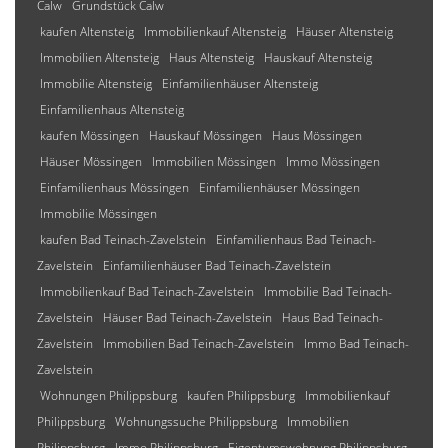
Calw
Grundstück Calw
kaufen Altensteig
Immobilienkauf Altensteig
Häuser Altensteig
Immobilien Altensteig
Haus Altensteig
Hauskauf Altensteig
Immobilie Altensteig
Einfamilienhäuser Altensteig
Einfamilienhaus Altensteig
kaufen Mössingen
Hauskauf Mössingen
Haus Mössingen
Häuser Mössingen
Immobilien Mössingen
Immo Mössingen
Einfamilienhaus Mössingen
Einfamilienhäuser Mössingen
Immobilie Mössingen
kaufen Bad Teinach-Zavelstein
Einfamilienhaus Bad Teinach-
Zavelstein
Einfamilienhäuser Bad Teinach-Zavelstein
Immobilienkauf Bad Teinach-Zavelstein
Immobilie Bad Teinach-
Zavelstein
Häuser Bad Teinach-Zavelstein
Haus Bad Teinach-
Zavelstein
Immobilien Bad Teinach-Zavelstein
Immo Bad Teinach-
Zavelstein
Wohnungen Philippsburg
kaufen Philippsburg
Immobilienkauf
Philippsburg
Wohnungssuche Philippsburg
Immobilien
Philippsburg
Immo Philippsburg
Eigentumswohnung Philippsburg