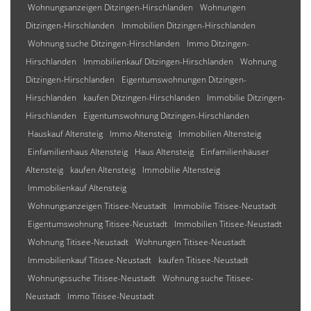
Wohnungsanzeigen Ditzingen-Hirschlanden
Wohnungen
Ditzingen-Hirschlanden
Immobilien Ditzingen-Hirschlanden
Wohnung suche Ditzingen-Hirschlanden
Immo Ditzingen-
Hirschlanden
Immobilienkauf Ditzingen-Hirschlanden
Wohnung
Ditzingen-Hirschlanden
Eigentumswohnungen Ditzingen-
Hirschlanden
kaufen Ditzingen-Hirschlanden
Immobilie Ditzingen-
Hirschlanden
Eigentumswohnung Ditzingen-Hirschlanden
Hauskauf Altensteig
Immo Altensteig
Immobilien Altensteig
Einfamilienhaus Altensteig
Haus Altensteig
Einfamilienhäuser
Altensteig
kaufen Altensteig
Immobilie Altensteig
Immobilienkauf Altensteig
Wohnungsanzeigen Titisee-Neustadt
Immobilie Titisee-Neustadt
Eigentumswohnung Titisee-Neustadt
Immobilien Titisee-Neustadt
Wohnung Titisee-Neustadt
Wohnungen Titisee-Neustadt
Immobilienkauf Titisee-Neustadt
kaufen Titisee-Neustadt
Wohnungssuche Titisee-Neustadt
Wohnung suche Titisee-
Neustadt
Immo Titisee-Neustadt