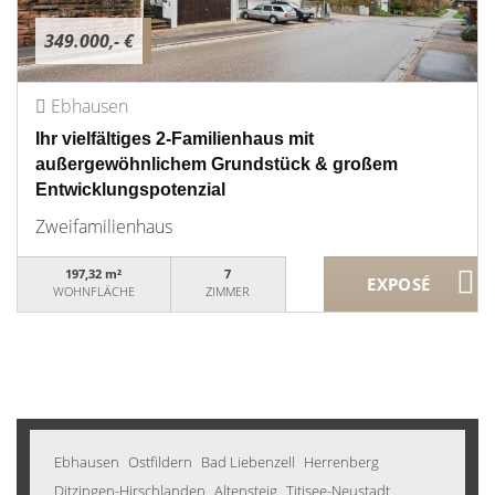
349.000,- €
Ebhausen
Ihr vielfältiges 2-Familienhaus mit
außergewöhnlichem Grundstück & großem
Entwicklungspotenzial
Zweifamilienhaus
197,32 m²
7
WOHNFLÄCHE
ZIMMER
Ebhausen
Ostfildern
Bad Liebenzell
Herrenberg
Ditzingen-Hirschlanden
Altensteig
Titisee-Neustadt