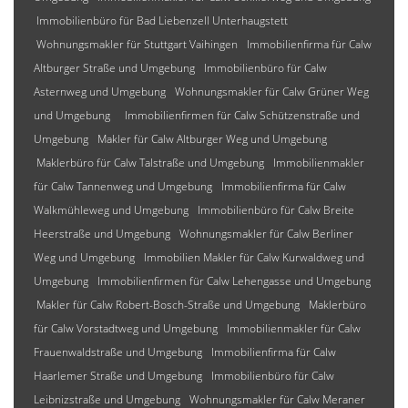
Immobilienbüro für Bad Liebenzell Unterhaugstett
Wohnungsmakler für Stuttgart Vaihingen
Immobilienfirma für Calw
Altburger Straße und Umgebung
Immobilienbüro für Calw
Asternweg und Umgebung
Wohnungsmakler für Calw Grüner Weg
und Umgebung
Immobilienfirmen für Calw Schützenstraße und
Umgebung
Makler für Calw Altburger Weg und Umgebung
Maklerbüro für Calw Talstraße und Umgebung
Immobilienmakler
für Calw Tannenweg und Umgebung
Immobilienfirma für Calw
Walkmühleweg und Umgebung
Immobilienbüro für Calw Breite
Heerstraße und Umgebung
Wohnungsmakler für Calw Berliner
Weg und Umgebung
Immobilien Makler für Calw Kurwaldweg und
Umgebung
Immobilienfirmen für Calw Lehengasse und Umgebung
Makler für Calw Robert-Bosch-Straße und Umgebung
Maklerbüro
für Calw Vorstadtweg und Umgebung
Immobilienmakler für Calw
Frauenwaldstraße und Umgebung
Immobilienfirma für Calw
Haarlemer Straße und Umgebung
Immobilienbüro für Calw
Leibnizstraße und Umgebung
Wohnungsmakler für Calw Meraner