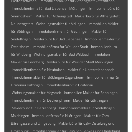
Weltenschwann
Immobilienmakler für Althengstett Ottenbronn
Immobilienfirma für Bad Liebenzell Möttlingen
Immobilienbüro für
Simmozheim
Makler für Althengstett
Maklerbüro für Althengstett
Neuhengstett
Wohnungsmakler für Aidlingen
Immobilien Makler
für Böblingen
Immobilienfirmen für Gechingen
Makler für
Sindelfingen
Maklerbüro für Bad Liebenzell
Immobilienmakler für
Ostelsheim
Immobilienfirma für Weil der Stadt
Immobilienbüro
für Wildberg
Wohnungsmakler für Bad Wildbad
Immobilien
Makler für Leonberg
Maklerbüro für Weil der Stadt Merklingen
Immobilienfirmen für Neubulach
Makler für Unterreichenbach
Immobilienmakler für Böblingen Dagersheim
Immobilienfirma für
Grafenau Dätzingen
Immobilienbüro für Grafenau
Wohnungsmakler für Magstadt
Immobilien Makler für Renningen
Immobilienfirmen für Deckenpfronn
Makler für Gärtringen
Maklerbüro für Herrenberg
Immobilienmakler für Sindelfingen
Maichingen
Immobilienfirma für Nufringen
Makler für Calw
Bärengasse und Umgebung
Maklerbüro für Calw Distelweg und
Umgebung
Immobilienmakler für Calw Schillerweg und Umgebung