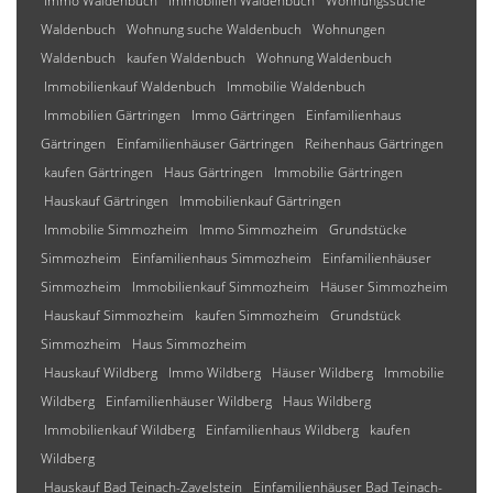
Immo Waldenbuch
Immobilien Waldenbuch
Wohnungssuche
Waldenbuch
Wohnung suche Waldenbuch
Wohnungen
Waldenbuch
kaufen Waldenbuch
Wohnung Waldenbuch
Immobilienkauf Waldenbuch
Immobilie Waldenbuch
Immobilien Gärtringen
Immo Gärtringen
Einfamilienhaus
Gärtringen
Einfamilienhäuser Gärtringen
Reihenhaus Gärtringen
kaufen Gärtringen
Haus Gärtringen
Immobilie Gärtringen
Hauskauf Gärtringen
Immobilienkauf Gärtringen
Immobilie Simmozheim
Immo Simmozheim
Grundstücke
Simmozheim
Einfamilienhaus Simmozheim
Einfamilienhäuser
Simmozheim
Immobilienkauf Simmozheim
Häuser Simmozheim
Hauskauf Simmozheim
kaufen Simmozheim
Grundstück
Simmozheim
Haus Simmozheim
Hauskauf Wildberg
Immo Wildberg
Häuser Wildberg
Immobilie
Wildberg
Einfamilienhäuser Wildberg
Haus Wildberg
Immobilienkauf Wildberg
Einfamilienhaus Wildberg
kaufen
Wildberg
Hauskauf Bad Teinach-Zavelstein
Einfamilienhäuser Bad Teinach-