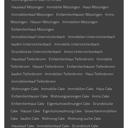
Hauskauf Mössingen
Immobilie Mössingen
Haus Mössingen
Immobilienkauf Mössingen
Einfamilienhäuser Mössingen
Immo
Mössingen
Häuser Mössingen
Immobilien Mössingen
Einfamilienhaus Mössingen
Immobilienkauf Unterreichenbach
Immobilien Unterreichenbach
kaufen Unterreichenbach
Immobilie Unterreichenbach
Grundstücke Unterreichenbach
Immo Unterreichenbach
Hauskauf Tiefenbronn
Einfamilienhaus Tiefenbronn
Immobilie
Tiefenbronn
Häuser Tiefenbronn
Einfamilienhäuser Tiefenbronn
kaufen Tiefenbronn
Immobilien Tiefenbronn
Haus Tiefenbronn
Immobilienkauf Tiefenbronn
Wohnungen Calw
Immobilie Calw
Immobilien Calw
Haus Calw
Einfamilienhäuser Calw
Wohnungsanzeigen Calw
Immo Calw
Einfamilienhaus Calw
Eigentumswohnungen Calw
Grundstücke
Calw
Häuser Calw
Eigentumswohnung Calw
Gewerbeimmobilien
Calw
kaufen Calw
Wohnung Calw
Wohnung suche Calw
Hauskauf Calw
Immobilienkauf Calw
Grundstück Calw