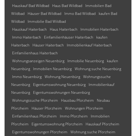
Hauskauf Bad Wildbad
Haus Bad Wildbad
Immobilien Bad
Wildbad
Häuser Bad Wildbad
Immo Bad Wildbad
kaufen Bad
Wildbad
Immobilie Bad Wildbad
Hauskauf Haiterbach
Haus Haiterbach
Immobilien Haiterbach
Immo Haiterbach
Einfamilienhäuser Haiterbach
kaufen
Haiterbach
Häuser Haiterbach
Immobilienkauf Haiterbach
Einfamilienhaus Haiterbach
Wohnungsanzeigen Neuenbürg
Immobilie Neuenbürg
kaufen
Neuenbürg
Immobilien Neuenbürg
Wohnung suche Neuenbürg
Immo Neuenbürg
Wohnung Neuenbürg
Wohnungssuche
Neuenbürg
Eigentumswohnung Neuenbürg
Immobilienkauf
Neuenbürg
Eigentumswohnungen Neuenbürg
Wohnungssuche Pforzheim
Hausbau Pforzheim
Neubau
Pforzheim
Häuser Pforzheim
Wohnungen Pforzheim
Einfamilienhaus Pforzheim
Immo Pforzheim
Immobilien
Pforzheim
Eigentumswohnung Pforzheim
Hauskauf Pforzheim
Eigentumswohnungen Pforzheim
Wohnung suche Pforzheim