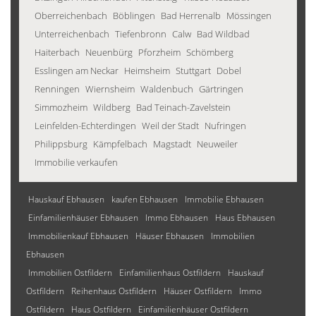
Oberreichenbach
Böblingen
Bad Herrenalb
Mössingen
Unterreichenbach
Tiefenbronn
Calw
Bad Wildbad
Haiterbach
Neuenbürg
Pforzheim
Schömberg
Esslingen am Neckar
Heimsheim
Stuttgart
Dobel
Renningen
Wiernsheim
Waldenbuch
Gärtringen
Simmozheim
Wildberg
Bad Teinach-Zavelstein
Leinfelden-Echterdingen
Weil der Stadt
Nufringen
Philippsburg
Kämpfelbach
Magstadt
Neuweiler
Immobilie verkaufen
Hauskauf Ebhausen
kaufen Ebhausen
Immobilie Ebhausen
Einfamilienhäuser Ebhausen
Immo Ebhausen
Haus Ebhausen
Immobilienkauf Ebhausen
Häuser Ebhausen
Immobilien
Ebhausen
Immobilien Ostfildern
Einfamilienhaus Ostfildern
Hauskauf
Ostfildern
Reihenhaus Ostfildern
Häuser Ostfildern
Immo
Ostfildern
Haus Ostfildern
Einfamilienhäuser Ostfildern