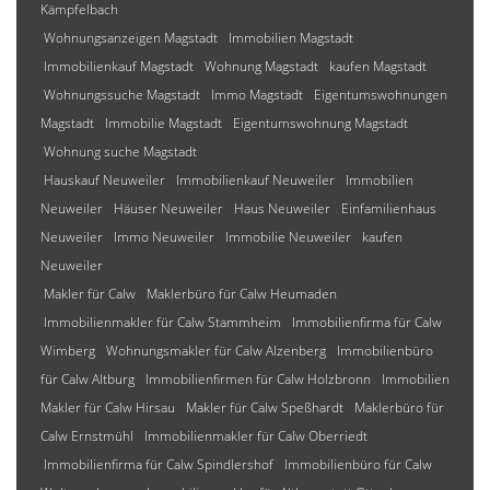
Kämpfelbach
Wohnungsanzeigen Magstadt
Immobilien Magstadt
Immobilienkauf Magstadt
Wohnung Magstadt
kaufen Magstadt
Wohnungssuche Magstadt
Immo Magstadt
Eigentumswohnungen
Magstadt
Immobilie Magstadt
Eigentumswohnung Magstadt
Wohnung suche Magstadt
Hauskauf Neuweiler
Immobilienkauf Neuweiler
Immobilien
Neuweiler
Häuser Neuweiler
Haus Neuweiler
Einfamilienhaus
Neuweiler
Immo Neuweiler
Immobilie Neuweiler
kaufen
Neuweiler
Makler für Calw
Maklerbüro für Calw Heumaden
Immobilienmakler für Calw Stammheim
Immobilienfirma für Calw
Wimberg
Wohnungsmakler für Calw Alzenberg
Immobilienbüro
für Calw Altburg
Immobilienfirmen für Calw Holzbronn
Immobilien
Makler für Calw Hirsau
Makler für Calw Speßhardt
Maklerbüro für
Calw Ernstmühl
Immobilienmakler für Calw Oberriedt
Immobilienfirma für Calw Spindlershof
Immobilienbüro für Calw