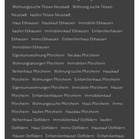
Wohnungssuche Titisee-Neustadt
Wohnung suche Titisee-
Neustadt
kaufen Titisee-Neustadt
Haus Ebhausen
Hauskauf Ebhausen
Immobilie Ebhausen
kaufen Ebhausen
Immobilienkauf Ebhausen
Einfamilienhäuser
Ebhausen
Immo Ebhausen
Einfamilienhaus Ebhausen
Immobilien Ebhausen
Eigentumswohnung Pforzheim
Neubau Pforzheim
Wohnungsanzeigen Pforzheim
Immobilien Pforzheim
Reihenhaus Pforzheim
Wohnung suche Pforzheim
Hauskauf
Pforzheim
Wohnungen Pforzheim
Einfamilienhaus Pforzheim
Eigentumswohnungen Pforzheim
Immobilie Pforzheim
Häuser
Pforzheim
Einfamilienhäuser Pforzheim
Immobilienkauf
Pforzheim
Wohnungssuche Pforzheim
Haus Pforzheim
Immo
Pforzheim
kaufen Pforzheim
Hausbau Pforzheim
Reihenhaus Ostfildern
Immobilienkauf Ostfildern
kaufen
Ostfildern
Haus Ostfildern
Immo Ostfildern
Hauskauf Ostfildern
Häuser Ostfildern
Einfamilienhäuser Ostfildern
Einfamilienhaus