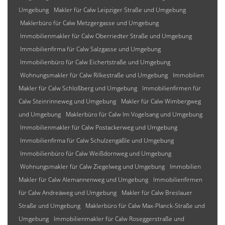
Umgebung
Makler für Calw Leipziger Straße und Umgebung
Maklerbüro für Calw Metzgergasse und Umgebung
Immobilienmakler für Calw Oberriedter Straße und Umgebung
Immobilienfirma für Calw Salzgasse und Umgebung
Immobilienbüro für Calw Eichertstraße und Umgebung
Wohnungsmakler für Calw Rilkestraße und Umgebung
Immobilien
Makler für Calw Schloßberg und Umgebung
Immobilienfirmen für
Calw Steinrinneweg und Umgebung
Makler für Calw Wimbergweg
und Umgebung
Maklerbüro für Calw Im Vogelsang und Umgebung
Immobilienmakler für Calw Postackerweg und Umgebung
Immobilienfirma für Calw Schulzengäßle und Umgebung
Immobilienbüro für Calw Weißdornweg und Umgebung
Wohnungsmakler für Calw Ziegelweg und Umgebung
Immobilien
Makler für Calw Alemannenweg und Umgebung
Immobilienfirmen
für Calw Andreäweg und Umgebung
Makler für Calw Breslauer
Straße und Umgebung
Maklerbüro für Calw Max-Planck-Straße und
Umgebung
Immobilienmakler für Calw Roseggerstraße und