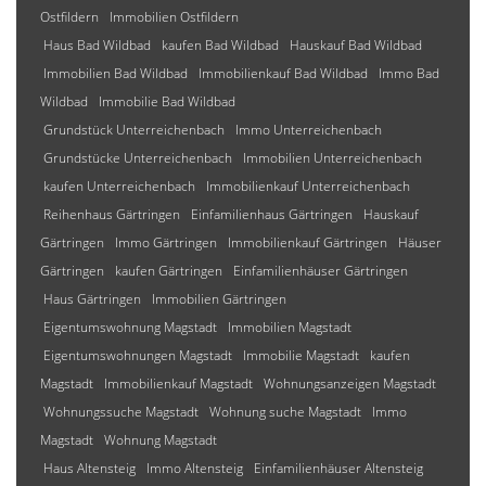
Ostfildern
Immobilien Ostfildern
Haus Bad Wildbad
kaufen Bad Wildbad
Hauskauf Bad Wildbad
Immobilien Bad Wildbad
Immobilienkauf Bad Wildbad
Immo Bad
Wildbad
Immobilie Bad Wildbad
Grundstück Unterreichenbach
Immo Unterreichenbach
Grundstücke Unterreichenbach
Immobilien Unterreichenbach
kaufen Unterreichenbach
Immobilienkauf Unterreichenbach
Reihenhaus Gärtringen
Einfamilienhaus Gärtringen
Hauskauf
Gärtringen
Immo Gärtringen
Immobilienkauf Gärtringen
Häuser
Gärtringen
kaufen Gärtringen
Einfamilienhäuser Gärtringen
Haus Gärtringen
Immobilien Gärtringen
Eigentumswohnung Magstadt
Immobilien Magstadt
Eigentumswohnungen Magstadt
Immobilie Magstadt
kaufen
Magstadt
Immobilienkauf Magstadt
Wohnungsanzeigen Magstadt
Wohnungssuche Magstadt
Wohnung suche Magstadt
Immo
Magstadt
Wohnung Magstadt
Haus Altensteig
Immo Altensteig
Einfamilienhäuser Altensteig