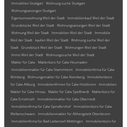
Immobilien Stuttgart
Wohnung suche Stuttgart
Wohnungsanzeigen Stuttgart
Eigentumswohnung Weil der Stadt
Immobilienkauf Weil der Stadt
Grundstücke Weil der Stadt
Wohnungsanzeigen Weil der Stadt
Wohnung Weil der Stadt
Immobilien Weil der Stadt
Immobilie
Weil der Stadt
kaufen Weil der Stadt
Wohnung suche Weil der
Stadt
Grundstück Weil der Stadt
Wohnungen Weil der Stadt
Immo Weil der Stadt
Wohnungssuche Weil der Stadt
Makler für Calw
Maklerbüro für Calw Heumaden
Immobilienmakler für Calw Stammheim
Immobilienfirma für Calw
Wimberg
Wohnungsmakler für Calw Alzenberg
Immobilienbüro
für Calw Altburg
Immobilienfirmen für Calw Holzbronn
Immobilien
Makler für Calw Hirsau
Makler für Calw Speßhardt
Maklerbüro für
Calw Ernstmühl
Immobilienmakler für Calw Oberriedt
Immobilienfirma für Calw Spindlershof
Immobilienbüro für Calw
Weltenschwann
Immobilienmakler für Althengstett Ottenbronn
Immobilienfirma für Bad Liebenzell Möttlingen
Immobilienbüro für