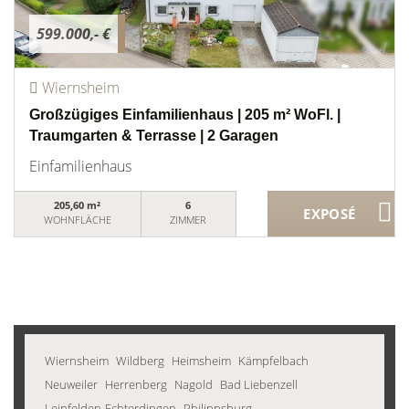
599.000,- €
Wiernsheim
Großzügiges Einfamilienhaus | 205 m² WoFl. |
Traumgarten & Terrasse | 2 Garagen
Einfamilienhaus
205,60 m²
6
WOHNFLÄCHE
ZIMMER
Wiernsheim
Wildberg
Heimsheim
Kämpfelbach
Neuweiler
Herrenberg
Nagold
Bad Liebenzell
Leinfelden-Echterdingen
Philippsburg