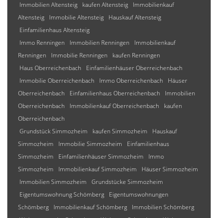
Immobilien Altensteig
kaufen Altensteig
Immobilienkauf
Altensteig
Immobilie Altensteig
Hauskauf Altensteig
Einfamilienhaus Altensteig
Immo Renningen
Immobilien Renningen
Immobilienkauf
Renningen
Immobilie Renningen
kaufen Renningen
Haus Oberreichenbach
Einfamilienhäuser Oberreichenbach
Immobilie Oberreichenbach
Immo Oberreichenbach
Häuser
Oberreichenbach
Einfamilienhaus Oberreichenbach
Immobilien
Oberreichenbach
Immobilienkauf Oberreichenbach
kaufen
Oberreichenbach
Grundstück Simmozheim
kaufen Simmozheim
Hauskauf
Simmozheim
Immobilie Simmozheim
Einfamilienhaus
Simmozheim
Einfamilienhäuser Simmozheim
Immo
Simmozheim
Immobilienkauf Simmozheim
Häuser Simmozheim
Immobilien Simmozheim
Grundstücke Simmozheim
Eigentumswohnung Schömberg
Eigentumswohnungen
Schömberg
Immobilienkauf Schömberg
Immobilien Schömberg