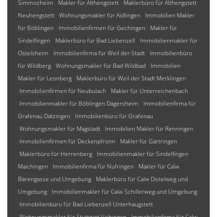
Simmozheim
Makler für Althengstett
Maklerbüro für Althengstett
Neuhengstett
Wohnungsmakler für Aidlingen
Immobilien Makler
für Böblingen
Immobilienfirmen für Gechingen
Makler für
Sindelfingen
Maklerbüro für Bad Liebenzell
Immobilienmakler für
Ostelsheim
Immobilienfirma für Weil der Stadt
Immobilienbüro
für Wildberg
Wohnungsmakler für Bad Wildbad
Immobilien
Makler für Leonberg
Maklerbüro für Weil der Stadt Merklingen
Immobilienfirmen für Neubulach
Makler für Unterreichenbach
Immobilienmakler für Böblingen Dagersheim
Immobilienfirma für
Grafenau Dätzingen
Immobilienbüro für Grafenau
Wohnungsmakler für Magstadt
Immobilien Makler für Renningen
Immobilienfirmen für Deckenpfronn
Makler für Gärtringen
Maklerbüro für Herrenberg
Immobilienmakler für Sindelfingen
Maichingen
Immobilienfirma für Nufringen
Makler für Calw
Bärengasse und Umgebung
Maklerbüro für Calw Distelweg und
Umgebung
Immobilienmakler für Calw Schillerweg und Umgebung
Immobilienbüro für Bad Liebenzell Unterhaugstett
Wohnungsmakler für Stuttgart Vaihingen
Immobilienfirma für Calw