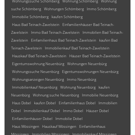
Wohnungssuche Schömberg
Wohnung Schömberg
Wohnung
suche Schömberg
Wohnungen Schömberg
Immo Schömberg
Immobilie Schömberg
kaufen Schömberg
Haus Bad Teinach-Zavelstein
Einfamilienhäuser Bad Teinach-
Zavelstein
Immo Bad Teinach-Zavelstein
Immobilien Bad Teinach-
Zavelstein
Einfamilienhaus Bad Teinach-Zavelstein
kaufen Bad
Teinach-Zavelstein
Immobilienkauf Bad Teinach-Zavelstein
Hauskauf Bad Teinach-Zavelstein
Häuser Bad Teinach-Zavelstein
Eigentumswohnung Neuenbürg
Wohnungen Neuenbürg
Wohnungssuche Neuenbürg
Eigentumswohnungen Neuenbürg
Wohnungsanzeigen Neuenbürg
Immo Neuenbürg
Immobilienkauf Neuenbürg
Wohnung Neuenbürg
kaufen
Neuenbürg
Wohnung suche Neuenbürg
Immobilie Neuenbürg
Haus Dobel
kaufen Dobel
Einfamilienhaus Dobel
Immobilien
Dobel
Immobilienkauf Dobel
Immo Dobel
Häuser Dobel
Einfamilienhäuser Dobel
Immobilie Dobel
Haus Mössingen
Hauskauf Mössingen
Einfamilienhaus
Mössingen
Immobilien Mössingen
Immobilienkauf Mössingen