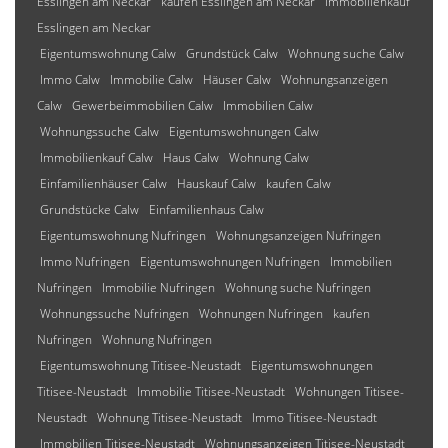
Esslingen am Neckar
kaufen Esslingen am Neckar
Immobilienkauf
Esslingen am Neckar
Eigentumswohnung Calw
Grundstück Calw
Wohnung suche Calw
Immo Calw
Immobilie Calw
Häuser Calw
Wohnungsanzeigen
Calw
Gewerbeimmobilien Calw
Immobilien Calw
Wohnungssuche Calw
Eigentumswohnungen Calw
Immobilienkauf Calw
Haus Calw
Wohnung Calw
Einfamilienhäuser Calw
Hauskauf Calw
kaufen Calw
Grundstücke Calw
Einfamilienhaus Calw
Eigentumswohnung Nufringen
Wohnungsanzeigen Nufringen
Immo Nufringen
Eigentumswohnungen Nufringen
Immobilien
Nufringen
Immobilie Nufringen
Wohnung suche Nufringen
Wohnungssuche Nufringen
Wohnungen Nufringen
kaufen
Nufringen
Wohnung Nufringen
Eigentumswohnung Titisee-Neustadt
Eigentumswohnungen
Titisee-Neustadt
Immobilie Titisee-Neustadt
Wohnungen Titisee-
Neustadt
Wohnung Titisee-Neustadt
Immo Titisee-Neustadt
Immobilien Titisee-Neustadt
Wohnungsanzeigen Titisee-Neustadt