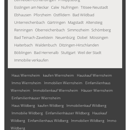
Esslingen am Neckar
Calw
Nufringen
Titisee-Neustadt
Ebhausen
Pforzheim
Ostfildern
Bad Wildbad
Unterreichenbach
Gärtringen
Magstadt
Altensteig
Renningen
Oberreichenbach
Simmozheim
Schömberg
Bad Teinach-Zavelstein
Neuenbürg
Dobel
Mössingen
Haiterbach
Waldenbuch
Ditzingen-Hirschlanden
Böblingen
Bad Herrenalb
Stuttgart
Weil der Stadt
Immobilie verkaufen
Haus Wiernsheim
kaufen Wiernsheim
Hauskauf Wiernsheim
Immo Wiernsheim
Immobilien Wiernsheim
Einfamilienhaus
Wiernsheim
Immobilienkauf Wiernsheim
Häuser Wiernsheim
Einfamilienhäuser Wiernsheim
Haus Wildberg
kaufen Wildberg
Immobilienkauf Wildberg
Immobilie Wildberg
Einfamilienhäuser Wildberg
Hauskauf
Wildberg
Einfamilienhaus Wildberg
Immobilien Wildberg
Immo
Wildberg