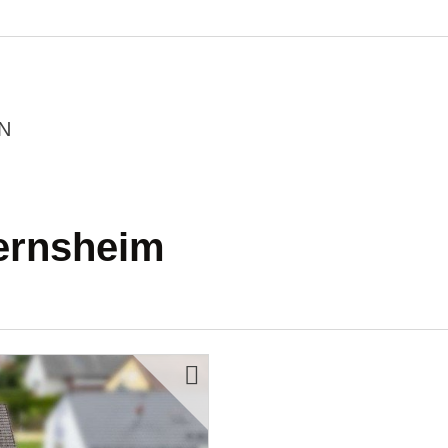
N
ernsheim