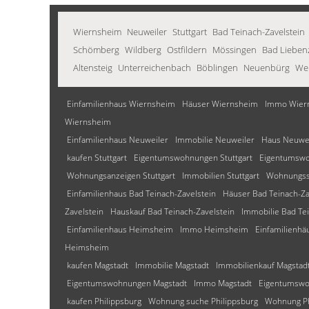
Wiernsheim
Neuweiler
Stuttgart
Bad Teinach-Zavelstein
Schömberg
Wildberg
Ostfildern
Mössingen
Bad Liebenz
Altensteig
Unterreichenbach
Böblingen
Neuenbürg
Wei
Einfamilienhaus Wiernsheim
Häuser Wiernsheim
Immo Wier
Wiernsheim
Einfamilienhaus Neuweiler
Immobilie Neuweiler
Haus Neuwe
kaufen Stuttgart
Eigentumswohnungen Stuttgart
Eigentumswo
Wohnungsanzeigen Stuttgart
Immobilien Stuttgart
Wohnungssu
Einfamilienhaus Bad Teinach-Zavelstein
Häuser Bad Teinach-Za
Zavelstein
Hauskauf Bad Teinach-Zavelstein
Immobilie Bad Tei
Einfamilienhaus Heimsheim
Immo Heimsheim
Einfamilienh
Heimsheim
kaufen Magstadt
Immobilie Magstadt
Immobilienkauf Magstad
Eigentumswohnungen Magstadt
Immo Magstadt
Eigentumswo
kaufen Philippsburg
Wohnung suche Philippsburg
Wohnung Ph