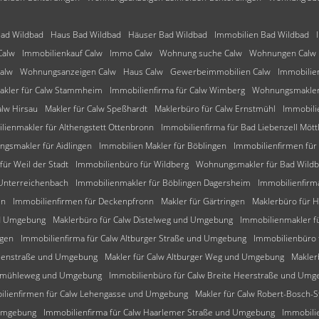
ad Wildbad
Haus Bad Wildbad
Häuser Bad Wildbad
Immobilien Bad Wildbad
Calw
Immobilienkauf Calw
Immo Calw
Wohnung suche Calw
Wohnungen Calw
Calw
Wohnungsanzeigen Calw
Haus Calw
Gewerbeimmobilien Calw
Immobilie
akler für Calw Stammheim
Immobilienfirma für Calw Wimberg
Wohnungsmakler 
alw Hirsau
Makler für Calw Speßhardt
Maklerbüro für Calw Ernstmühl
Immobili
lienmakler für Althengstett Ottenbronn
Immobilienfirma für Bad Liebenzell Mött
gsmakler für Aidlingen
Immobilien Makler für Böblingen
Immobilienfirmen für
für Weil der Stadt
Immobilienbüro für Wildberg
Wohnungsmakler für Bad Wild
 Unterreichenbach
Immobilienmakler für Böblingen Dagersheim
Immobilienfirm
en
Immobilienfirmen für Deckenpfronn
Makler für Gärtringen
Maklerbüro für 
nd Umgebung
Maklerbüro für Calw Distelweg und Umgebung
Immobilienmakler f
ngen
Immobilienfirma für Calw Altburger Straße und Umgebung
Immobilienbüro
tzenstraße und Umgebung
Makler für Calw Altburger Weg und Umgebung
Makler
alkmühleweg und Umgebung
Immobilienbüro für Calw Breite Heerstraße und Umg
ilienfirmen für Calw Lehengasse und Umgebung
Makler für Calw Robert-Bosch
 Umgebung
Immobilienfirma für Calw Haarlemer Straße und Umgebung
Immobili