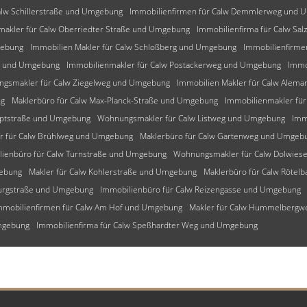
alw Schillerstraße und Umgebung
Immobilienfirmen für Calw Demmlerweg und 
makler für Calw Oberriedter Straße und Umgebung
Immobilienfirma für Calw Sa
gebung
Immobilien Makler für Calw Schloßberg und Umgebung
Immobilienfirme
ng und Umgebung
Immobilienmakler für Calw Postackerweg und Umgebung
Immo
gsmakler für Calw Ziegelweg und Umgebung
Immobilien Makler für Calw Ale
ng
Maklerbüro für Calw Max-Planck-Straße und Umgebung
Immobilienmakler fü
uptstraße und Umgebung
Wohnungsmakler für Calw Listweg und Umgebung
Imm
r für Calw Brühlweg und Umgebung
Maklerbüro für Calw Gartenweg und Umgeb
lienbüro für Calw Turnstraße und Umgebung
Wohnungsmakler für Calw Dolwie
gebung
Makler für Calw Kohlerstraße und Umgebung
Maklerbüro für Calw Rötel
burgstraße und Umgebung
Immobilienbüro für Calw Reizengasse und Umgebung
mmobilienfirmen für Calw Am Hof und Umgebung
Makler für Calw Hummelberg
Umgebung
Immobilienfirma für Calw Speßhardter Weg und Umgebung