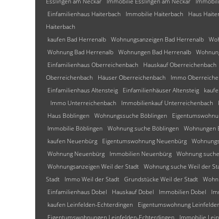
Esslingen am Neckar
Immobilie Esslingen am Neckar
Immobili
Einfamilienhaus Haiterbach
Immobilie Haiterbach
Haus Haite
Haiterbach
kaufen Bad Herrenalb
Wohnungsanzeigen Bad Herrenalb
Woh
Wohnung Bad Herrenalb
Wohnungen Bad Herrenalb
Wohnung
Einfamilienhaus Oberreichenbach
Hauskauf Oberreichenbach
Oberreichenbach
Häuser Oberreichenbach
Immo Oberreiche
Einfamilienhaus Altensteig
Einfamilienhäuser Altensteig
kaufe
Immo Unterreichenbach
Immobilienkauf Unterreichenbach
Haus Böblingen
Wohnungssuche Böblingen
Eigentumswohnu
Immobilie Böblingen
Wohnung suche Böblingen
Wohnungen B
kaufen Neuenbürg
Eigentumswohnung Neuenbürg
Wohnungs
Wohnung Neuenbürg
Immobilien Neuenbürg
Wohnung suche
Wohnungsanzeigen Weil der Stadt
Wohnung suche Weil der St
Stadt
Immo Weil der Stadt
Grundstücke Weil der Stadt
Wohnu
Einfamilienhaus Dobel
Hauskauf Dobel
Immobilien Dobel
Im
kaufen Leinfelden-Echterdingen
Eigentumswohnung Leinfelde
Eigentumswohnungen Leinfelden-Echterdingen
Immobilie Lei