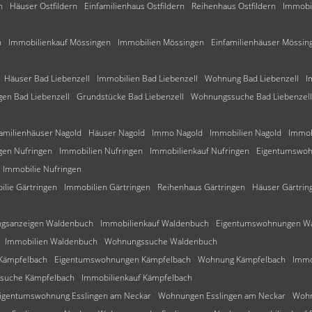
n
Häuser Ostfildern
Einfamilienhaus Ostfildern
Reihenhaus Ostfildern
Immobil
n
Immobilienkauf Mössingen
Immobilien Mössingen
Einfamilienhäuser Mössin
Häuser Bad Liebenzell
Immobilien Bad Liebenzell
Wohnung Bad Liebenzell
I
en Bad Liebenzell
Grundstücke Bad Liebenzell
Wohnungssuche Bad Liebenzell
familienhäuser Nagold
Häuser Nagold
Immo Nagold
Immobilien Nagold
Immob
en Nufringen
Immobilien Nufringen
Immobilienkauf Nufringen
Eigentumswoh
Immobilie Nufringen
ilie Gärtringen
Immobilien Gärtringen
Reihenhaus Gärtringen
Häuser Gärtrin
gsanzeigen Waldenbuch
Immobilienkauf Waldenbuch
Eigentumswohnungen W
Immobilien Waldenbuch
Wohnungssuche Waldenbuch
Kämpfelbach
Eigentumswohnungen Kämpfelbach
Wohnung Kämpfelbach
Immo
suche Kämpfelbach
Immobilienkauf Kämpfelbach
igentumswohnung Esslingen am Neckar
Wohnungen Esslingen am Neckar
Wohn