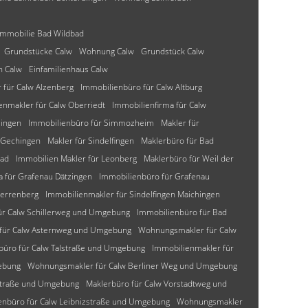
Immobilie Bad Wildbad
Grundstücke Calw
Wohnung Calw
Grundstück Calw
n Calw
Einfamilienhaus Calw
für Calw Alzenberg
Immobilienbüro für Calw Altburg
enmakler für Calw Oberriedt
Immobilienfirma für Calw
lingen
Immobilienbüro für Simmozheim
Makler für
 Gechingen
Makler für Sindelfingen
Maklerbüro für Bad
bad
Immobilien Makler für Leonberg
Maklerbüro für Weil der
a für Grafenau Dätzingen
Immobilienbüro für Grafenau
Herrenberg
Immobilienmakler für Sindelfingen Maichingen
ür Calw Schillerweg und Umgebung
Immobilienbüro für Bad
 für Calw Asternweg und Umgebung
Wohnungsmakler für Calw
büro für Calw Talstraße und Umgebung
Immobilienmakler für
ebung
Wohnungsmakler für Calw Berliner Weg und Umgebung
-Straße und Umgebung
Maklerbüro für Calw Vorstadtweg und
enbüro für Calw Leibnizstraße und Umgebung
Wohnungsmakler