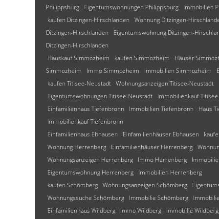
Philippsburg
Eigentumswohnungen Philippsburg
Immobilien P
kaufen Ditzingen-Hirschlanden
Wohnung Ditzingen-Hirschland
Ditzingen-Hirschlanden
Eigentumswohnung Ditzingen-Hirschla
Ditzingen-Hirschlanden
Hauskauf Simmozheim
kaufen Simmozheim
Häuser Simmoz
Simmozheim
Immo Simmozheim
Immobilien Simmozheim
kaufen Titisee-Neustadt
Wohnungsanzeigen Titisee-Neustadt
Eigentumswohnungen Titisee-Neustadt
Immobilienkauf Titise
Einfamilienhaus Tiefenbronn
Immobilien Tiefenbronn
Haus T
Immobilienkauf Tiefenbronn
Einfamilienhaus Ebhausen
Einfamilienhäuser Ebhausen
kauf
Wohnung Herrenberg
Einfamilienhäuser Herrenberg
Wohnun
Wohnungsanzeigen Herrenberg
Immo Herrenberg
Immobilie
Eigentumswohnung Herrenberg
Immobilien Herrenberg
kaufen Schömberg
Wohnungsanzeigen Schömberg
Eigentum
Wohnungssuche Schömberg
Immobilie Schömberg
Immobili
Einfamilienhaus Wildberg
Immo Wildberg
Immobilie Wildberg