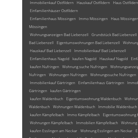
Immobilienkauf Ostfildern
Hauskauf Ostfildern
Haus Ostfilder
Einfamilienhäuser Ostfildern
Einfamilienhaus Mössingen
Immo Mössingen
Haus Mössinge
Mössingen
Wohnungsanzeigen Bad Liebenzell
Grundstück Bad Liebenzell
Bad Liebenzell
Eigentumswohnungen Bad Liebenzell
Wohnung
Hauskauf Bad Liebenzell
Immobilienkauf Bad Liebenzell
Einfamilienhaus Nagold
kaufen Nagold
Hauskauf Nagold
Ein
kaufen Nufringen
Wohnung suche Nufringen
Wohnungsanzeig
Nufringen
Wohnungen Nufringen
Wohnungssuche Nufringen
Immobilienkauf Gärtringen
Einfamilienhaus Gärtringen
Immob
Gärtringen
kaufen Gärtringen
kaufen Waldenbuch
Eigentumswohnung Waldenbuch
Wohnun
Waldenbuch
Wohnungen Waldenbuch
Immobilie Waldenbuch
kaufen Kämpfelbach
Immo Kämpfelbach
Eigentumswohnung 
Wohnungen Kämpfelbach
Immobilien Kämpfelbach
Wohnung 
kaufen Esslingen am Neckar
Wohnung Esslingen am Neckar
E