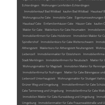
Echterdingen
Wohnungen Leinfelden-Echterdingen
Immobilienkauf Bad Wildbad
kaufen Bad Wildbad
Hauskauf B
Wohnungssuche Calw
Immobilie Calw
Eigentumswohnungen 
Hauskauf Calw
Einfamilienhäuser Calw
Häuser Calw
kaufen 
Makler für Calw
Maklerbüro für Calw Heumaden
Immobilienm
Immobilienfirmen für Calw Holzbronn
Immobilien Makler für C
Spindlershof
Immobilienbüro für Calw Weltenschwann
Immobi
Althengstett
Maklerbüro für Althengstett Neuhengstett
Wohnun
Liebenzell
Immobilienmakler für Ostelsheim
Immobilienfirma 
Stadt Merklingen
Immobilienfirmen für Neubulach
Makler für
Wohnungsmakler für Magstadt
Immobilien Makler für Renning
Immobilienfirma für Nufringen
Makler für Calw Bärengasse u
Liebenzell Unterhaugstett
Wohnungsmakler für Stuttgart Vaihi
Grüner Weg und Umgebung
Immobilienfirmen für Calw Schü
Calw Tannenweg und Umgebung
Immobilienfirma für Calw W
Immobilien Makler für Calw Kurwaldweg und Umgebung
Immob
Umgebung
Immobilienmakler für Calw Frauenwaldstraße und