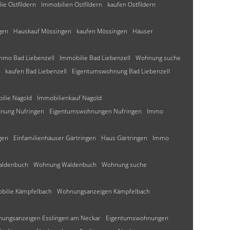
ie Ostfildern
Immobilien Ostfildern
kaufen Ostfildern
gen
Hauskauf Mössingen
kaufen Mössingen
Häuser
mmo Bad Liebenzell
Immobilie Bad Liebenzell
Wohnung suche
kaufen Bad Liebenzell
Eigentumswohnung Bad Liebenzell
ilie Nagold
Immobilienkauf Nagold
nung Nufringen
Eigentumswohnungen Nufringen
Immo
gen
Einfamilienhäuser Gärtringen
Haus Gärtringen
Immo
aldenbuch
Wohnung Waldenbuch
Wohnung suche
bilie Kämpfelbach
Wohnungsanzeigen Kämpfelbach
ungsanzeigen Esslingen am Neckar
Eigentumswohnungen