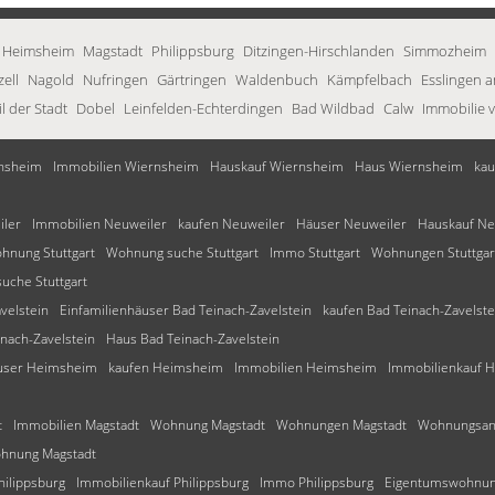
Heimsheim
Magstadt
Philippsburg
Ditzingen-Hirschlanden
Simmozheim
ell
Nagold
Nufringen
Gärtringen
Waldenbuch
Kämpfelbach
Esslingen 
l der Stadt
Dobel
Leinfelden-Echterdingen
Bad Wildbad
Calw
Immobilie 
nsheim
Immobilien Wiernsheim
Hauskauf Wiernsheim
Haus Wiernsheim
kau
iler
Immobilien Neuweiler
kaufen Neuweiler
Häuser Neuweiler
Hauskauf Ne
hnung Stuttgart
Wohnung suche Stuttgart
Immo Stuttgart
Wohnungen Stuttgar
che Stuttgart
velstein
Einfamilienhäuser Bad Teinach-Zavelstein
kaufen Bad Teinach-Zavelste
nach-Zavelstein
Haus Bad Teinach-Zavelstein
äuser Heimsheim
kaufen Heimsheim
Immobilien Heimsheim
Immobilienkauf 
t
Immobilien Magstadt
Wohnung Magstadt
Wohnungen Magstadt
Wohnungsanz
hnung Magstadt
ilippsburg
Immobilienkauf Philippsburg
Immo Philippsburg
Eigentumswohnung