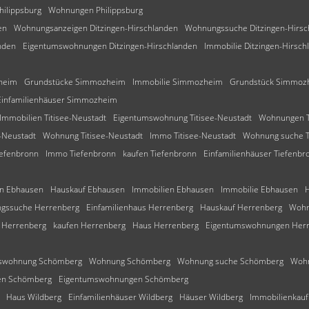
hilippsburg
Wohnungen Philippsburg
en
Wohnungsanzeigen Ditzingen-Hirschlanden
Wohnungssuche Ditzingen-Hirsc
nden
Eigentumswohnungen Ditzingen-Hirschlanden
Immobilie Ditzingen-Hirsch
heim
Grundstücke Simmozheim
Immobilie Simmozheim
Grundstück Simmoz
Einfamilienhäuser Simmozheim
Immobilien Titisee-Neustadt
Eigentumswohnung Titisee-Neustadt
Wohnungen T
e-Neustadt
Wohnung Titisee-Neustadt
Immo Titisee-Neustadt
Wohnung suche T
iefenbronn
Immo Tiefenbronn
kaufen Tiefenbronn
Einfamilienhäuser Tiefenbr
en Ebhausen
Hauskauf Ebhausen
Immobilien Ebhausen
Immobilie Ebhausen
gssuche Herrenberg
Einfamilienhaus Herrenberg
Hauskauf Herrenberg
Wohn
 Herrenberg
kaufen Herrenberg
Haus Herrenberg
Eigentumswohnungen Her
swohnung Schömberg
Wohnung Schömberg
Wohnung suche Schömberg
Woh
en Schömberg
Eigentumswohnungen Schömberg
Haus Wildberg
Einfamilienhäuser Wildberg
Häuser Wildberg
Immobilienkauf