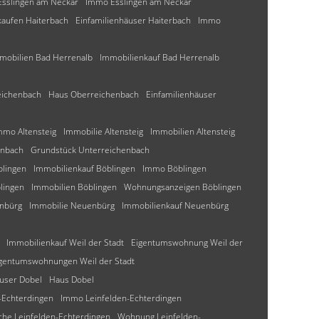
Esslingen am Neckar
Immo Esslingen am Neckar
kaufen Haiterbach
Einfamilienhäuser Haiterbach
Immo
mobilien Bad Herrenalb
Immobilienkauf Bad Herrenalb
eichenbach
Haus Oberreichenbach
Einfamilienhäuser
mmo Altensteig
Immobilie Altensteig
Immobilien Altensteig
enbach
Grundstück Unterreichenbach
blingen
Immobilienkauf Böblingen
Immo Böblingen
lingen
Immobilien Böblingen
Wohnungsanzeigen Böblingen
nbürg
Immobilie Neuenbürg
Immobilienkauf Neuenbürg
Immobilienkauf Weil der Stadt
Eigentumswohnung Weil der
gentumswohnungen Weil der Stadt
äuser Dobel
Haus Dobel
-Echterdingen
Immo Leinfelden-Echterdingen
he Leinfelden-Echterdingen
Wohnung Leinfelden-