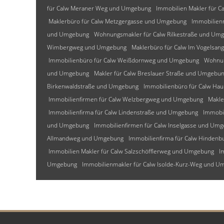
für Calw Meraner Weg und Umgebung
Immobilien Makler für C
Maklerbüro für Calw Metzgergasse und Umgebung
Immobilien
und Umgebung
Wohnungsmakler für Calw Rilkestraße und Um
Wimbergweg und Umgebung
Maklerbüro für Calw Im Vogelsa
Immobilienbüro für Calw Weißdornweg und Umgebung
Wohnun
und Umgebung
Makler für Calw Breslauer Straße und Umgebu
Birkenwaldstraße und Umgebung
Immobilienbüro für Calw Ha
Immobilienfirmen für Calw Welzbergweg und Umgebung
Makle
Immobilienfirma für Calw Lindenstraße und Umgebung
Immobi
und Umgebung
Immobilienfirmen für Calw Inselgasse und Um
Allmandweg und Umgebung
Immobilienfirma für Calw Hinden
Immobilien Makler für Calw Salzschöfflerweg und Umgebung
I
Umgebung
Immobilienmakler für Calw Isolde-Kurz-Weg und 