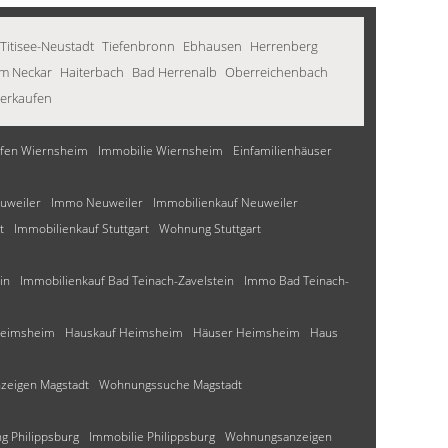
Titisee-Neustadt
Tiefenbronn
Ebhausen
Herrenberg
am Neckar
Haiterbach
Bad Herrenalb
Oberreichenbach
verkaufen
fen Wiernsheim
Immobilie Wiernsheim
Einfamilienhäuser
uweiler
Immo Neuweiler
Immobilienkauf Neuweiler
t
Immobilienkauf Stuttgart
Wohnung Stuttgart
in
Immobilienkauf Bad Teinach-Zavelstein
Immo Bad Teinach-
Heimsheim
Hauskauf Heimsheim
Häuser Heimsheim
Haus
eigen Magstadt
Wohnungssuche Magstadt
 Philippsburg
Immobilie Philippsburg
Wohnungsanzeigen