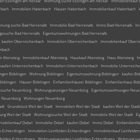
en Esslingen am Neckar
Wohnung suche Esslingen am Neckar
Immobilienkauf 
rbach
Immobilien Haiterbach
Häuser Haiterbach
Immobilienkauf Haiterbach
nung suche Bad Herrenalb
Immobilie Bad Herrenalb
Immo Bad Herrenalb
Im
ssuche Bad Herrenalb
Eigentumswohnungen Bad Herrenalb
kaufen Oberreichenbach
Immobilien Oberreichenbach
Immobilienkauf Oberr
nbach
n Altensteig
Immobilienkauf Altensteig
Hauskauf Altensteig
Haus Altensteig
I
kaufen Unterreichenbach
Immobilien Unterreichenbach
Immobilie Unterreich
ngen Böblingen
Wohnung Böblingen
Eigentumswohnung Böblingen
kaufen Bö
öblingen
Häuser Böblingen
Einfamilienhäuser Böblingen
Einfamilienhaus Böb
suche Neuenbürg
Wohnungsanzeigen Neuenbürg
Eigentumswohnungen Neue
 Neuenbürg
Wohnungen Neuenbürg
adt
Grundstück Weil der Stadt
Immobilien Weil der Stadt
kaufen Weil der Stadt
ng Weil der Stadt
Wohnungssuche Weil der Stadt
Immobilie Weil der Stadt
Ei
mobilienkauf Dobel
Immobilie Dobel
kaufen Dobel
Immo Dobel
Einfamilienh
n-Echterdingen
Immobilien Leinfelden-Echterdingen
Immobilienkauf Leinfelden
nfelden-Echterdingen
Wohnungsanzeigen Leinfelden-Echterdingen
Wohnung suc