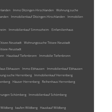
hlanden
Immo Ditzingen-Hirschlanden
Wohnung suche
landen
Immobilienkauf Ditzingen-Hirschlanden
Immobilien
heim
Immobilienkauf Simmozheim
Einfamilienhaus
itisee-Neustadt
Wohnungssuche Titisee-Neustadt
itisee-Neustadt
onn
Hauskauf Tiefenbronn
Immobilie Tiefenbronn
Haus Ebhausen
Immo Ebhausen
Immobilienkauf Ebhausen
ung suche Herrenberg
Immobilienkauf Herrenberg
renberg
Häuser Herrenberg
Reihenhaus Herrenberg
nungen Schömberg
Immobilienkauf Schömberg
 Wildberg
kaufen Wildberg
Hauskauf Wildberg