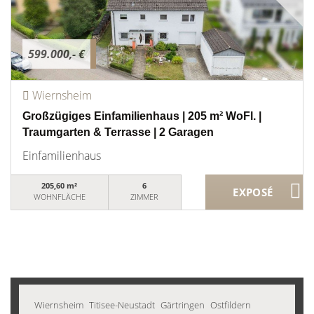
599.000,- €
Wiernsheim
Großzügiges Einfamilienhaus | 205 m² WoFl. |
Traumgarten & Terrasse | 2 Garagen
Einfamilienhaus
205,60 m²
6
WOHNFLÄCHE
ZIMMER
Wiernsheim
Titisee-Neustadt
Gärtringen
Ostfildern