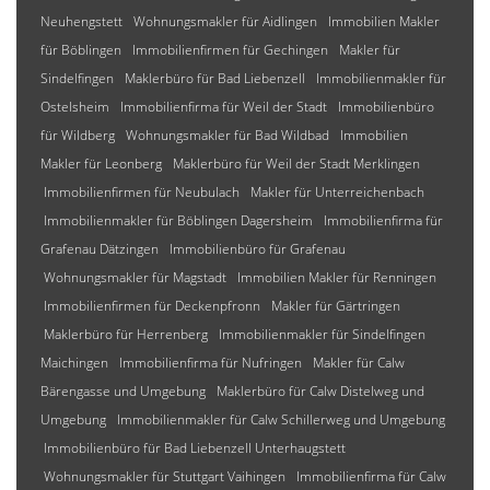
Neuhengstett
Wohnungsmakler für Aidlingen
Immobilien Makler
für Böblingen
Immobilienfirmen für Gechingen
Makler für
Sindelfingen
Maklerbüro für Bad Liebenzell
Immobilienmakler für
Ostelsheim
Immobilienfirma für Weil der Stadt
Immobilienbüro
für Wildberg
Wohnungsmakler für Bad Wildbad
Immobilien
Makler für Leonberg
Maklerbüro für Weil der Stadt Merklingen
Immobilienfirmen für Neubulach
Makler für Unterreichenbach
Immobilienmakler für Böblingen Dagersheim
Immobilienfirma für
Grafenau Dätzingen
Immobilienbüro für Grafenau
Wohnungsmakler für Magstadt
Immobilien Makler für Renningen
Immobilienfirmen für Deckenpfronn
Makler für Gärtringen
Maklerbüro für Herrenberg
Immobilienmakler für Sindelfingen
Maichingen
Immobilienfirma für Nufringen
Makler für Calw
Bärengasse und Umgebung
Maklerbüro für Calw Distelweg und
Umgebung
Immobilienmakler für Calw Schillerweg und Umgebung
Immobilienbüro für Bad Liebenzell Unterhaugstett
Wohnungsmakler für Stuttgart Vaihingen
Immobilienfirma für Calw