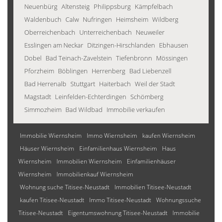
Neuenbürg
Altensteig
Philippsburg
Kämpfelbach
Waldenbuch
Calw
Nufringen
Heimsheim
Wildberg
Oberreichenbach
Unterreichenbach
Neuweiler
Esslingen am Neckar
Ditzingen-Hirschlanden
Ebhausen
Dobel
Bad Teinach-Zavelstein
Tiefenbronn
Mössingen
Pforzheim
Böblingen
Herrenberg
Bad Liebenzell
Bad Herrenalb
Stuttgart
Haiterbach
Weil der Stadt
Magstadt
Leinfelden-Echterdingen
Schömberg
Simmozheim
Bad Wildbad
Immobilie verkaufen
Immobilie Wiernsheim
Immo Wiernsheim
kaufen Wiernsheim
Häuser Wiernsheim
Einfamilienhaus Wiernsheim
Haus
Wiernsheim
Immobilien Wiernsheim
Einfamilienhäuser
Wiernsheim
Immobilienkauf Wiernsheim
Wohnung suche Titisee-Neustadt
Immobilien Titisee-Neustadt
kaufen Titisee-Neustadt
Immo Titisee-Neustadt
Wohnungssuche
Titisee-Neustadt
Eigentumswohnung Titisee-Neustadt
Immobilie