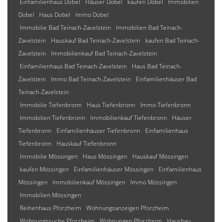
Einfamilienhaus Dobel
Häuser Dobel
kaufen Dobel
Immobilien
Dobel
Haus Dobel
Immo Dobel
Immobilie Bad Teinach-Zavelstein
Immobilien Bad Teinach-
Zavelstein
Hauskauf Bad Teinach-Zavelstein
kaufen Bad Teinach-
Zavelstein
Immobilienkauf Bad Teinach-Zavelstein
Einfamilienhaus Bad Teinach-Zavelstein
Haus Bad Teinach-
Zavelstein
Immo Bad Teinach-Zavelstein
Einfamilienhäuser Bad
Teinach-Zavelstein
Immobilie Tiefenbronn
Haus Tiefenbronn
Immo Tiefenbronn
Immobilien Tiefenbronn
Immobilienkauf Tiefenbronn
Häuser
Tiefenbronn
Einfamilienhäuser Tiefenbronn
Einfamilienhaus
Tiefenbronn
Hauskauf Tiefenbronn
Immobilie Mössingen
Haus Mössingen
Hauskauf Mössingen
kaufen Mössingen
Einfamilienhäuser Mössingen
Einfamilienhaus
Mössingen
Immobilienkauf Mössingen
Immo Mössingen
Immobilien Mössingen
Reihenhaus Pforzheim
Wohnungsanzeigen Pforzheim
Wohnungssuche Pforzheim
Wohnungen Pforzheim
Hausbau