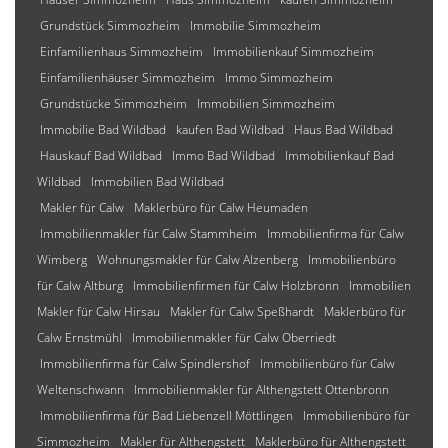
Grundstück Simmozheim
Immobilie Simmozheim
Einfamilienhaus Simmozheim
Immobilienkauf Simmozheim
Einfamilienhäuser Simmozheim
Immo Simmozheim
Grundstücke Simmozheim
Immobilien Simmozheim
Immobilie Bad Wildbad
kaufen Bad Wildbad
Haus Bad Wildbad
Hauskauf Bad Wildbad
Immo Bad Wildbad
Immobilienkauf Bad
Wildbad
Immobilien Bad Wildbad
Makler für Calw
Maklerbüro für Calw Heumaden
Immobilienmakler für Calw Stammheim
Immobilienfirma für Calw
Wimberg
Wohnungsmakler für Calw Alzenberg
Immobilienbüro
für Calw Altburg
Immobilienfirmen für Calw Holzbronn
Immobilien
Makler für Calw Hirsau
Makler für Calw Speßhardt
Maklerbüro für
Calw Ernstmühl
Immobilienmakler für Calw Oberriedt
Immobilienfirma für Calw Spindlershof
Immobilienbüro für Calw
Weltenschwann
Immobilienmakler für Althengstett Ottenbronn
Immobilienfirma für Bad Liebenzell Möttlingen
Immobilienbüro für
Simmozheim
Makler für Althengstett
Maklerbüro für Althengstett