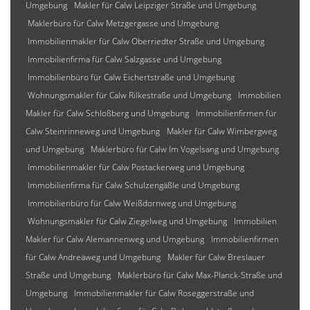
Umgebung
Makler für Calw Leipziger Straße und Umgebung
Maklerbüro für Calw Metzgergasse und Umgebung
Immobilienmakler für Calw Oberriedter Straße und Umgebung
Immobilienfirma für Calw Salzgasse und Umgebung
Immobilienbüro für Calw Eichertstraße und Umgebung
Wohnungsmakler für Calw Rilkestraße und Umgebung
Immobilien
Makler für Calw Schloßberg und Umgebung
Immobilienfirmen für
Calw Steinrinneweg und Umgebung
Makler für Calw Wimbergweg
und Umgebung
Maklerbüro für Calw Im Vogelsang und Umgebung
Immobilienmakler für Calw Postackerweg und Umgebung
Immobilienfirma für Calw Schulzengäßle und Umgebung
Immobilienbüro für Calw Weißdornweg und Umgebung
Wohnungsmakler für Calw Ziegelweg und Umgebung
Immobilien
Makler für Calw Alemannenweg und Umgebung
Immobilienfirmen
für Calw Andreäweg und Umgebung
Makler für Calw Breslauer
Straße und Umgebung
Maklerbüro für Calw Max-Planck-Straße und
Umgebung
Immobilienmakler für Calw Roseggerstraße und