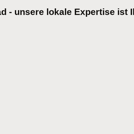
 - unsere lokale Expertise ist Ih
Ich bin damit einverstanden, dass mir Karten von Google
angezeigt werden. Es gelten die Datenschutzbedingungen von
Google (
https://policies.google.com/privacy
).
Ich bin einverstanden