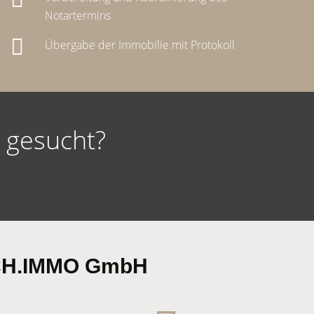
Notartermins
Übergabe der Immobilie mit Protokoll
d
gesucht?
LACH.IMMO GmbH