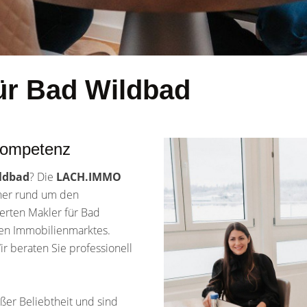
ür Bad Wildbad
Kompetenz
ildbad
? Die
LACH.IMMO
rtner rund um den
erten Makler für Bad
len Immobilienmarktes.
r beraten Sie professionell
oßer Beliebtheit und sind