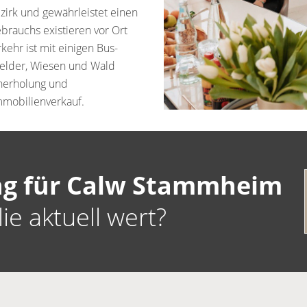
zirk und gewährleistet einen
brauchs existieren vor Ort
kehr ist mit einigen Bus-
 Felder, Wiesen und Wald
aherholung und
Immobilienverkauf.
g für Calw Stammheim
lie aktuell wert?