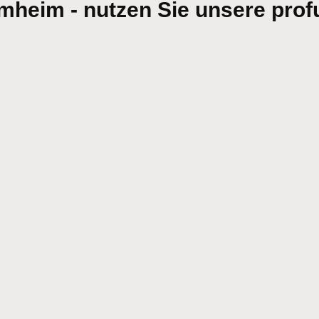
heim - nutzen Sie unsere profu
Ich bin damit einverstanden, dass mir Karten von Google
angezeigt werden. Es gelten die Datenschutzbedingungen von
Google (
https://policies.google.com/privacy
).
Ich bin einverstanden