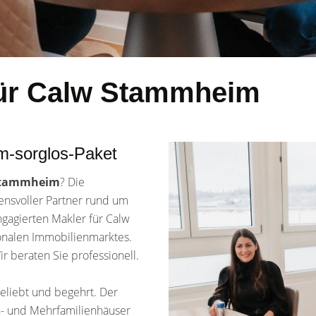
für Calw Stammheim
m-sorglos-Paket
 Stammheim
? Die
uensvoller Partner rund um
agierten Makler für Calw
onalen Immobilienmarktes.
 beraten Sie professionell.
eliebt und begehrt. Der
in- und Mehrfamilienhäuser