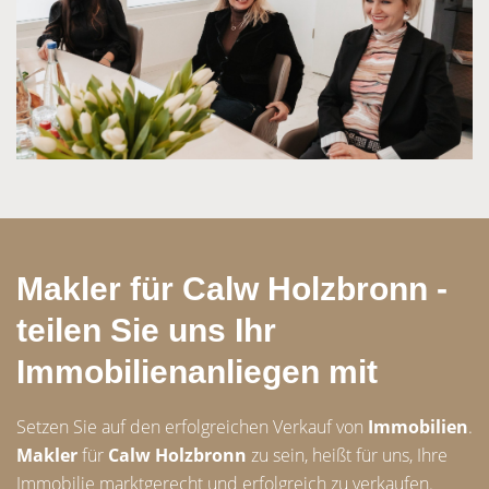
Makler für Calw Holzbronn -
teilen Sie uns Ihr
Immobilienanliegen mit
Setzen Sie auf den erfolgreichen Verkauf von
Immobilien
.
Makler
für
Calw Holzbronn
zu sein, heißt für uns, Ihre
Immobilie marktgerecht und erfolgreich zu verkaufen.