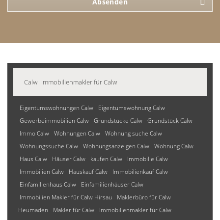
Absenden
Calw
Immobilienmakler für Calw
Eigentumswohnungen Calw
Eigentumswohnung Calw
Gewerbeimmobilien Calw
Grundstücke Calw
Grundstück Calw
Immo Calw
Wohnungen Calw
Wohnung suche Calw
Wohnungssuche Calw
Wohnungsanzeigen Calw
Wohnung Calw
Haus Calw
Häuser Calw
kaufen Calw
Immobilie Calw
Immobilien Calw
Hauskauf Calw
Immobilienkauf Calw
Einfamilienhaus Calw
Einfamilienhäuser Calw
Immobilien Makler für Calw Hirsau
Maklerbüro für Calw
Heumaden
Makler für Calw
Immobilienmakler für Calw