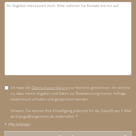
Ich habe die
Datenschutzerklärung
zur Kenntnis genommen. Ich stimme
zu, dass meine Angaben und Daten zur Beantwortung meiner Anfrage
elektronisch erhoben und gespeichert werden.
Hinweis: Sie können Ihre Einwilligung jederzeit für die Zukunft per E-Mail
an d.lange@langeimmo.de widerrufen. *
* Pflichtfelder