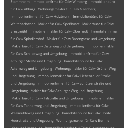
Stammheim
Immobilienfirma für Calw Wimberg
Immobilienbüro
für Calw Altburg
Wohnungsmakler für Calw Alzenberg
Immobilienfirmen für Calw Holzbronn
Immobilienbüro für Calw
Weltenschwann
Makler für Calw Speßhardt
Maklerbüro für Calw
Ernstmühl
Immobilienmakler für Calw Oberriedt
Immobilienfirma
für Calw Spindlershof
Makler für Calw Bärengasse und Umgebung
Maklerbüro für Calw Distelweg und Umgebung
Immobilienmakler
für Calw Schillerweg und Umgebung
Immobilienfirma für Calw
Altburger Straße und Umgebung
Immobilienbüro für Calw
Asternweg und Umgebung
Wohnungsmakler für Calw Grüner Weg
und Umgebung
Immobilienmakler für Calw Liebenzeller Straße
und Umgebung
Immobilienfirmen für Calw Schützenstraße und
Umgebung
Makler für Calw Altburger Weg und Umgebung
Maklerbüro für Calw Talstraße und Umgebung
Immobilienmakler
für Calw Tannenweg und Umgebung
Immobilienfirma für Calw
Walkmühleweg und Umgebung
Immobilienbüro für Calw Breite
Heerstraße und Umgebung
Wohnungsmakler für Calw Berliner
Weg und Umgebung
Immobilien Makler für Calw Kurwaldweg und