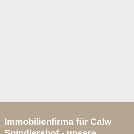
Ich bin damit einverstanden, dass mir Karten von
Google angezeigt werden. Es gelten die
Datenschutzbedingungen von Google
(
https://policies.google.com/privacy
).
Ich bin einverstanden
Immobilienfirma für Calw
Spindlershof - unsere