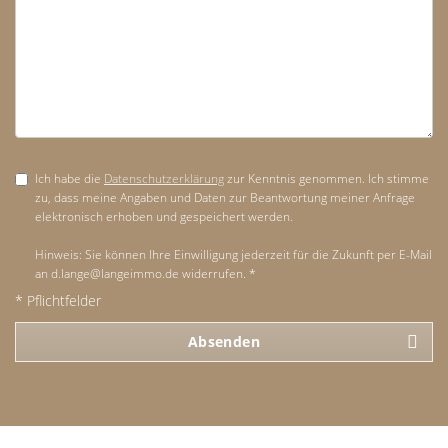
Ich habe die
Datenschutzerklärung
zur Kenntnis genommen. Ich stimme
zu, dass meine Angaben und Daten zur Beantwortung meiner Anfrage
elektronisch erhoben und gespeichert werden.
Hinweis: Sie können Ihre Einwilligung jederzeit für die Zukunft per E-Mail
an d.lange@langeimmo.de widerrufen. *
* Pflichtfelder
Absenden