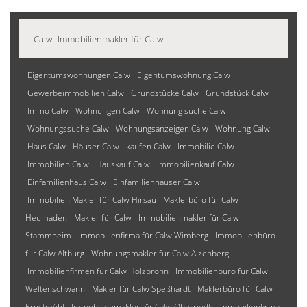
Calw
Immobilienmakler für Calw
Eigentumswohnungen Calw
Eigentumswohnung Calw
Gewerbeimmobilien Calw
Grundstücke Calw
Grundstück Calw
Immo Calw
Wohnungen Calw
Wohnung suche Calw
Wohnungssuche Calw
Wohnungsanzeigen Calw
Wohnung Calw
Haus Calw
Häuser Calw
kaufen Calw
Immobilie Calw
Immobilien Calw
Hauskauf Calw
Immobilienkauf Calw
Einfamilienhaus Calw
Einfamilienhäuser Calw
Immobilien Makler für Calw Hirsau
Maklerbüro für Calw
Heumaden
Makler für Calw
Immobilienmakler für Calw
Stammheim
Immobilienfirma für Calw Wimberg
Immobilienbüro
für Calw Altburg
Wohnungsmakler für Calw Alzenberg
Immobilienfirmen für Calw Holzbronn
Immobilienbüro für Calw
Weltenschwann
Makler für Calw Speßhardt
Maklerbüro für Calw
Ernstmühl
Immobilienmakler für Calw Oberriedt
Immobilienfirma