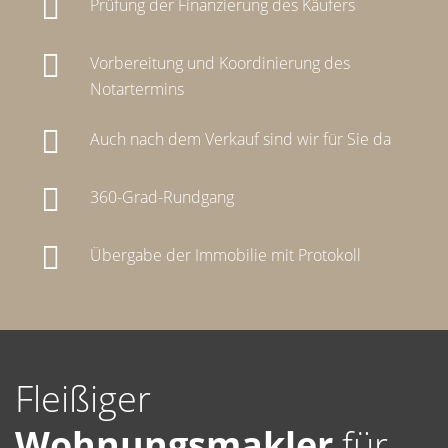
Prüfung der Finanzierung des Käufers
Vorbereitung und Koordinierung des
Notartermins
Auch nach dem Verkauf sind wir für Sie da
360-Grad-Rundgang
Übergabe der Immobilie mit Protokoll
Fleißiger
Wohnungsmakler
für