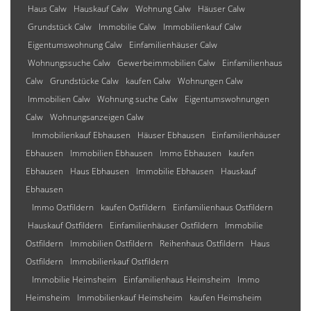
Haus Calw
Hauskauf Calw
Wohnung Calw
Häuser Calw
Grundstück Calw
Immobilie Calw
Immobilienkauf Calw
Eigentumswohnung Calw
Einfamilienhäuser Calw
Wohnungssuche Calw
Gewerbeimmobilien Calw
Einfamilienhaus
Calw
Grundstücke Calw
kaufen Calw
Wohnungen Calw
Immobilien Calw
Wohnung suche Calw
Eigentumswohnungen
Calw
Wohnungsanzeigen Calw
Immobilienkauf Ebhausen
Häuser Ebhausen
Einfamilienhäuser
Ebhausen
Immobilien Ebhausen
Immo Ebhausen
kaufen
Ebhausen
Haus Ebhausen
Immobilie Ebhausen
Hauskauf
Ebhausen
Immo Ostfildern
kaufen Ostfildern
Einfamilienhaus Ostfildern
Hauskauf Ostfildern
Einfamilienhäuser Ostfildern
Immobilie
Ostfildern
Immobilien Ostfildern
Reihenhaus Ostfildern
Haus
Ostfildern
Immobilienkauf Ostfildern
Immobilie Heimsheim
Einfamilienhaus Heimsheim
Immo
Heimsheim
Immobilienkauf Heimsheim
kaufen Heimsheim