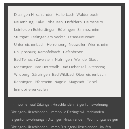
Ditzingen-Hirschlanden
Haiterbach
Waldenbuch
Neuenbürg
Calw
Ebhausen
Ostfildern
Heimsheim
Leinfelden-Echterdingen
Böblingen
Simmozheim
Stuttgart
Esslingen am Neckar
Titisee-Neustadt
Unterreichenbach
Herrenberg
Neuweiler
Wiernsheim
Philippsburg
Kämpfelbach
Tiefenbronn
Bad Teinach-Zavelstein
Nufringen
Weil der Stadt
Mössingen
Bad Herrenalb
Bad Liebenzell
Altensteig
Wildberg
Gärtringen
Bad Wildbad
Oberreichenbach
Renningen
Pforzheim
Nagold
Magstadt
Dobel
Immobilie verkaufen
Immobilienkauf Ditzingen-Hirschlanden
Eigentumswohnung
Ditzingen-Hirschlanden
Immobilie Ditzingen-Hirschlanden
Eigentumswohnungen Ditzingen-Hirschlanden
Wohnungsanzeigen
Ditzingen-Hirschlanden
Immo Ditzingen-Hirschlanden
kaufen