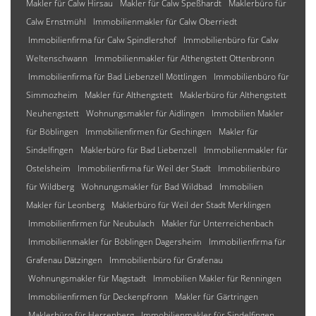
Makler für Calw Hirsau
Makler für Calw Speßhardt
Maklerbüro für
Calw Ernstmühl
Immobilienmakler für Calw Oberriedt
Immobilienfirma für Calw Spindlershof
Immobilienbüro für Calw
Weltenschwann
Immobilienmakler für Althengstett Ottenbronn
Immobilienfirma für Bad Liebenzell Möttlingen
Immobilienbüro für
Simmozheim
Makler für Althengstett
Maklerbüro für Althengstett
Neuhengstett
Wohnungsmakler für Aidlingen
Immobilien Makler
für Böblingen
Immobilienfirmen für Gechingen
Makler für
Sindelfingen
Maklerbüro für Bad Liebenzell
Immobilienmakler für
Ostelsheim
Immobilienfirma für Weil der Stadt
Immobilienbüro
für Wildberg
Wohnungsmakler für Bad Wildbad
Immobilien
Makler für Leonberg
Maklerbüro für Weil der Stadt Merklingen
Immobilienfirmen für Neubulach
Makler für Unterreichenbach
Immobilienmakler für Böblingen Dagersheim
Immobilienfirma für
Grafenau Dätzingen
Immobilienbüro für Grafenau
Wohnungsmakler für Magstadt
Immobilien Makler für Renningen
Immobilienfirmen für Deckenpfronn
Makler für Gärtringen
Maklerbüro für Herrenberg
Immobilienmakler für Sindelfingen