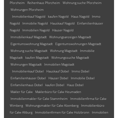
Pforzheim
Reihenhaus Pforzheim
Wohnung suche Pforzheim
Wohnungen Pforzheim
Immobilienkauf Nagold
kaufen Nagold
Haus Nagold
Immo
Nagold
Immobilie Nagold
Hauskauf Nagold
Einfamilienhäuser
Nagold
Immobilien Nagold
Häuser Nagold
Immobilienkauf Magstadt
Wohnungsanzeigen Magstadt
Eigentumswohnung Magstadt
Eigentumswohnungen Magstadt
Wohnung suche Magstadt
Wohnung Magstadt
Immobilie
Magstadt
kaufen Magstadt
Wohnungssuche Magstadt
Wohnungen Magstadt
Immobilien Magstadt
Immobilienkauf Dobel
Hauskauf Dobel
Immo Dobel
Einfamilienhäuser Dobel
Häuser Dobel
Immobilie Dobel
Einfamilienhaus Dobel
kaufen Dobel
Haus Dobel
Makler für Calw
Maklerbüro für Calw Heumaden
Immobilienmakler für Calw Stammheim
Immobilienfirma für Calw
Wimberg
Wohnungsmakler für Calw Alzenberg
Immobilienbüro
für Calw Altburg
Immobilienfirmen für Calw Holzbronn
Immobilien