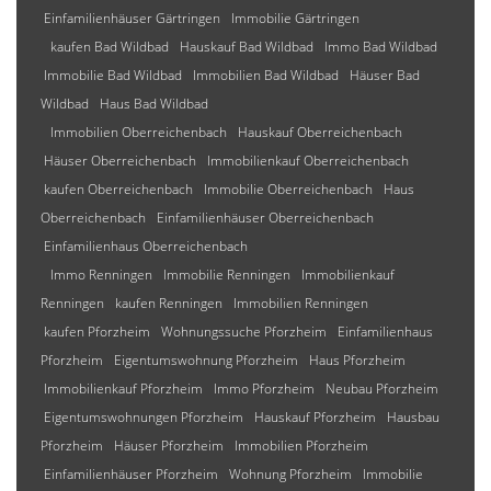
Einfamilienhäuser Gärtringen
Immobilie Gärtringen
kaufen Bad Wildbad
Hauskauf Bad Wildbad
Immo Bad Wildbad
Immobilie Bad Wildbad
Immobilien Bad Wildbad
Häuser Bad
Wildbad
Haus Bad Wildbad
Immobilien Oberreichenbach
Hauskauf Oberreichenbach
Häuser Oberreichenbach
Immobilienkauf Oberreichenbach
kaufen Oberreichenbach
Immobilie Oberreichenbach
Haus
Oberreichenbach
Einfamilienhäuser Oberreichenbach
Einfamilienhaus Oberreichenbach
Immo Renningen
Immobilie Renningen
Immobilienkauf
Renningen
kaufen Renningen
Immobilien Renningen
kaufen Pforzheim
Wohnungssuche Pforzheim
Einfamilienhaus
Pforzheim
Eigentumswohnung Pforzheim
Haus Pforzheim
Immobilienkauf Pforzheim
Immo Pforzheim
Neubau Pforzheim
Eigentumswohnungen Pforzheim
Hauskauf Pforzheim
Hausbau
Pforzheim
Häuser Pforzheim
Immobilien Pforzheim
Einfamilienhäuser Pforzheim
Wohnung Pforzheim
Immobilie