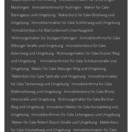
Maichingen
Immobilienfirma für Nufringen
Makler für Calw
Bärengasse und Umgebung
Maklerbüro für Calw Distelweg und
Umgebung
Immobilienmakler für Calw Schillerweg und Umgebung
Immobilienbüro für Bad Liebenzell Unterhaugstett
Wohnungsmakler für Stuttgart Vaihingen
Immobilienfirma für Calw
Altburger Straße und Umgebung
Immobilienbüro für Calw
Asternweg und Umgebung
Wohnungsmakler für Calw Grüner Weg
und Umgebung
Immobilienfirmen für Calw Schützenstraße und
Umgebung
Makler für Calw Altburger Weg und Umgebung
Maklerbüro für Calw Talstraße und Umgebung
Immobilienmakler
für Calw Tannenweg und Umgebung
Immobilienfirma für Calw
Walkmühleweg und Umgebung
Immobilienbüro für Calw Breite
Heerstraße und Umgebung
Wohnungsmakler für Calw Berliner
Weg und Umgebung
Immobilien Makler für Calw Kurwaldweg und
Umgebung
Immobilienfirmen für Calw Lehengasse und Umgebung
Makler für Calw Robert-Bosch-Straße und Umgebung
Maklerbüro
für Calw Vorstadtweg und Umgebung
Immobilienmakler für Calw