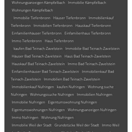
Wohnungsanzeigen Kämpfelbach
Immobilie Kämpfelbach
Wohnungen Kämpfelbach
Immobilie Tiefenbronn
Häuser Tiefenbronn
Immobilienkauf
Tiefenbronn
Immobilien Tiefenbronn
Hauskauf Tiefenbronn
Einfamilienhäuser Tiefenbronn
Einfamilienhaus Tiefenbronn
Immo Tiefenbronn
Haus Tiefenbronn
kaufen Bad Teinach-Zavelstein
Immobilie Bad Teinach-Zavelstein
Häuser Bad Teinach-Zavelstein
Haus Bad Teinach-Zavelstein
Hauskauf Bad Teinach-Zavelstein
Immo Bad Teinach-Zavelstein
Einfamilienhäuser Bad Teinach-Zavelstein
Immobilienkauf Bad
Teinach-Zavelstein
Immobilien Bad Teinach-Zavelstein
Immobilienkauf Nufringen
kaufen Nufringen
Wohnung suche
Nufringen
Wohnungssuche Nufringen
Immobilien Nufringen
Immobilie Nufringen
Eigentumswohnung Nufringen
Eigentumswohnungen Nufringen
Wohnungsanzeigen Nufringen
Immo Nufringen
Wohnung Nufringen
Immobilie Weil der Stadt
Grundstücke Weil der Stadt
Immo Weil